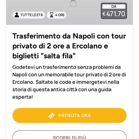
con
DA
tour
471.70
€
TUTTE LE ETÀ
4 ORE
privato
di
2
Trasferimento da Napoli con tour
ore
privato di 2 ore a Ercolano e
a
Ercolano
biglietti "salta fila"
e
Godetevi un trasferimento senza problemi da
biglietti
Napoli con un memorabile tour privato di 2 ore di
"salta
Ercolano. Saltate le code e immergetevi nella
fila"
storia di questa antica città con una guida
esperta!
PRENOTA ORA
SCOPRI DI PIÙ