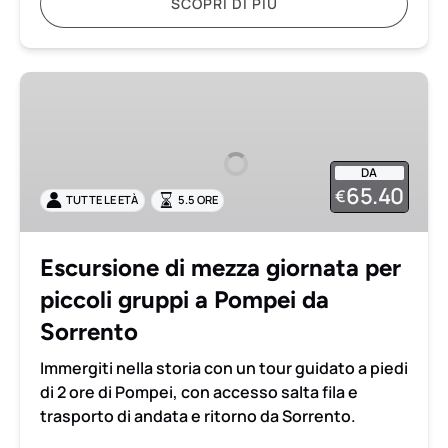
SCOPRI DI PIÙ
Escursione
di
mezza
giornata
DA
per
65.40
€
TUTTE LE ETÀ
5.5 ORE
piccoli
gruppi
a
Escursione di mezza giornata per
Pompei
piccoli gruppi a Pompei da
da
Sorrento
Sorrento
Immergiti nella storia con un tour guidato a piedi
di 2 ore di Pompei, con accesso salta fila e
trasporto di andata e ritorno da Sorrento.