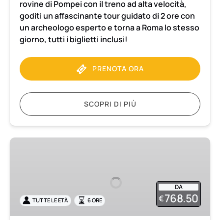
rovine di Pompei con il treno ad alta velocità,
goditi un affascinante tour guidato di 2 ore con
un archeologo esperto e torna a Roma lo stesso
giorno, tutti i biglietti inclusi!
PRENOTA ORA
SCOPRI DI PIÙ
Pompei
e
il
Vesuvio
DA
Escursione
768.50
€
TUTTE LE ETÀ
6 ORE
privata
con