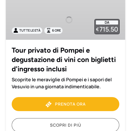
privato
di
Pompei
DA
e
715.50
€
TUTTE LE ETÀ
6 ORE
degustazione
di
vini
Tour privato di Pompei e
con
degustazione di vini con biglietti
biglietti
d'ingresso
d'ingresso inclusi
inclusi
Scoprite le meraviglie di Pompei e i sapori del
Vesuvio in una giornata indimenticabile.
PRENOTA ORA
SCOPRI DI PIÙ