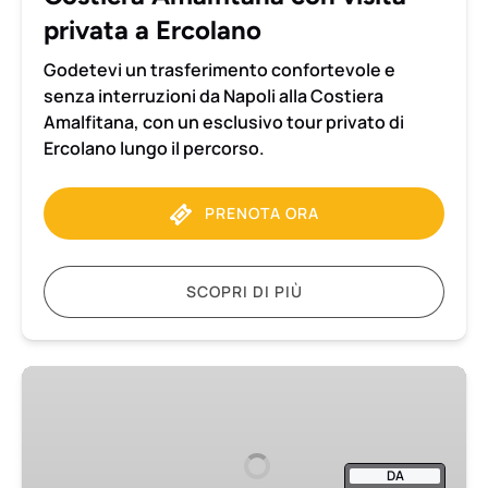
Ercolano
privata a Ercolano
Godetevi un trasferimento confortevole e
senza interruzioni da Napoli alla Costiera
Amalfitana, con un esclusivo tour privato di
Ercolano lungo il percorso.
PRENOTA ORA
SCOPRI DI PIÙ
Pompei
ed
Ercolano
Tour
DA
privato