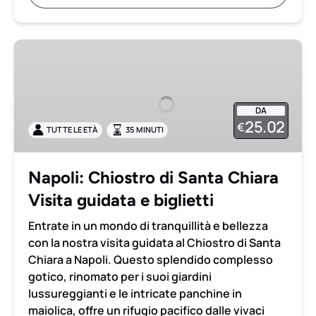
Napoli:
Chiostro
di
Santa
DA
Chiara
25.02
€
TUTTE LE ETÀ
35 MINUTI
Visita
guidata
e
Napoli: Chiostro di Santa Chiara
biglietti
Visita guidata e biglietti
Entrate in un mondo di tranquillità e bellezza
con la nostra visita guidata al Chiostro di Santa
Chiara a Napoli. Questo splendido complesso
gotico, rinomato per i suoi giardini
lussureggianti e le intricate panchine in
maiolica, offre un rifugio pacifico dalle vivaci