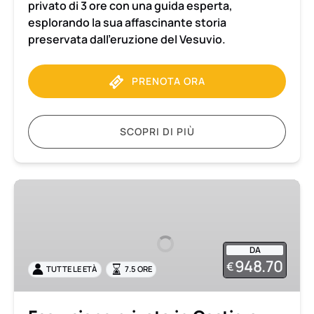
privato di 3 ore con una guida esperta,
esplorando la sua affascinante storia
preservata dall’eruzione del Vesuvio.
PRENOTA ORA
SCOPRI DI PIÙ
Escursione
privata
in
Costiera
DA
Amalfitana
948.70
€
TUTTE LE ETÀ
7.5 ORE