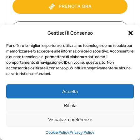
PRENOTA ORA
SCOPRI DI PIÙ
Gestisci il Consenso
Per offrire le migliori esperienze, utilizziamo tecnologie come i cookie per
memorizzare e/o accedere alle informazioni del dispositivo. Acconsentire
Trasferimento
a queste tecnologie ci permetterà di elaborare dati come il
da
comportamento di navigazione o ID univoci su questo sito. Non
Napoli
acconsentire o ritirare il consenso può influire negativamente su alcune
caratteristiche e funzioni.
alla
DA
Costiera
683.70
€
TUTTE LE ETÀ
4 ORE
Amalfitana
Accetta
con
tour
Rifiuta
Trasferimento da Napoli alla
privato
Costiera Amalfitana con tour
Visualizza preferenze
a
Pompei
privato a Pompei
Cookie Policy
Privacy Policy