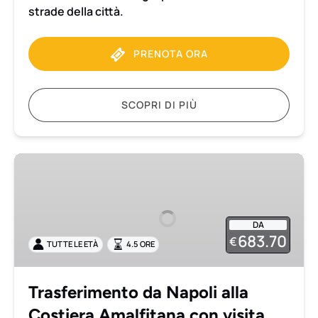
strade della città.
PRENOTA ORA
SCOPRI DI PIÙ
Trasferimento
da
Napoli
alla
DA
Costiera
683.70
€
TUTTE LE ETÀ
4.5 ORE
Amalfitana
con
visita
Trasferimento da Napoli alla
privata
Costiera Amalfitana con visita
a