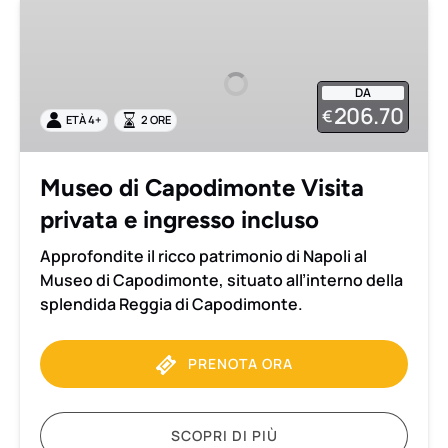
Museo
di
Capodimonte
Visita
DA
privata
206.70
€
ETÀ 4+
2 ORE
e
ingresso
incluso
Museo di Capodimonte Visita
privata e ingresso incluso
Approfondite il ricco patrimonio di Napoli al
Museo di Capodimonte, situato all’interno della
splendida Reggia di Capodimonte.
PRENOTA ORA
SCOPRI DI PIÙ