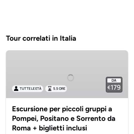
Tour correlati in Italia
Escursione
per
piccoli
gruppi
DA
a
179
€
TUTTE LE ETÀ
5.5 ORE
Pompei,
Positano
e
Escursione per piccoli gruppi a
Sorrento
Pompei, Positano e Sorrento da
da
Roma
Roma + biglietti inclusi
+