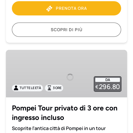
PRENOTA ORA
SCOPRI DI PIÙ
Pompei
Tour
privato
di
DA
3
296.80
€
TUTTE LE ETÀ
3 ORE
ore
con
ingresso
Pompei Tour privato di 3 ore con
incluso
ingresso incluso
Scoprite l’antica città di Pompei in un tour