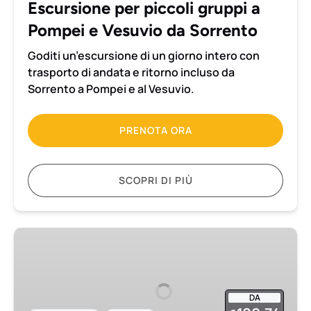
Escursione per piccoli gruppi a
da
Pompei e Vesuvio da Sorrento
Sorrento
Goditi un’escursione di un giorno intero con
trasporto di andata e ritorno incluso da
Sorrento a Pompei e al Vesuvio.
PRENOTA ORA
SCOPRI DI PIÙ
Escursione
per
piccoli
gruppi
DA
a