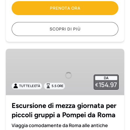
PRENOTA ORA
SCOPRI DI PIÙ
Escursione
di
mezza
giornata
DA
per
154.97
€
TUTTE LE ETÀ
5.5 ORE
piccoli
gruppi
a
Escursione di mezza giornata per
Pompei
piccoli gruppi a Pompei da Roma
da
Roma
Viaggia comodamente da Roma alle antiche