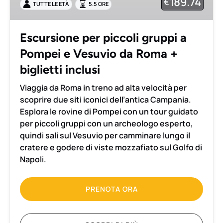
189.74
€
TUTTE LE ETÀ
5.5 ORE
Pompei
e
Vesuvio
Escursione per piccoli gruppi a
da
Pompei e Vesuvio da Roma +
Roma
+
biglietti inclusi
biglietti
Viaggia da Roma in treno ad alta velocità per
inclusi
scoprire due siti iconici dell’antica Campania.
Esplora le rovine di Pompei con un tour guidato
per piccoli gruppi con un archeologo esperto,
quindi sali sul Vesuvio per camminare lungo il
cratere e godere di viste mozzafiato sul Golfo di
Napoli.
PRENOTA ORA