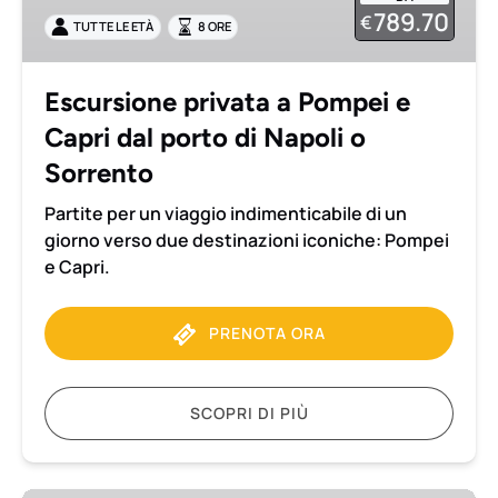
e
789.70
€
TUTTE LE ETÀ
8 ORE
Capri
dal
porto
Escursione privata a Pompei e
di
Capri dal porto di Napoli o
Napoli
o
Sorrento
Sorrento
Partite per un viaggio indimenticabile di un
giorno verso due destinazioni iconiche: Pompei
e Capri.
PRENOTA ORA
SCOPRI DI PIÙ