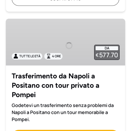
Trasferimento
da
Napoli
a
DA
Positano
577.70
€
TUTTE LE ETÀ
4 ORE
con
tour
privato
Trasferimento da Napoli a
a
Positano con tour privato a
Pompei
Pompei
Godetevi un trasferimento senza problemi da
Napoli a Positano con un tour memorabile a
Pompei.