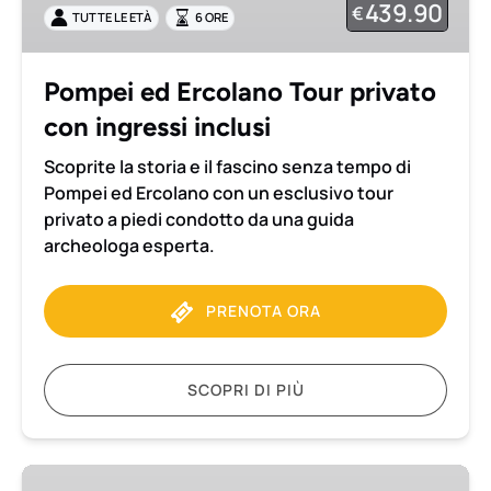
439.90
€
TUTTE LE ETÀ
6 ORE
con
ingressi
inclusi
Pompei ed Ercolano Tour privato
con ingressi inclusi
Scoprite la storia e il fascino senza tempo di
Pompei ed Ercolano con un esclusivo tour
privato a piedi condotto da una guida
archeologa esperta.
PRENOTA ORA
SCOPRI DI PIÙ
Tour