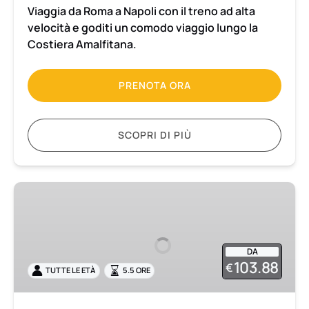
Viaggia da Roma a Napoli con il treno ad alta
biglietti
velocità e goditi un comodo viaggio lungo la
inclusi
Costiera Amalfitana.
PRENOTA ORA
SCOPRI DI PIÙ
Escursione
per
piccoli
gruppi
DA
a
103.88
€
TUTTE LE ETÀ
5.5 ORE
Pompei
e
Vesuvio