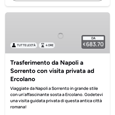
Trasferimento
da
Napoli
a
DA
Sorrento
683.70
€
TUTTE LE ETÀ
4 ORE
con
visita
privata
Trasferimento da Napoli a
ad
Sorrento con visita privata ad
Ercolano
Ercolano
Viaggiate da Napoli a Sorrento in grande stile
con un’affascinante sosta a Ercolano. Godetevi
una visita guidata privata di questa antica città
romana!