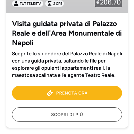
206.70
€
TUTTE LE ETÀ
2 ORE
Reale
e
dell'Area
Visita guidata privata di Palazzo
Monumentale
Reale e dell'Area Monumentale di
di
Napoli
Napoli
Scoprite lo splendore del Palazzo Reale di Napoli
con una guida privata, saltando le file per
esplorare gli opulenti appartamenti reali, la
maestosa scalinata e l’elegante Teatro Reale.
PRENOTA ORA
SCOPRI DI PIÙ