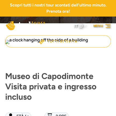
Scopri tutti i nostri tour scontati dell'ultimo minuto.
Vai alla navigazione principale
Vai al contenuto
Vai al piè di pagina
Prenota ora!
IT
MENU
Seleziona
la
tua
TUTTI ATTIVITÀ
lingua
Museo di Capodimonte
Visita privata e ingresso
incluso
ETÀ 4+
2 ORE