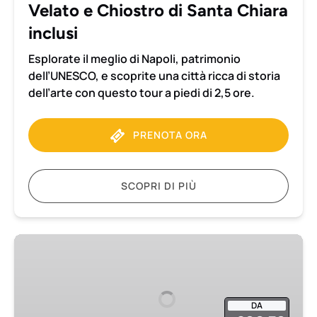
Velato
Velato e Chiostro di Santa Chiara
e
inclusi
Chiostro
di
Esplorate il meglio di Napoli, patrimonio
Santa
dell’UNESCO, e scoprite una città ricca di storia
Chiara
dell’arte con questo tour a piedi di 2,5 ore.
inclusi
PRENOTA ORA
SCOPRI DI PIÙ
Visita
guidata
privata
di
DA
Palazzo