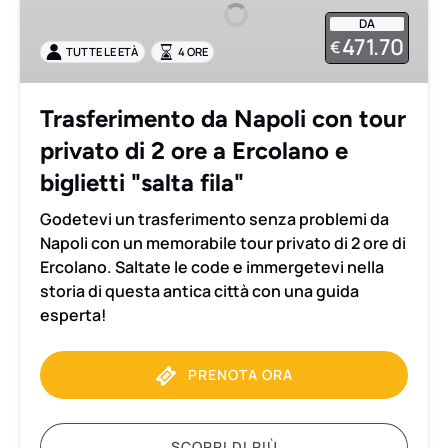
con
DA
tour
471.70
€
TUTTE LE ETÀ
4 ORE
privato
di
2
Trasferimento da Napoli con tour
ore
privato di 2 ore a Ercolano e
a
Ercolano
biglietti "salta fila"
e
Godetevi un trasferimento senza problemi da
biglietti
Napoli con un memorabile tour privato di 2 ore di
"salta
Ercolano. Saltate le code e immergetevi nella
fila"
storia di questa antica città con una guida
esperta!
PRENOTA ORA
SCOPRI DI PIÙ