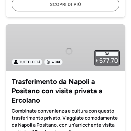
SCOPRI DI PIÙ
Trasferimento
da
Napoli
a
DA
Positano
577.70
€
TUTTE LE ETÀ
4 ORE
con
visita
privata
Trasferimento da Napoli a
a
Positano con visita privata a
Ercolano
Ercolano
Combinate convenienza e cultura con questo
trasferimento privato. Viaggiate comodamente
da Napoli a Positano, con un’arricchente visita