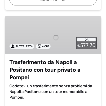
Trasferimento
da
Napoli
a
DA
Positano
577.70
€
TUTTE LE ETÀ
4 ORE
con
tour
privato
Trasferimento da Napoli a
a
Positano con tour privato a
Pompei
Pompei
Godetevi un trasferimento senza problemi da
Napoli a Positano con un tour memorabile a
Pompei.