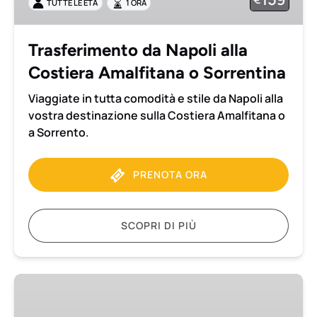
TUTTE LE ETÀ
1 ORA
Amalfitana
o
Sorrentina
Trasferimento da Napoli alla
Costiera Amalfitana o Sorrentina
Viaggiate in tutta comodità e stile da Napoli alla
vostra destinazione sulla Costiera Amalfitana o
a Sorrento.
PRENOTA ORA
SCOPRI DI PIÙ
Trasferimento
da
Napoli