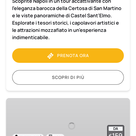
Scoprite Napoli in un tour accattivante con
gruppo
l’eleganza barocca della Certosa di San Martino
e le viste panoramiche di Castel Sant’Elmo.
Esplorate i tesori storici, i capolavori artistici e
le attrazioni mozzafiato in un’esperienza
indimenticabile.
PRENOTA ORA
SCOPRI DI PIÙ
Trasferimento
da
Napoli
alla
DA
Costiera
159
€