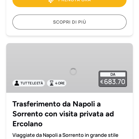
SCOPRI DI PIÙ
Trasferimento
da
Napoli
a
DA
Sorrento
683.70
€
TUTTE LE ETÀ
4 ORE
con
visita
privata
Trasferimento da Napoli a
ad
Sorrento con visita privata ad
Ercolano
Ercolano
Viaggiate da Napoli a Sorrento in grande stile