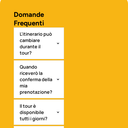
Domande
Frequenti
L'itinerario può
cambiare
durante il
tour?
Quando
riceverò la
conferma della
mia
prenotazione?
Il tour è
disponibile
tutti i giorni?