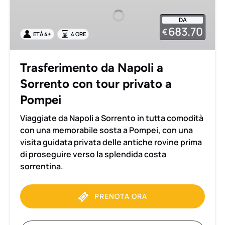
a
DA
Sorrento
683.70
€
ETÀ 4+
4 ORE
con
tour
privato
Trasferimento da Napoli a
a
Sorrento con tour privato a
Pompei
Pompei
Viaggiate da Napoli a Sorrento in tutta comodità
con una memorabile sosta a Pompei, con una
visita guidata privata delle antiche rovine prima
di proseguire verso la splendida costa
sorrentina.
PRENOTA ORA