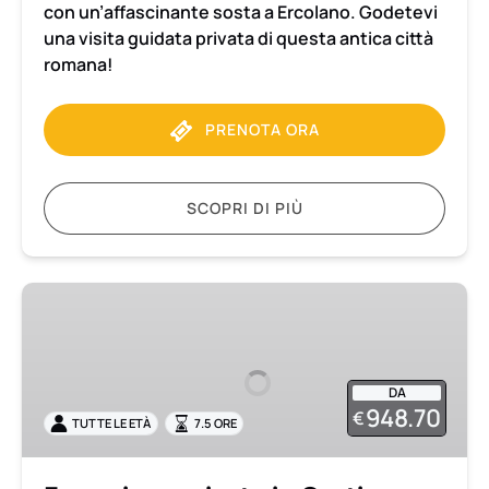
con un’affascinante sosta a Ercolano. Godetevi
una visita guidata privata di questa antica città
romana!
PRENOTA ORA
SCOPRI DI PIÙ
Escursione
privata
in
Costiera
DA
Amalfitana
948.70
€
TUTTE LE ETÀ
7.5 ORE