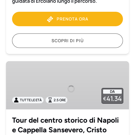
guidata di Ercolano lungo il percorso.
PRENOTA ORA
SCOPRI DI PIÙ
Tour
del
centro
storico
DA
di
41.34
€
TUTTE LE ETÀ
2.5 ORE
Napoli
e
Cappella
Tour del centro storico di Napoli
Sansevero,
e Cappella Sansevero, Cristo
Cristo