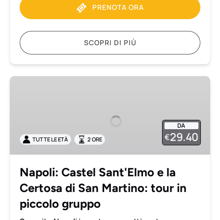
PRENOTA ORA
inclusi
SCOPRI DI PIÙ
Napoli:
Castel
Sant'Elmo
e
DA
la
29.40
€
TUTTE LE ETÀ
2 ORE
Certosa
di
San
Napoli: Castel Sant'Elmo e la
Martino:
Certosa di San Martino: tour in
tour
in
piccolo gruppo
piccolo