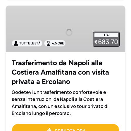
Trasferimento
da
Napoli
alla
DA
Costiera
683.70
€
TUTTE LE ETÀ
4.5 ORE
Amalfitana
con
visita
Trasferimento da Napoli alla
privata
Costiera Amalfitana con visita
a
Ercolano
privata a Ercolano
Godetevi un trasferimento confortevole e
senza interruzioni da Napoli alla Costiera
Amalfitana, con un esclusivo tour privato di
Ercolano lungo il percorso.
PRENOTA ORA