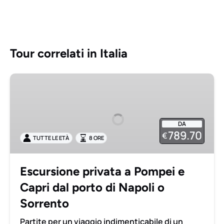
Tour correlati in Italia
Escursione
privata
a
Pompei
DA
e
789.70
€
TUTTE LE ETÀ
8 ORE
Capri
dal
porto
Escursione privata a Pompei e
di
Capri dal porto di Napoli o
Napoli
o
Sorrento
Sorrento
Partite per un viaggio indimenticabile di un