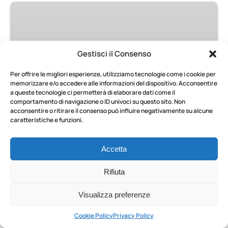
Trasferimento
dalla
Costiera
Amalfitana
Gestisci il Consenso
DA
a
795
€
TUTTE LE ETÀ
4 ORE
Napoli
Per offrire le migliori esperienze, utilizziamo tecnologie come i cookie per
con
memorizzare e/o accedere alle informazioni del dispositivo. Acconsentire
visita
a queste tecnologie ci permetterà di elaborare dati come il
Trasferimento dalla Costiera
comportamento di navigazione o ID univoci su questo sito. Non
privata
acconsentire o ritirare il consenso può influire negativamente su alcune
Amalfitana a Napoli con visita
ad
caratteristiche e funzioni.
Ercolano
privata ad Ercolano
Accetta
Godetevi un trasferimento ininterrotto dalla
Costiera Amalfitana a Napoli con
Rifiuta
un’affascinante sosta a Ercolano. Esplorate i
vivaci affreschi e le eleganti ville dell’antica città
Visualizza preferenze
con una guida archeologa esperta.
Cookie Policy
Privacy Policy