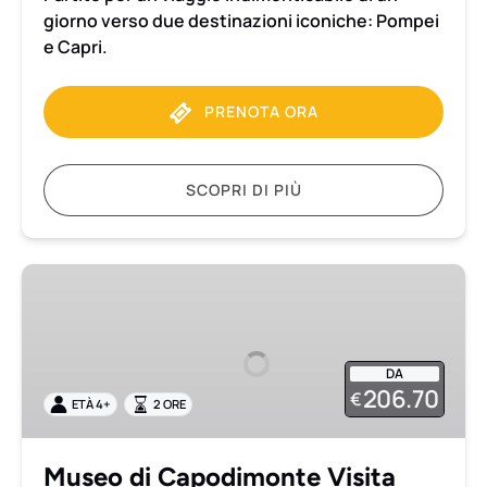
giorno verso due destinazioni iconiche: Pompei
e Capri.
PRENOTA ORA
SCOPRI DI PIÙ
Museo
di
Capodimonte
Visita
DA
privata
206.70
€
ETÀ 4+
2 ORE
e
ingresso
incluso
Museo di Capodimonte Visita