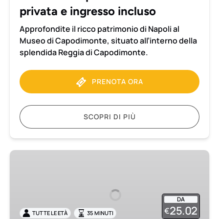
privata e ingresso incluso
Approfondite il ricco patrimonio di Napoli al
Museo di Capodimonte, situato all’interno della
splendida Reggia di Capodimonte.
PRENOTA ORA
SCOPRI DI PIÙ
Napoli:
Chiostro
di
Santa
DA
Chiara
25.02
€
TUTTE LE ETÀ
35 MINUTI
Visita