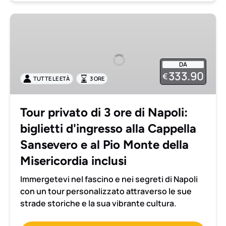
Tour
privato
di
3
DA
ore
333.90
€
TUTTE LE ETÀ
3 ORE
di
Napoli:
biglietti
Tour privato di 3 ore di Napoli:
d'ingresso
biglietti d'ingresso alla Cappella
alla
Cappella
Sansevero e al Pio Monte della
Sansevero
Misericordia inclusi
e
al
Immergetevi nel fascino e nei segreti di Napoli
Pio
con un tour personalizzato attraverso le sue
Monte
strade storiche e la sua vibrante cultura.
della
Misericordia