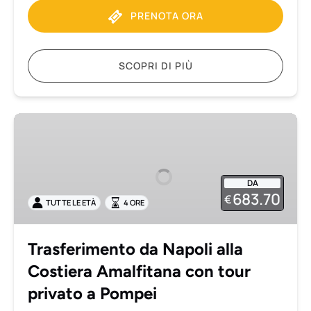
PRENOTA ORA
SCOPRI DI PIÙ
Trasferimento
da
Napoli
alla
DA
Costiera
683.70
€
TUTTE LE ETÀ
4 ORE
Amalfitana
con
tour
Trasferimento da Napoli alla
privato
Costiera Amalfitana con tour
a
Pompei
privato a Pompei