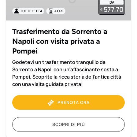
DA
Napoli
577.70
€
TUTTE LE ETÀ
4 ORE
con
visita
privata
Trasferimento da Sorrento a
a
Napoli con visita privata a
Pompei
Pompei
Godetevi un trasferimento tranquillo da
Sorrento a Napoli con un’affascinante sosta a
Pompei. Scoprite la ricca storia dell’antica città
con una visita guidata privata!
PRENOTA ORA
SCOPRI DI PIÙ