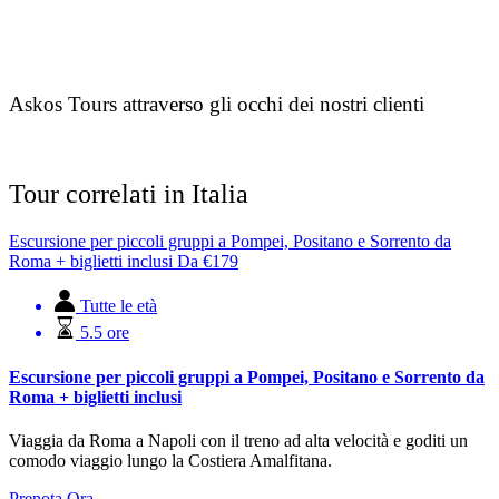
Askos Tours attraverso gli occhi dei nostri clienti
Tour correlati in Italia
Escursione per piccoli gruppi a Pompei, Positano e Sorrento da
Roma + biglietti inclusi
Da
€
179
Tutte le età
5.5 ore
Escursione per piccoli gruppi a Pompei, Positano e Sorrento da
Roma + biglietti inclusi
Viaggia da Roma a Napoli con il treno ad alta velocità e goditi un
comodo viaggio lungo la Costiera Amalfitana.
Prenota Ora