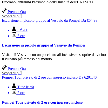
Ercolano, entrambi Patrimonio dell’Umanità dell’UNESCO.
Prenota Ora
Scopri di più
Escursione in piccolo gruppo al Vesuvio da Pompei
Da
€
64.98
Età 4+
3 ore
Escursione in piccolo gruppo al Vesuvio da Pompei
Visitate il Vesuvio con un pacchetto all-inclusive e scoprite da vicino
il vulcano più famoso del mondo.
Prenota Ora
Scopri di più
Pompei Tour privato di 2 ore con ingresso incluso
Da
€
201.40
Tutte le età
2 ore
Pompei Tour privato di 2 ore con ingresso incluso