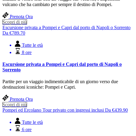
vulcano che ha cambiato per sempre il destino di Pompei.
Prenota Ora
Scopri di più
Escursione privata a Pompei e Capri dal porto di Napoli o Sorrento
Da
€
789.70
Tutte le età
8 ore
Escursione privata a Pompei e Capri dal porto di Napoli o
Sorrento
Partite per un viaggio indimenticabile di un giorno verso due
destinazioni iconiche: Pompei e Capri.
Prenota Ora
Scopri di più
Pompei ed Ercolano Tour privato con ingressi inclusi
Da
€
439.90
Tutte le età
6 ore