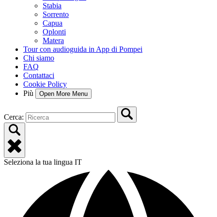
Stabia
Sorrento
Capua
Oplonti
Matera
Tour con audioguida in App di Pompei
Chi siamo
FAQ
Contattaci
Cookie Policy
Più
Open More Menu
Cerca:
Seleziona la tua lingua
IT