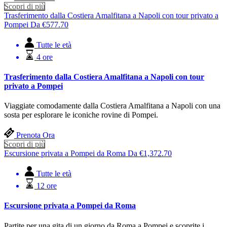
Scopri di più
Trasferimento dalla Costiera Amalfitana a Napoli con tour privato a
Pompei
Da
€
577.70
Tutte le età
4 ore
Trasferimento dalla Costiera Amalfitana a Napoli con tour
privato a Pompei
Viaggiate comodamente dalla Costiera Amalfitana a Napoli con una
sosta per esplorare le iconiche rovine di Pompei.
Prenota Ora
Scopri di più
Escursione privata a Pompei da Roma
Da
€
1,372.70
Tutte le età
12 ore
Escursione privata a Pompei da Roma
Partite per una gita di un giorno da Roma a Pompei e scoprite i