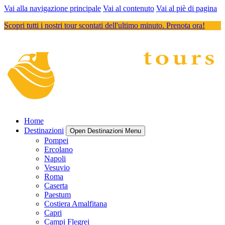
Vai alla navigazione principale
Vai al contenuto
Vai al piè di pagina
Scopri tutti i nostri tour scontati dell'ultimo minuto. Prenota ora!
Home
Destinazioni
Open Destinazioni Menu
Pompei
Ercolano
Napoli
Vesuvio
Roma
Caserta
Paestum
Costiera Amalfitana
Capri
Campi Flegrei