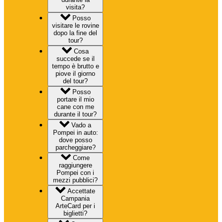
visita?
Posso
visitare le rovine
dopo la fine del
tour?
Cosa
succede se il
tempo è brutto e
piove il giorno
del tour?
Posso
portare il mio
cane con me
durante il tour?
Vado a
Pompei in auto:
dove posso
parcheggiare?
Come
raggiungere
Pompei con i
mezzi pubblici?
Accettate
Campania
ArteCard per i
biglietti?