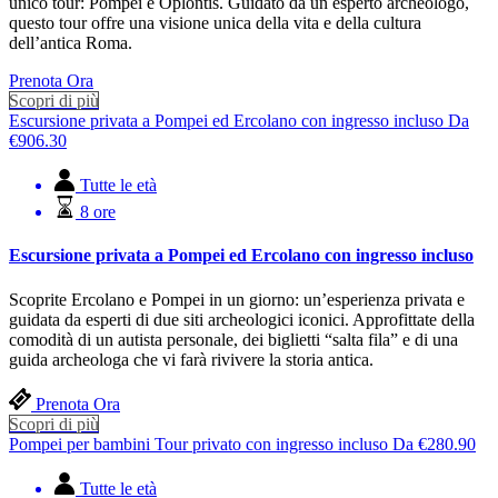
unico tour: Pompei e Oplontis. Guidato da un esperto archeologo,
questo tour offre una visione unica della vita e della cultura
dell’antica Roma.
Prenota Ora
Scopri di più
Escursione privata a Pompei ed Ercolano con ingresso incluso
Da
€
906.30
Tutte le età
8 ore
Escursione privata a Pompei ed Ercolano con ingresso incluso
Scoprite Ercolano e Pompei in un giorno: un’esperienza privata e
guidata da esperti di due siti archeologici iconici. Approfittate della
comodità di un autista personale, dei biglietti “salta fila” e di una
guida archeologa che vi farà rivivere la storia antica.
Prenota Ora
Scopri di più
Pompei per bambini Tour privato con ingresso incluso
Da
€
280.90
Tutte le età