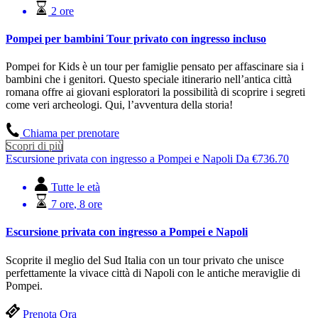
2 ore
Pompei per bambini Tour privato con ingresso incluso
Pompei for Kids è un tour per famiglie pensato per affascinare sia i
bambini che i genitori. Questo speciale itinerario nell’antica città
romana offre ai giovani esploratori la possibilità di scoprire i segreti
come veri archeologi. Qui, l’avventura della storia!
Chiama per prenotare
Scopri di più
Escursione privata con ingresso a Pompei e Napoli
Da
€
736.70
Tutte le età
7 ore
,
8 ore
Escursione privata con ingresso a Pompei e Napoli
Scoprite il meglio del Sud Italia con un tour privato che unisce
perfettamente la vivace città di Napoli con le antiche meraviglie di
Pompei.
Prenota Ora