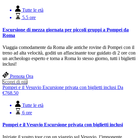
Tutte le età
5.5 ore
Escursione di mezza giornata per piccoli gruppi a Pompei da
Roma
Viaggia comodamente da Roma alle antiche rovine di Pompei con il
treno ad alta velocità, goditi un affascinante tour guidato di 2 ore con
un archeologo esperto e torna a Roma lo stesso giorno, tutti i biglietti
inclusi!
Prenota Ora
Scopri di più
Pompei e il Vesuvio Escursione privata con biglietti inclusi
Da
€
768.50
Tutte le età
6 ore
Pompei e il Vesuvio Escursione privata con biglietti inclusi
Iniziate il vostro tour con un viaggio sul Vesuvio, l’imponente