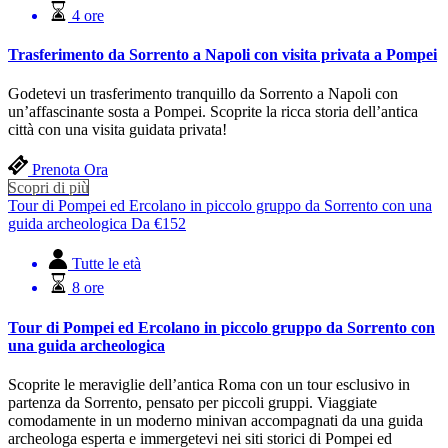
4 ore
Trasferimento da Sorrento a Napoli con visita privata a Pompei
Godetevi un trasferimento tranquillo da Sorrento a Napoli con
un’affascinante sosta a Pompei. Scoprite la ricca storia dell’antica
città con una visita guidata privata!
Prenota Ora
Scopri di più
Tour di Pompei ed Ercolano in piccolo gruppo da Sorrento con una
guida archeologica
Da
€
152
Tutte le età
8 ore
Tour di Pompei ed Ercolano in piccolo gruppo da Sorrento con
una guida archeologica
Scoprite le meraviglie dell’antica Roma con un tour esclusivo in
partenza da Sorrento, pensato per piccoli gruppi. Viaggiate
comodamente in un moderno minivan accompagnati da una guida
archeologa esperta e immergetevi nei siti storici di Pompei ed