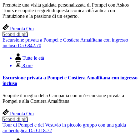
Prenotate una visita guidata personalizzata di Pompei con Askos
Tours e scoprite i segreti di questa iconica città antica con
l’intuizione e la passione di un esperto.
Prenota Ora
Scopri di più
Escursione privata a Pompei e Costiera Amalfitana con ingresso
incluso
Da
€
842.70
Tutte le età
8 ore
Escursione privata a Pompei e Costiera Amalfitana con ingresso
incluso
Scoprite il meglio della Campania con un’escursione privata a
Pompei e alla Costiera Amalfitana.
Prenota Ora
Scopri di più
Tour di Pompei e del Vesuvio in piccolo gruppo con una guida
archeologica
Da
€
118.72