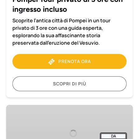
incluso
ingresso incluso
Scoprite l’antica città di Pompei in un tour
privato di 3 ore con una guida esperta,
esplorando la sua affascinante storia
preservata dall’eruzione del Vesuvio.
PRENOTA ORA
SCOPRI DI PIÙ
Trasferimento
da
Napoli
a
DA
Positano