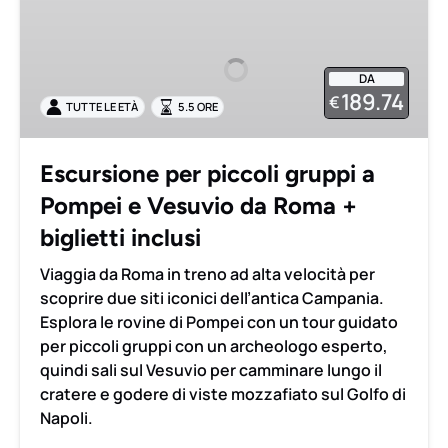
per
piccoli
gruppi
DA
a
189.74
€
TUTTE LE ETÀ
5.5 ORE
Pompei
e
Vesuvio
Escursione per piccoli gruppi a
da
Pompei e Vesuvio da Roma +
Roma
+
biglietti inclusi
biglietti
Viaggia da Roma in treno ad alta velocità per
inclusi
scoprire due siti iconici dell’antica Campania.
Esplora le rovine di Pompei con un tour guidato
per piccoli gruppi con un archeologo esperto,
quindi sali sul Vesuvio per camminare lungo il
cratere e godere di viste mozzafiato sul Golfo di
Napoli.