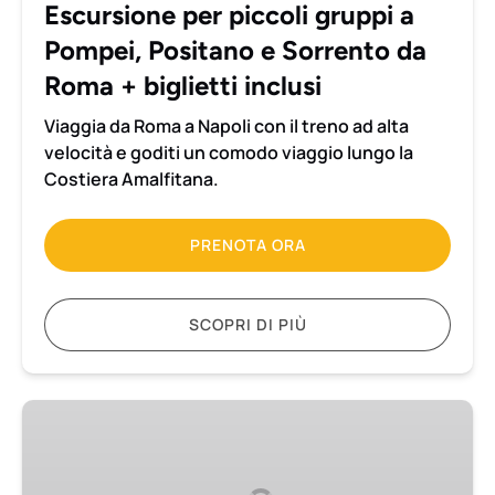
Escursione per piccoli gruppi a
Sorrento
Pompei, Positano e Sorrento da
da
Roma
Roma + biglietti inclusi
+
Viaggia da Roma a Napoli con il treno ad alta
biglietti
velocità e goditi un comodo viaggio lungo la
inclusi
Costiera Amalfitana.
PRENOTA ORA
SCOPRI DI PIÙ
Escursione
per
piccoli
gruppi