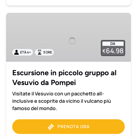
Escursione
in
piccolo
gruppo
DA
al
64.98
€
ETÀ 4+
3 ORE
Vesuvio
da
Pompei
Escursione in piccolo gruppo al
Vesuvio da Pompei
Visitate il Vesuvio con un pacchetto all-
inclusive e scoprite da vicino il vulcano più
famoso del mondo.
PRENOTA ORA