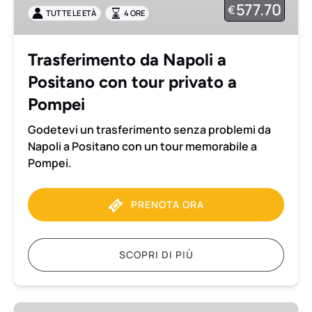
577.70
€
TUTTE LE ETÀ
4 ORE
con
tour
privato
Trasferimento da Napoli a
a
Positano con tour privato a
Pompei
Pompei
Godetevi un trasferimento senza problemi da
Napoli a Positano con un tour memorabile a
Pompei.
PRENOTA ORA
SCOPRI DI PIÙ
Trasferimento