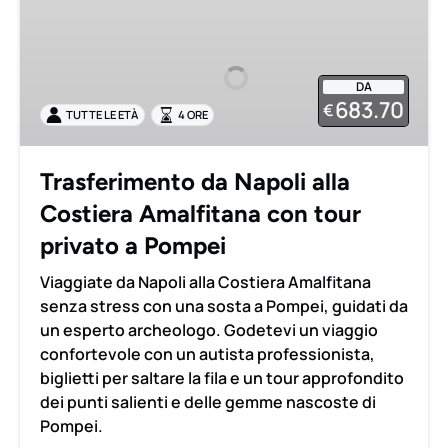
da
Napoli
alla
DA
Costiera
683.70
€
TUTTE LE ETÀ
4 ORE
Amalfitana
con
tour
Trasferimento da Napoli alla
privato
Costiera Amalfitana con tour
a
Pompei
privato a Pompei
Viaggiate da Napoli alla Costiera Amalfitana
senza stress con una sosta a Pompei, guidati da
un esperto archeologo. Godetevi un viaggio
confortevole con un autista professionista,
biglietti per saltare la fila e un tour approfondito
dei punti salienti e delle gemme nascoste di
Pompei.