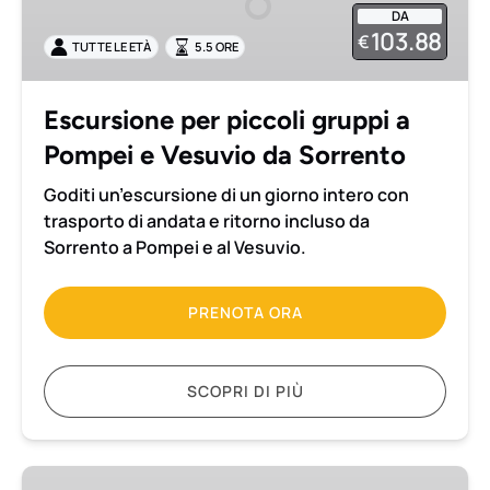
DA
a
103.88
€
TUTTE LE ETÀ
5.5 ORE
Pompei
e
Vesuvio
Escursione per piccoli gruppi a
da
Pompei e Vesuvio da Sorrento
Sorrento
Goditi un’escursione di un giorno intero con
trasporto di andata e ritorno incluso da
Sorrento a Pompei e al Vesuvio.
PRENOTA ORA
SCOPRI DI PIÙ
Escursione