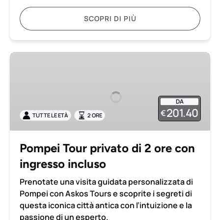
SCOPRI DI PIÙ
Pompei
Tour
privato
di
DA
2
201.40
€
TUTTE LE ETÀ
2 ORE
ore
con
ingresso
Pompei Tour privato di 2 ore con
incluso
ingresso incluso
Prenotate una visita guidata personalizzata di
Pompei con Askos Tours e scoprite i segreti di
questa iconica città antica con l’intuizione e la
passione di un esperto.