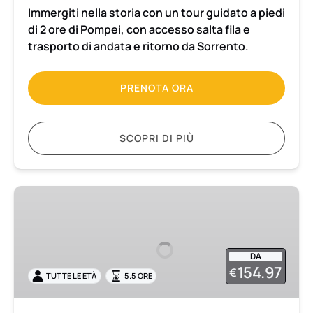
Immergiti nella storia con un tour guidato a piedi
di 2 ore di Pompei, con accesso salta fila e
trasporto di andata e ritorno da Sorrento.
PRENOTA ORA
SCOPRI DI PIÙ
Escursione
di
mezza
giornata
DA
per
154.97
€
TUTTE LE ETÀ
5.5 ORE
piccoli
gruppi
a