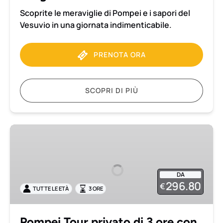
inclusi
Scoprite le meraviglie di Pompei e i sapori del
Vesuvio in una giornata indimenticabile.
PRENOTA ORA
SCOPRI DI PIÙ
Pompei
Tour
privato
di
DA
3
296.80
€
TUTTE LE ETÀ
3 ORE
ore
con
ingresso
Pompei Tour privato di 3 ore con