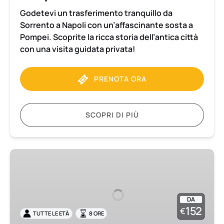
Godetevi un trasferimento tranquillo da
Sorrento a Napoli con un’affascinante sosta a
Pompei. Scoprite la ricca storia dell’antica città
con una visita guidata privata!
PRENOTA ORA
SCOPRI DI PIÙ
Tour
di
Pompei
ed
DA
Ercolano
152
€
TUTTE LE ETÀ
8 ORE
in