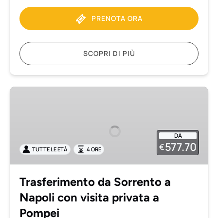
PRENOTA ORA
SCOPRI DI PIÙ
Trasferimento
da
Sorrento
a
DA
Napoli
577.70
€
TUTTE LE ETÀ
4 ORE
con
visita
privata
Trasferimento da Sorrento a
a
Napoli con visita privata a
Pompei
Pompei