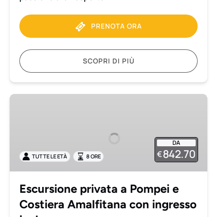
PRENOTA ORA
SCOPRI DI PIÙ
Escursione
privata
a
Pompei
DA
e
842.70
€
TUTTE LE ETÀ
8 ORE
Costiera
Amalfitana
con
Escursione privata a Pompei e
ingresso
Costiera Amalfitana con ingresso
incluso