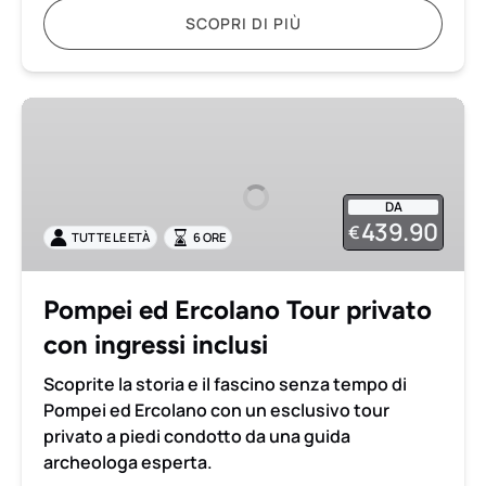
SCOPRI DI PIÙ
Pompei
ed
Ercolano
Tour
DA
privato
439.90
€
TUTTE LE ETÀ
6 ORE
con
ingressi
inclusi
Pompei ed Ercolano Tour privato
con ingressi inclusi
Scoprite la storia e il fascino senza tempo di
Pompei ed Ercolano con un esclusivo tour
privato a piedi condotto da una guida
archeologa esperta.