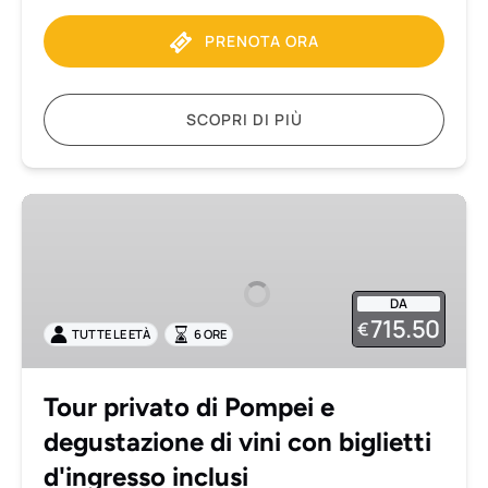
PRENOTA ORA
SCOPRI DI PIÙ
Tour
privato
di
Pompei
DA
e
715.50
€
TUTTE LE ETÀ
6 ORE
degustazione
di
vini
Tour privato di Pompei e
con
degustazione di vini con biglietti
biglietti
d'ingresso
d'ingresso inclusi