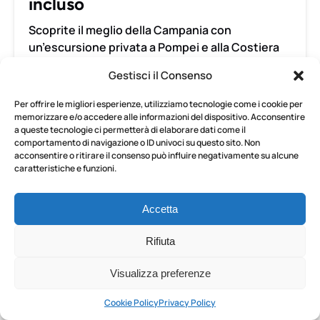
incluso
Scoprite il meglio della Campania con
un’escursione privata a Pompei e alla Costiera
Amalfitana.
Gestisci il Consenso
Per offrire le migliori esperienze, utilizziamo tecnologie come i cookie per
PRENOTA ORA
memorizzare e/o accedere alle informazioni del dispositivo. Acconsentire
a queste tecnologie ci permetterà di elaborare dati come il
comportamento di navigazione o ID univoci su questo sito. Non
acconsentire o ritirare il consenso può influire negativamente su alcune
SCOPRI DI PIÙ
caratteristiche e funzioni.
Accetta
Tour
di
Rifiuta
Pompei
e
Visualizza preferenze
DA
del
118.72
€
ETÀ 6+
8 ORE
Vesuvio
Cookie Policy
Privacy Policy
in