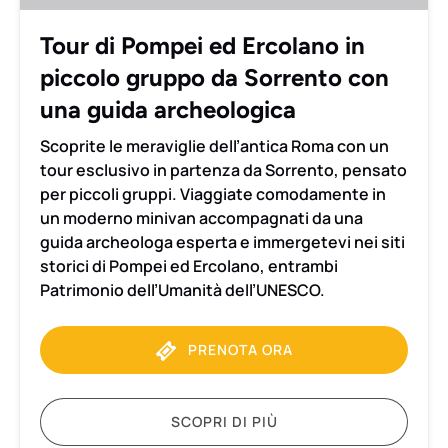
piccolo
gruppo
Tour di Pompei ed Ercolano in
da
piccolo gruppo da Sorrento con
Sorrento
con
una guida archeologica
una
Scoprite le meraviglie dell’antica Roma con un
guida
tour esclusivo in partenza da Sorrento, pensato
archeologica
per piccoli gruppi. Viaggiate comodamente in
un moderno minivan accompagnati da una
guida archeologa esperta e immergetevi nei siti
storici di Pompei ed Ercolano, entrambi
Patrimonio dell’Umanità dell’UNESCO.
PRENOTA ORA
SCOPRI DI PIÙ