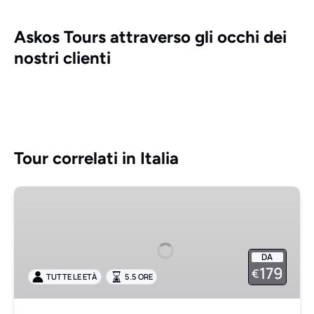
Askos Tours attraverso gli occhi dei
nostri clienti
Tour correlati in Italia
Escursione
per
piccoli
gruppi
DA
a
179
€
TUTTE LE ETÀ
5.5 ORE
Pompei,
Positano
e