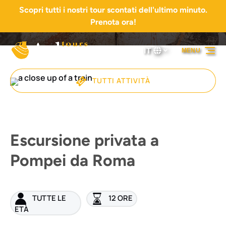
Scopri tutti i nostri tour scontati dell'ultimo minuto.
Vai alla navigazione principale
Vai al contenuto
Vai al piè di pagina
Prenota ora!
IT
MENU
Seleziona
la
tua
TUTTI ATTIVITÀ
lingua
Escursione privata a
Pompei da Roma
TUTTE LE
12 ORE
ETÀ