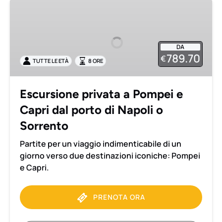
Escursione
privata
a
Pompei
DA
e
789.70
€
TUTTE LE ETÀ
8 ORE
Capri
dal
porto
Escursione privata a Pompei e
di
Capri dal porto di Napoli o
Napoli
o
Sorrento
Sorrento
Partite per un viaggio indimenticabile di un
giorno verso due destinazioni iconiche: Pompei
e Capri.
PRENOTA ORA