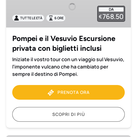
Vesuvio
DA
Escursione
768.50
€
TUTTE LE ETÀ
6 ORE
privata
con
biglietti
Pompei e il Vesuvio Escursione
inclusi
privata con biglietti inclusi
Iniziate il vostro tour con un viaggio sul Vesuvio,
l’imponente vulcano che ha cambiato per
sempre il destino di Pompei.
PRENOTA ORA
SCOPRI DI PIÙ