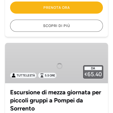
PRENOTA ORA
SCOPRI DI PIÙ
Escursione
di
mezza
giornata
DA
per
65.40
€
TUTTE LE ETÀ
5.5 ORE
piccoli
gruppi
a
Escursione di mezza giornata per
Pompei
piccoli gruppi a Pompei da
da
Sorrento
Sorrento