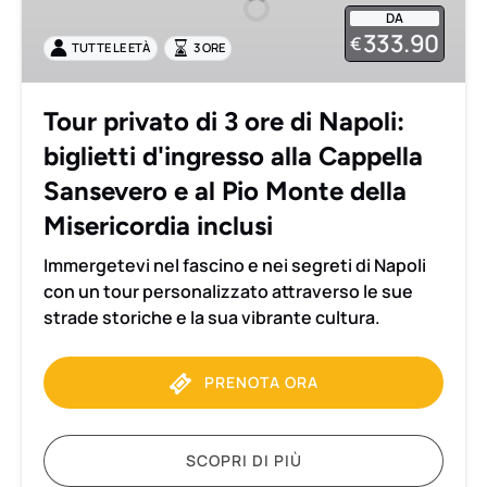
DA
ore
333.90
€
TUTTE LE ETÀ
3 ORE
di
Napoli:
biglietti
Tour privato di 3 ore di Napoli:
d'ingresso
biglietti d'ingresso alla Cappella
alla
Cappella
Sansevero e al Pio Monte della
Sansevero
Misericordia inclusi
e
al
Immergetevi nel fascino e nei segreti di Napoli
Pio
con un tour personalizzato attraverso le sue
Monte
strade storiche e la sua vibrante cultura.
della
Misericordia
PRENOTA ORA
inclusi
SCOPRI DI PIÙ