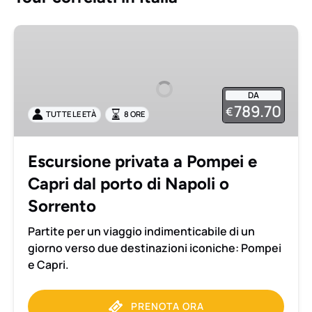
Escursione
privata
a
Pompei
DA
e
789.70
€
TUTTE LE ETÀ
8 ORE
Capri
dal
porto
Escursione privata a Pompei e
di
Capri dal porto di Napoli o
Napoli
o
Sorrento
Sorrento
Partite per un viaggio indimenticabile di un
giorno verso due destinazioni iconiche: Pompei
e Capri.
PRENOTA ORA