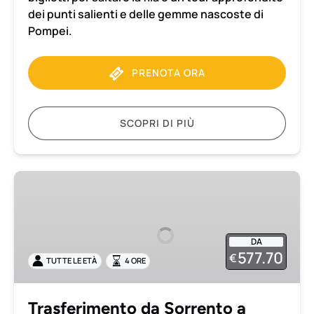
dei punti salienti e delle gemme nascoste di
Pompei.
PRENOTA ORA
SCOPRI DI PIÙ
Trasferimento
da
Sorrento
a
DA
Napoli
577.70
€
TUTTE LE ETÀ
4 ORE
con
visita
privata
Trasferimento da Sorrento a
a