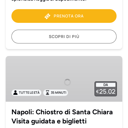
PRENOTA ORA
SCOPRI DI PIÙ
Napoli:
Chiostro
di
Santa
DA
Chiara
25.02
€
TUTTE LE ETÀ
35 MINUTI
Visita
guidata
e
Napoli: Chiostro di Santa Chiara
biglietti
Visita guidata e biglietti