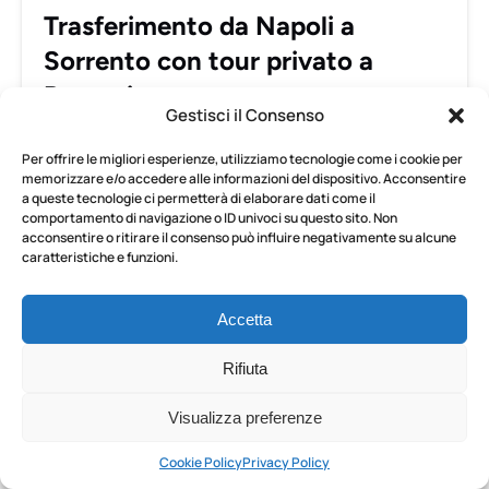
privato
Trasferimento da Napoli a
a
Sorrento con tour privato a
Pompei
Pompei
Gestisci il Consenso
Viaggiate da Napoli a Sorrento in tutta comodità
con una memorabile sosta a Pompei, con una
Per offrire le migliori esperienze, utilizziamo tecnologie come i cookie per
memorizzare e/o accedere alle informazioni del dispositivo. Acconsentire
visita guidata privata delle antiche rovine prima
a queste tecnologie ci permetterà di elaborare dati come il
di proseguire verso la splendida costa
comportamento di navigazione o ID univoci su questo sito. Non
sorrentina.
acconsentire o ritirare il consenso può influire negativamente su alcune
caratteristiche e funzioni.
PRENOTA ORA
Accetta
Rifiuta
SCOPRI DI PIÙ
Visualizza preferenze
Cookie Policy
Privacy Policy
Trasferimento