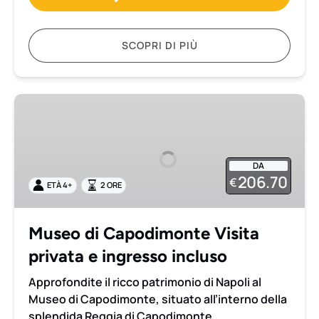
SCOPRI DI PIÙ
Museo
di
Capodimonte
Visita
DA
privata
206.70
€
ETÀ 4+
2 ORE
e
ingresso
incluso
Museo di Capodimonte Visita
privata e ingresso incluso
Approfondite il ricco patrimonio di Napoli al
Museo di Capodimonte, situato all’interno della
splendida Reggia di Capodimonte.