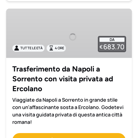
Trasferimento
da
Napoli
a
DA
Sorrento
683.70
€
TUTTE LE ETÀ
4 ORE
con
visita
privata
Trasferimento da Napoli a
ad
Sorrento con visita privata ad
Ercolano
Ercolano
Viaggiate da Napoli a Sorrento in grande stile
con un’affascinante sosta a Ercolano. Godetevi
una visita guidata privata di questa antica città
romana!