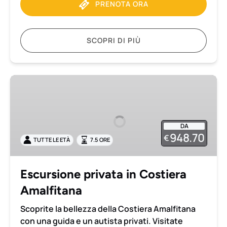
PRENOTA ORA
SCOPRI DI PIÙ
Escursione
privata
in
Costiera
DA
Amalfitana
948.70
€
TUTTE LE ETÀ
7.5 ORE
Escursione privata in Costiera
Amalfitana
Scoprite la bellezza della Costiera Amalfitana
con una guida e un autista privati. Visitate