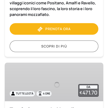
villaggi iconici come Positano, Amalfi e Ravello,
scoprendo il loro fascino, la loro storia e i loro
panorami mozzafiato.
PRENOTA ORA
SCOPRI DI PIÙ
Trasferimento
da
Napoli
con
DA
tour
471.70
€
TUTTE LE ETÀ
4 ORE
privato
di
2