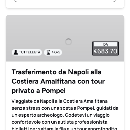
Trasferimento
da
Napoli
alla
DA
Costiera
683.70
€
TUTTE LE ETÀ
4 ORE
Amalfitana
con
tour
Trasferimento da Napoli alla
privato
Costiera Amalfitana con tour
a
Pompei
privato a Pompei
Viaggiate da Napoli alla Costiera Amalfitana
senza stress con una sosta a Pompei, guidati da
un esperto archeologo. Godetevi un viaggio
confortevole con un autista professionista,
biglietti per saltare la fila e un tour approfondito