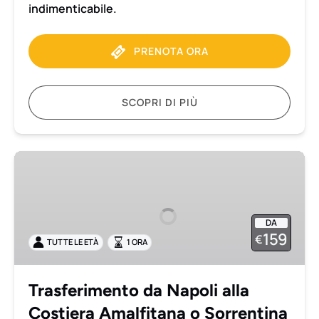
indimenticabile.
PRENOTA ORA
SCOPRI DI PIÙ
Trasferimento
da
Napoli
alla
DA
Costiera
159
€
TUTTE LE ETÀ
1 ORA
Amalfitana
o
Sorrentina
Trasferimento da Napoli alla
Costiera Amalfitana o Sorrentina