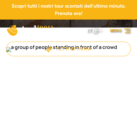
Scopri tutti i nostri tour scontati dell'ultimo minuto.
Vai alla navigazione principale
Vai al contenuto
Vai al piè di pagina
Prenota ora!
IT
MENU
Seleziona
la
tua
TUTTI ATTIVITÀ
lingua