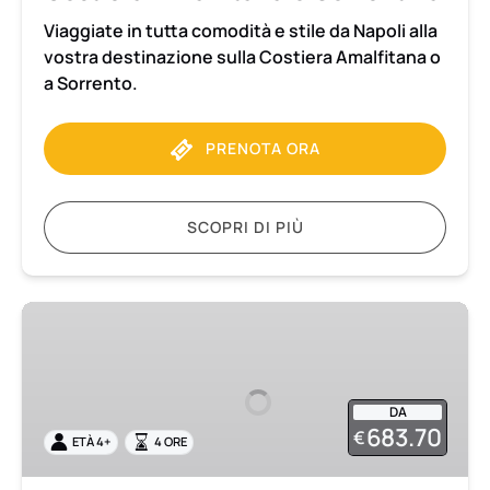
Viaggiate in tutta comodità e stile da Napoli alla
vostra destinazione sulla Costiera Amalfitana o
a Sorrento.
PRENOTA ORA
SCOPRI DI PIÙ
Trasferimento
da
Napoli
a
DA
Sorrento
683.70
€
ETÀ 4+
4 ORE
con
tour