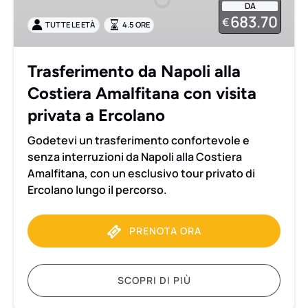
DA
Costiera
683.70
€
TUTTE LE ETÀ
4.5 ORE
Amalfitana
con
visita
Trasferimento da Napoli alla
privata
Costiera Amalfitana con visita
a
Ercolano
privata a Ercolano
Godetevi un trasferimento confortevole e
senza interruzioni da Napoli alla Costiera
Amalfitana, con un esclusivo tour privato di
Ercolano lungo il percorso.
PRENOTA ORA
SCOPRI DI PIÙ