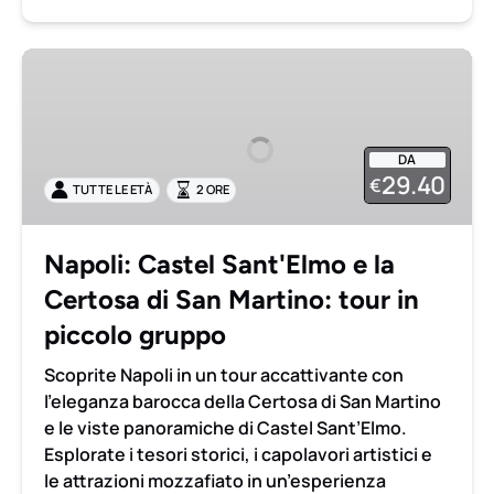
Napoli:
Castel
Sant'Elmo
e
DA
la
29.40
€
TUTTE LE ETÀ
2 ORE
Certosa
di
San
Napoli: Castel Sant'Elmo e la
Martino:
Certosa di San Martino: tour in
tour
in
piccolo gruppo
piccolo
Scoprite Napoli in un tour accattivante con
gruppo
l’eleganza barocca della Certosa di San Martino
e le viste panoramiche di Castel Sant’Elmo.
Esplorate i tesori storici, i capolavori artistici e
le attrazioni mozzafiato in un’esperienza