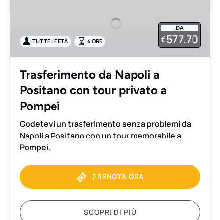
Napoli
a
DA
Positano
577.70
€
TUTTE LE ETÀ
4 ORE
con
tour
privato
Trasferimento da Napoli a
a
Positano con tour privato a
Pompei
Pompei
Godetevi un trasferimento senza problemi da
Napoli a Positano con un tour memorabile a
Pompei.
PRENOTA ORA
SCOPRI DI PIÙ