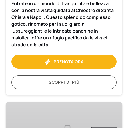
Entrate in un mondo di tranquillità e bellezza
con la nostra visita guidata al Chiostro di Santa
Chiara a Napoli. Questo splendido complesso
gotico, rinomato per i suoi giardini
lussureggianti e le intricate panchine in
maiolica, offre un rifugio pacifico dalle vivaci
strade della città.
PRENOTA ORA
SCOPRI DI PIÙ
Trasferimento
da
Napoli
alla