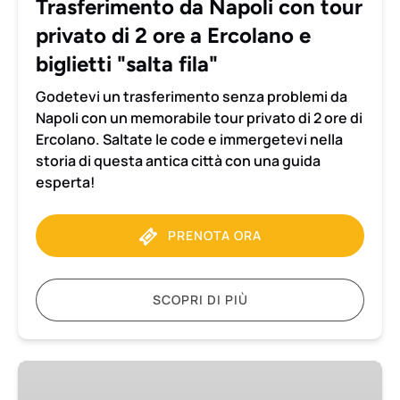
Trasferimento da Napoli con tour
ore
privato di 2 ore a Ercolano e
a
Ercolano
biglietti "salta fila"
e
Godetevi un trasferimento senza problemi da
biglietti
Napoli con un memorabile tour privato di 2 ore di
"salta
Ercolano. Saltate le code e immergetevi nella
fila"
storia di questa antica città con una guida
esperta!
PRENOTA ORA
SCOPRI DI PIÙ
Trasferimento
da