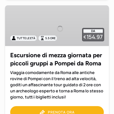
Escursione
di
mezza
giornata
DA
per
154.97
€
TUTTE LE ETÀ
5.5 ORE
piccoli
gruppi
a
Escursione di mezza giornata per
Pompei
piccoli gruppi a Pompei da Roma
da
Roma
Viaggia comodamente da Roma alle antiche
rovine di Pompei con il treno ad alta velocità,
goditi un affascinante tour guidato di 2 ore con
un archeologo esperto e torna a Roma lo stesso
giorno, tutti i biglietti inclusi!
PRENOTA ORA