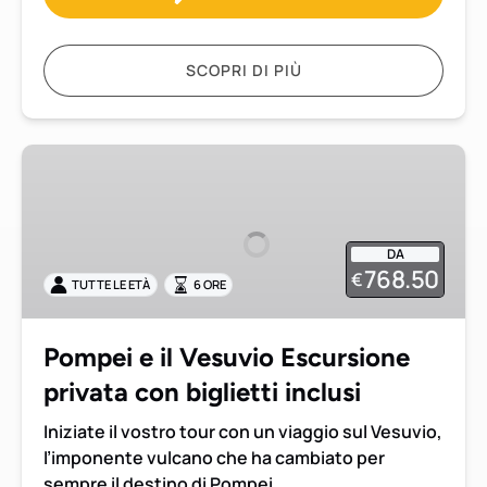
SCOPRI DI PIÙ
Pompei
e
il
Vesuvio
DA
Escursione
768.50
€
TUTTE LE ETÀ
6 ORE
privata
con
biglietti
Pompei e il Vesuvio Escursione
inclusi
privata con biglietti inclusi
Iniziate il vostro tour con un viaggio sul Vesuvio,
l’imponente vulcano che ha cambiato per
sempre il destino di Pompei.