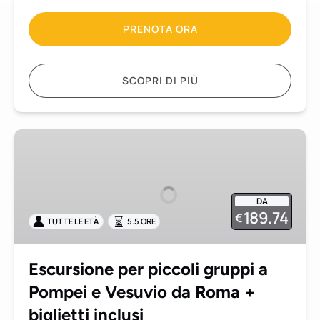
PRENOTA ORA
SCOPRI DI PIÙ
Escursione
per
piccoli
gruppi
DA
a
189.74
€
TUTTE LE ETÀ
5.5 ORE
Pompei
e
Vesuvio
Escursione per piccoli gruppi a
da
Pompei e Vesuvio da Roma +
Roma
+
biglietti inclusi