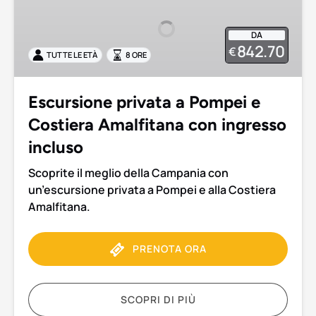
a
Pompei
DA
e
842.70
€
TUTTE LE ETÀ
8 ORE
Costiera
Amalfitana
con
Escursione privata a Pompei e
ingresso
Costiera Amalfitana con ingresso
incluso
incluso
Scoprite il meglio della Campania con
un’escursione privata a Pompei e alla Costiera
Amalfitana.
PRENOTA ORA
SCOPRI DI PIÙ