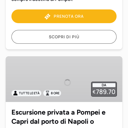
PRENOTA ORA
SCOPRI DI PIÙ
Escursione
privata
a
Pompei
DA
e
789.70
€
TUTTE LE ETÀ
8 ORE
Capri
dal
porto
Escursione privata a Pompei e
di
Capri dal porto di Napoli o
Napoli