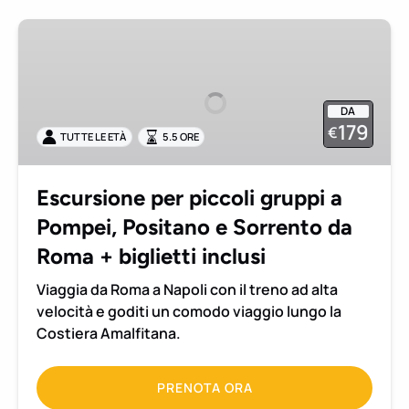
Escursione
per
piccoli
gruppi
DA
a
179
€
TUTTE LE ETÀ
5.5 ORE
Pompei,
Positano
e
Escursione per piccoli gruppi a
Sorrento
Pompei, Positano e Sorrento da
da
Roma
Roma + biglietti inclusi
+
Viaggia da Roma a Napoli con il treno ad alta
biglietti
velocità e goditi un comodo viaggio lungo la
inclusi
Costiera Amalfitana.
PRENOTA ORA