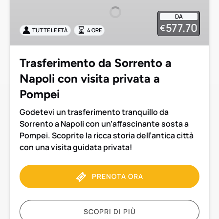
a
DA
Napoli
577.70
€
TUTTE LE ETÀ
4 ORE
con
visita
privata
Trasferimento da Sorrento a
a
Napoli con visita privata a
Pompei
Pompei
Godetevi un trasferimento tranquillo da
Sorrento a Napoli con un’affascinante sosta a
Pompei. Scoprite la ricca storia dell’antica città
con una visita guidata privata!
PRENOTA ORA
SCOPRI DI PIÙ