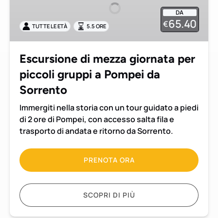
giornata
DA
per
65.40
€
TUTTE LE ETÀ
5.5 ORE
piccoli
gruppi
a
Escursione di mezza giornata per
Pompei
piccoli gruppi a Pompei da
da
Sorrento
Sorrento
Immergiti nella storia con un tour guidato a piedi
di 2 ore di Pompei, con accesso salta fila e
trasporto di andata e ritorno da Sorrento.
PRENOTA ORA
SCOPRI DI PIÙ