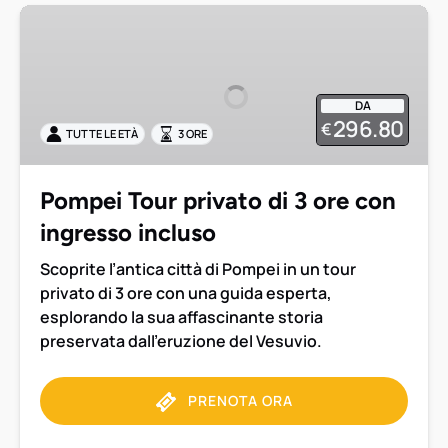
Pompei
Tour
privato
di
DA
3
296.80
€
TUTTE LE ETÀ
3 ORE
ore
con
ingresso
Pompei Tour privato di 3 ore con
incluso
ingresso incluso
Scoprite l’antica città di Pompei in un tour
privato di 3 ore con una guida esperta,
esplorando la sua affascinante storia
preservata dall’eruzione del Vesuvio.
PRENOTA ORA