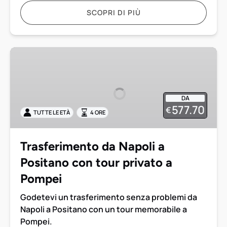
SCOPRI DI PIÙ
Trasferimento
da
Napoli
a
DA
Positano
577.70
€
TUTTE LE ETÀ
4 ORE
con
tour
privato
Trasferimento da Napoli a
a
Positano con tour privato a
Pompei
Pompei
Godetevi un trasferimento senza problemi da
Napoli a Positano con un tour memorabile a
Pompei.