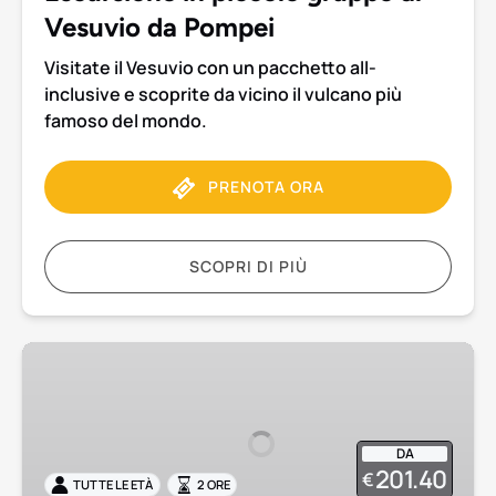
Vesuvio da Pompei
Visitate il Vesuvio con un pacchetto all-
inclusive e scoprite da vicino il vulcano più
famoso del mondo.
PRENOTA ORA
SCOPRI DI PIÙ
Pompei
Tour
privato
di
DA
2
201.40
€
TUTTE LE ETÀ
2 ORE
ore