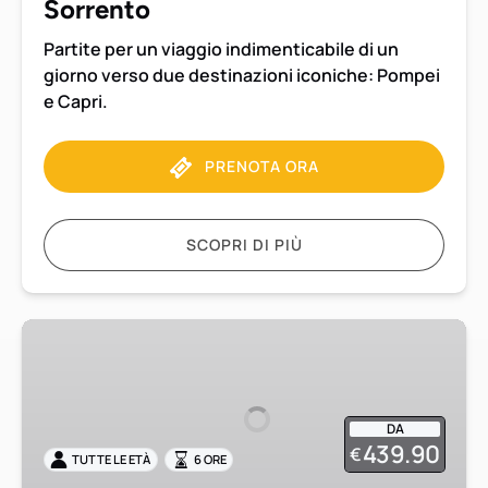
o
Sorrento
Sorrento
Partite per un viaggio indimenticabile di un
giorno verso due destinazioni iconiche: Pompei
e Capri.
PRENOTA ORA
SCOPRI DI PIÙ
Pompei
ed
Ercolano
Tour
DA
privato
439.90
€
TUTTE LE ETÀ
6 ORE
con