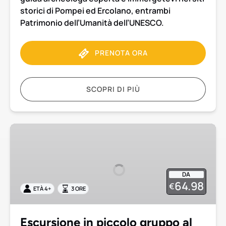
storici di Pompei ed Ercolano, entrambi
Patrimonio dell’Umanità dell’UNESCO.
PRENOTA ORA
SCOPRI DI PIÙ
Escursione
in
piccolo
gruppo
DA
al
64.98
€
ETÀ 4+
3 ORE
Vesuvio
da
Pompei
Escursione in piccolo gruppo al