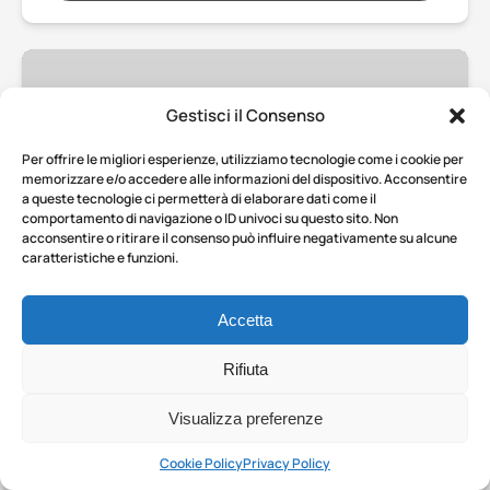
Tour
di
Pompei
Gestisci il Consenso
e
Per offrire le migliori esperienze, utilizziamo tecnologie come i cookie per
DA
del
118.72
memorizzare e/o accedere alle informazioni del dispositivo. Acconsentire
€
ETÀ 6+
8 ORE
Vesuvio
a queste tecnologie ci permetterà di elaborare dati come il
in
comportamento di navigazione o ID univoci su questo sito. Non
acconsentire o ritirare il consenso può influire negativamente su alcune
piccolo
Tour di Pompei e del Vesuvio in
caratteristiche e funzioni.
gruppo
piccolo gruppo con una guida
con
Accetta
una
archeologica
guida
Rifiuta
Esplorate le meraviglie di Pompei con una guida
archeologica
archeologica, scoprendo i suoi antichi segreti e
Visualizza preferenze
i suoi luoghi simbolo. Proseguite verso il
Vesuvio per una vista mozzafiato dal cratere,
Cookie Policy
Privacy Policy
completando una giornata all’insegna della