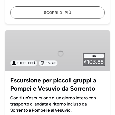
SCOPRI DI PIÙ
Escursione
per
piccoli
gruppi
DA
a
103.88
€
TUTTE LE ETÀ
5.5 ORE
Pompei
e
Vesuvio
Escursione per piccoli gruppi a
da
Pompei e Vesuvio da Sorrento
Sorrento
Goditi un’escursione di un giorno intero con
trasporto di andata e ritorno incluso da
Sorrento a Pompei e al Vesuvio.