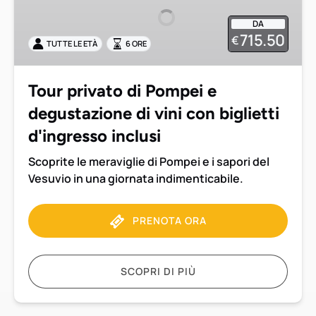
Pompei
DA
e
715.50
€
TUTTE LE ETÀ
6 ORE
degustazione
di
vini
Tour privato di Pompei e
con
degustazione di vini con biglietti
biglietti
d'ingresso
d'ingresso inclusi
inclusi
Scoprite le meraviglie di Pompei e i sapori del
Vesuvio in una giornata indimenticabile.
PRENOTA ORA
SCOPRI DI PIÙ