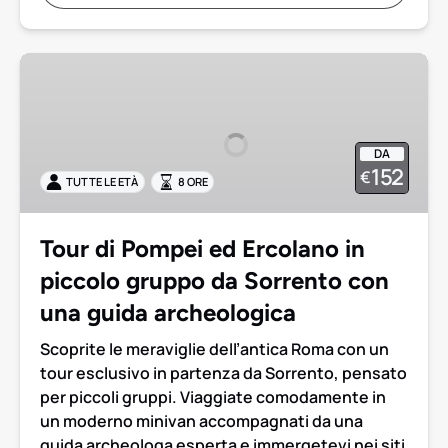
Tour
di
Pompei
ed
DA
Ercolano
152
€
TUTTE LE ETÀ
8 ORE
in
piccolo
gruppo
Tour di Pompei ed Ercolano in
da
piccolo gruppo da Sorrento con
Sorrento
con
una guida archeologica
una
Scoprite le meraviglie dell’antica Roma con un
guida
tour esclusivo in partenza da Sorrento, pensato
archeologica
per piccoli gruppi. Viaggiate comodamente in
un moderno minivan accompagnati da una
guida archeologa esperta e immergetevi nei siti