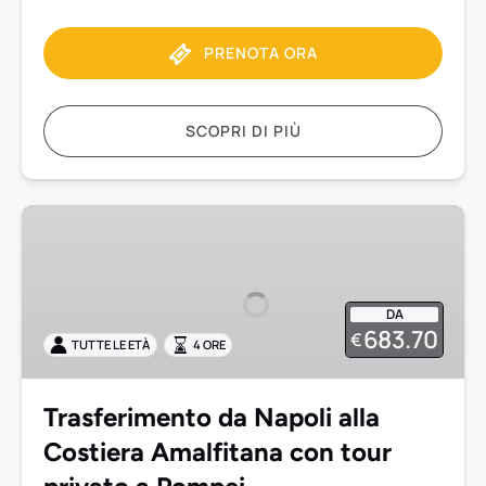
PRENOTA ORA
SCOPRI DI PIÙ
Trasferimento
da
Napoli
alla
DA
Costiera
683.70
€
TUTTE LE ETÀ
4 ORE
Amalfitana
con
tour
Trasferimento da Napoli alla
privato
Costiera Amalfitana con tour
a
Pompei