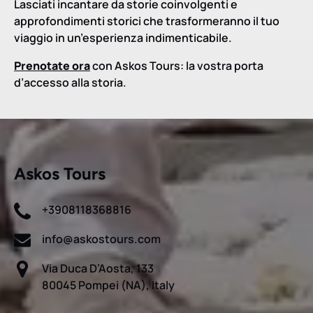
Lasciati incantare da storie coinvolgenti e
approfondimenti storici che trasformeranno il tuo
viaggio in un’esperienza indimenticabile.
Prenotate ora
con Askos Tours: la vostra porta
d’accesso alla storia.
Askos Tours
+3908118368816
info@askostours.com
Via Duca D’Aosta, 133
80045 Pompei (NA), Italy