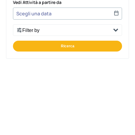
Vedi Attività a partire da
Use arrow keys to navigate dates when calendar is 
Date format: MM/DD/YYYY
Filter by