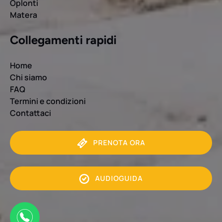
Oplonti
Matera
Collegamenti rapidi
Home
Chi siamo
FAQ
Termini e condizioni
Contattaci
PRENOTA ORA
P
R
AUDIOGUIDA
E
N
O