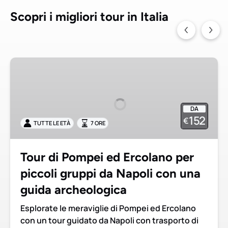
Scopri i migliori tour in Italia
Tour
di
Pompei
ed
DA
Ercolano
152
€
TUTTE LE ETÀ
7 ORE
per
piccoli
gruppi
Tour di Pompei ed Ercolano per
da
piccoli gruppi da Napoli con una
Napoli
con
guida archeologica
una
Esplorate le meraviglie di Pompei ed Ercolano
guida
con un tour guidato da Napoli con trasporto di
archeologica