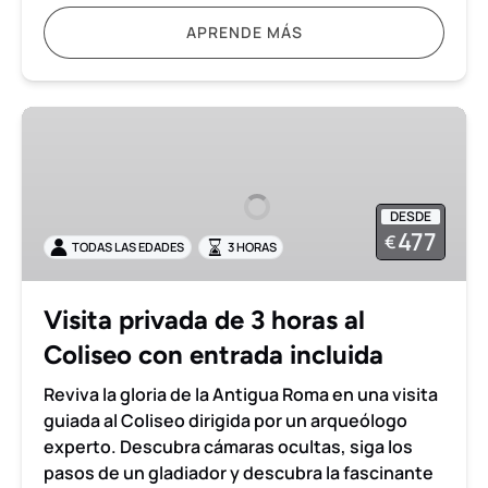
APRENDE MÁS
Visita
privada
de
3
DESDE
horas
477
€
TODAS LAS EDADES
3 HORAS
al
Coliseo
con
Visita privada de 3 horas al
entrada
Coliseo con entrada incluida
incluida
Reviva la gloria de la Antigua Roma en una visita
guiada al Coliseo dirigida por un arqueólogo
experto. Descubra cámaras ocultas, siga los
pasos de un gladiador y descubra la fascinante