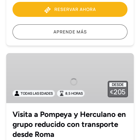
RESERVAR AHORA
APRENDE MÁS
Visita
a
Pompeya
y
DESDE
Herculano
205
€
TODAS LAS EDADES
8,5 HORAS
en
grupo
reducido
Visita a Pompeya y Herculano en
con
grupo reducido con transporte
transporte
desde
desde Roma
Roma