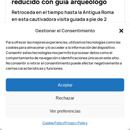
reducido con guía arqueólogo
Retroceda en el tiempo hasta la Antigua Roma
en esta cautivadora visita guiada a pie de 2
horas por Herculano.
Gestionar el Consentimiento
Para ofrecer las mejores experiencias, utilizamos tecnologías como las
RESERVAR AHORA
cookies para almacenar y/o acceder a la información del dispositivo.
Consentir estas tecnologías nos permitirá procesar datos como el
comportamiento de navegación o identificaciones únicas en este sitio.
No consentir o retirar el consentimiento puede afectar negativamente a
APRENDE MÁS
ciertas características y funciones.
Aceptar
Pompeya
y
Rechazar
Herculano
Visita
Ver preferencias
DESDE
privada
439.90
€
TODAS LAS EDADES
6 HORAS
con
Cookie Policy
Privacy Policy
entrada