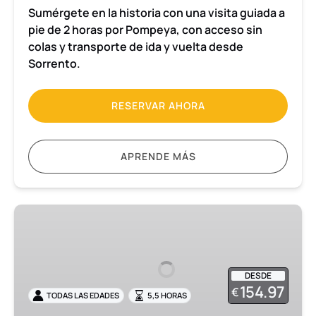
Sumérgete en la historia con una visita guiada a
pie de 2 horas por Pompeya, con acceso sin
colas y transporte de ida y vuelta desde
Sorrento.
RESERVAR AHORA
APRENDE MÁS
Excursión
de
medio
día
DESDE
a
154.97
€
TODAS LAS EDADES
5,5 HORAS
Pompeya
en