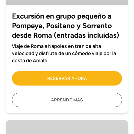
Positano
y
Excursión en grupo pequeño a
Sorrento
Pompeya, Positano y Sorrento
desde
Roma
desde Roma (entradas incluidas)
(entradas
Viaje de Roma a Nápoles en tren de alta
incluidas)
velocidad y disfrute de un cómodo viaje por la
costa de Amalfi.
RESERVAR AHORA
APRENDE MÁS
Excursión
en