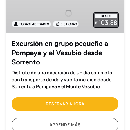
grupo
pequeño
DESDE
a
103.88
€
TODAS LAS EDADES
5,5 HORAS
Pompeya
y
el
Excursión en grupo pequeño a
Vesubio
Pompeya y el Vesubio desde
desde
Sorrento
Sorrento
Disfrute de una excursión de un día completo
con transporte de ida y vuelta incluido desde
Sorrento a Pompeya y el Monte Vesubio.
RESERVAR AHORA
APRENDE MÁS