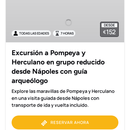
a
Pompeya
y
DESDE
Herculano
152
€
TODAS LAS EDADES
7 HORAS
en
grupo
reducido
Excursión a Pompeya y
desde
Herculano en grupo reducido
Nápoles
con
desde Nápoles con guía
guía
arqueólogo
arqueólogo
Explore las maravillas de Pompeya y Herculano
en una visita guiada desde Nápoles con
transporte de ida y vuelta incluido.
RESERVAR AHORA