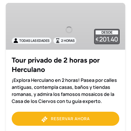
Tour
privado
de
2
DESDE
horas
201.40
€
TODAS LAS EDADES
2 HORAS
por
Herculano
Tour privado de 2 horas por
Herculano
¡Explora Herculano en 2 horas! Pasea por calles
antiguas, contempla casas, baños y tiendas
romanas, y admira los famosos mosaicos de la
Casa de los Ciervos con tu guía experto.
RESERVAR AHORA