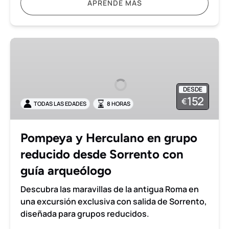
APRENDE MÁS
Pompeya
y
Herculano
en
DESDE
grupo
152
€
TODAS LAS EDADES
8 HORAS
reducido
desde
Sorrento
Pompeya y Herculano en grupo
con
reducido desde Sorrento con
guía
arqueólogo
guía arqueólogo
Descubra las maravillas de la antigua Roma en
una excursión exclusiva con salida de Sorrento,
diseñada para grupos reducidos.