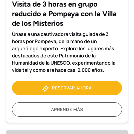
Visita de 3 horas en grupo
Pompeya
reducido a Pompeya con la Villa
con
la
de los Misterios
Villa
Únase a una cautivadora visita guiada de 3
de
horas por Pompeya, de la mano de un
los
arqueólogo experto. Explore los lugares más
Misterios
destacados de este Patrimonio de la
Humanidad de la UNESCO, experimentando la
vida tal y como era hace casi 2.000 años.
RESERVAR AHORA
APRENDE MÁS
Excursión