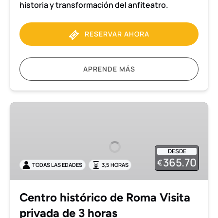
historia y transformación del anfiteatro.
RESERVAR AHORA
APRENDE MÁS
Centro
histórico
de
Roma
DESDE
Visita
365.70
€
TODAS LAS EDADES
3,5 HORAS
privada
de
3
Centro histórico de Roma Visita
horas
privada de 3 horas