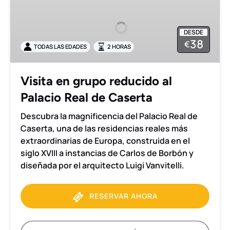
grupo
reducido
DESDE
al
38
€
TODAS LAS EDADES
2 HORAS
Palacio
Real
de
Visita en grupo reducido al
Caserta
Palacio Real de Caserta
Descubra la magnificencia del Palacio Real de
Caserta, una de las residencias reales más
extraordinarias de Europa, construida en el
siglo XVIII a instancias de Carlos de Borbón y
diseñada por el arquitecto Luigi Vanvitelli.
RESERVAR AHORA