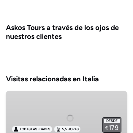
Askos Tours a través de los ojos de
nuestros clientes
Visitas relacionadas en Italia
Excursión
en
grupo
pequeño
DESDE
a
179
€
TODAS LAS EDADES
5,5 HORAS
Pompeya,