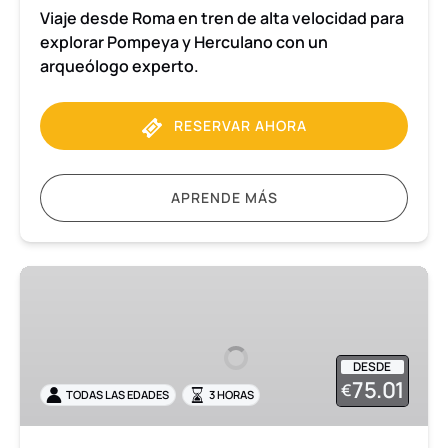
Viaje desde Roma en tren de alta velocidad para
explorar Pompeya y Herculano con un
arqueólogo experto.
RESERVAR AHORA
APRENDE MÁS
Visita
de
3
horas
DESDE
en
75.01
€
TODAS LAS EDADES
3 HORAS
grupo
reducido
a