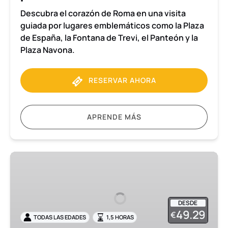
Descubra el corazón de Roma en una visita
guiada por lugares emblemáticos como la Plaza
de España, la Fontana de Trevi, el Panteón y la
Plaza Navona.
RESERVAR AHORA
APRENDE MÁS
Excursión
a
Oplontis
en
DESDE
grupo
49.29
€
TODAS LAS EDADES
1,5 HORAS
reducido