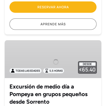
RESERVAR AHORA
APRENDE MÁS
Excursión
de
medio
día
DESDE
a
65.40
€
TODAS LAS EDADES
5,5 HORAS
Pompeya
en
grupos
Excursión de medio día a
pequeños
Pompeya en grupos pequeños
desde
Sorrento
desde Sorrento