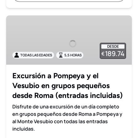
Excursión
a
Pompeya
y
DESDE
el
189.74
€
TODAS LAS EDADES
5,5 HORAS
Vesubio
en
grupos
Excursión a Pompeya y el
pequeños
Vesubio en grupos pequeños
desde
Roma
desde Roma (entradas incluidas)
(entradas
Disfrute de una excursión de un día completo
incluidas)
en grupos pequeños desde Roma a Pompeya y
al Monte Vesubio con todas las entradas
incluidas.