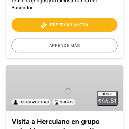
templos griegos y la famosa Tumba del
Buceador.
RESERVAR AHORA
APRENDE MÁS
Visita
a
Herculano
en
DESDE
grupo
44.51
€
TODAS LAS EDADES
2 HORAS
reducido
con
guía
Visita a Herculano en grupo
arqueólogo