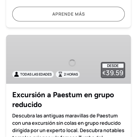
APRENDE MÁS
Excursión
a
Paestum
en
DESDE
grupo
39.59
€
TODAS LAS EDADES
2 HORAS
reducido
Excursión a Paestum en grupo
reducido
Descubra las antiguas maravillas de Paestum
con una excursión sin colas en grupo reducido
dirigida por un experto local. Descubra notables