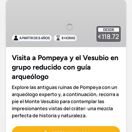
Visita
a
Pompeya
y
DESDE
el
118.72
€
A PARTIR DE 6 AÑOS
8 HORAS
Vesubio
en
grupo
Visita a Pompeya y el Vesubio en
reducido
grupo reducido con guía
con
guía
arqueólogo
arqueólogo
Explore las antiguas ruinas de Pompeya con un
arqueólogo experto y, a continuación, recorra a
pie el Monte Vesubio para contemplar las
impresionantes vistas del cráter: una mezcla
perfecta de historia y naturaleza.