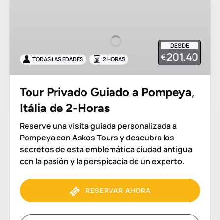
Tour
Privado
Guiado
a
DESDE
Pompeya,
201.40
€
TODAS LAS EDADES
2 HORAS
Itália
de
2-
Tour Privado Guiado a Pompeya,
Horas
Itália de 2-Horas
Reserve una visita guiada personalizada a
Pompeya con Askos Tours y descubra los
secretos de esta emblemática ciudad antigua
con la pasión y la perspicacia de un experto.
RESERVAR AHORA