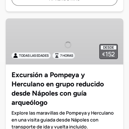
Excursión
a
Pompeya
y
DESDE
Herculano
152
€
TODAS LAS EDADES
7 HORAS
en
grupo
reducido
Excursión a Pompeya y
desde
Herculano en grupo reducido
Nápoles
con
desde Nápoles con guía
guía
arqueólogo
arqueólogo
Explore las maravillas de Pompeya y Herculano
en una visita guiada desde Nápoles con
transporte de ida y vuelta incluido.