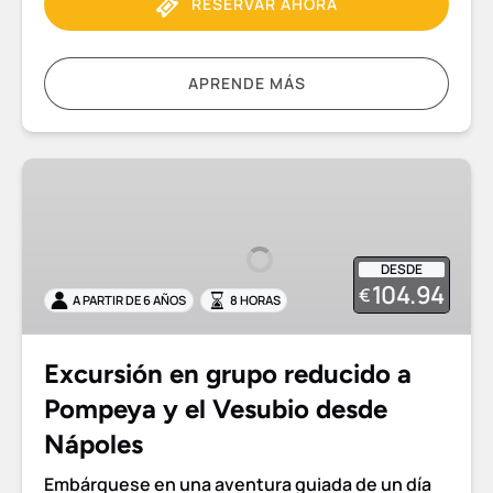
RESERVAR AHORA
APRENDE MÁS
Excursión
en
grupo
reducido
DESDE
a
104.94
€
A PARTIR DE 6 AÑOS
8 HORAS
Pompeya
y
el
Excursión en grupo reducido a
Vesubio
Pompeya y el Vesubio desde
desde
Nápoles
Nápoles
Embárquese en una aventura guiada de un día