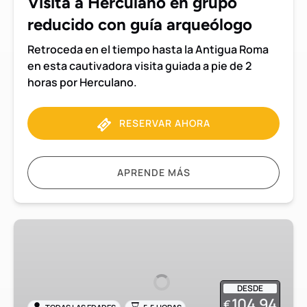
Visita a Herculano en grupo
arqueólogo
reducido con guía arqueólogo
Retroceda en el tiempo hasta la Antigua Roma
en esta cautivadora visita guiada a pie de 2
horas por Herculano.
RESERVAR AHORA
APRENDE MÁS
Visita
a
Pompeya
y
DESDE
Herculano
104.94
€