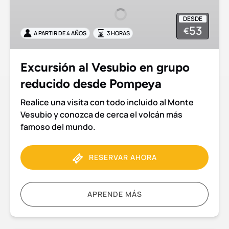
en
DESDE
grupo
53
€
A PARTIR DE 4 AÑOS
3 HORAS
reducido
desde
Pompeya
Excursión al Vesubio en grupo
reducido desde Pompeya
Realice una visita con todo incluido al Monte
Vesubio y conozca de cerca el volcán más
famoso del mundo.
RESERVAR AHORA
APRENDE MÁS