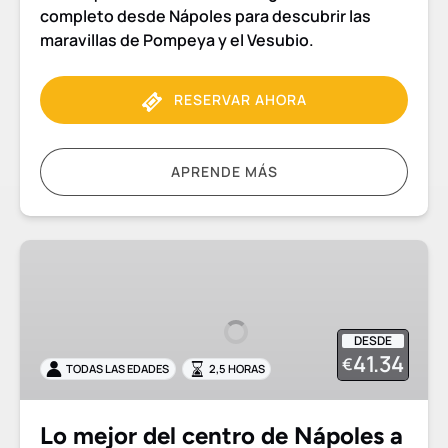
completo desde Nápoles para descubrir las
maravillas de Pompeya y el Vesubio.
RESERVAR AHORA
APRENDE MÁS
Lo
mejor
del
centro
DESDE
de
41.34
€
TODAS LAS EDADES
2,5 HORAS
Nápoles
a
pie
Lo mejor del centro de Nápoles a