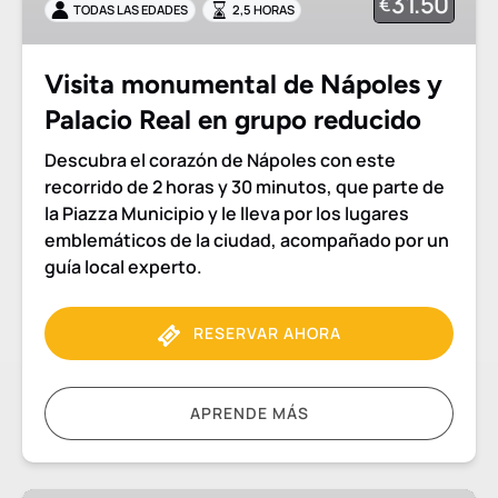
31.50
€
TODAS LAS EDADES
2,5 HORAS
Palacio
Real
en
Visita monumental de Nápoles y
grupo
Palacio Real en grupo reducido
reducido
Descubra el corazón de Nápoles con este
recorrido de 2 horas y 30 minutos, que parte de
la Piazza Municipio y le lleva por los lugares
emblemáticos de la ciudad, acompañado por un
guía local experto.
RESERVAR AHORA
APRENDE MÁS