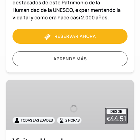
destacados de este Patrimonio de la
Humanidad de la UNESCO, experimentando la
vida tal y como era hace casi 2.000 años.
RESERVAR AHORA
APRENDE MÁS
Visita
a
Herculano
en
DESDE
grupo
44.51
€
TODAS LAS EDADES
2 HORAS
reducido
con
guía