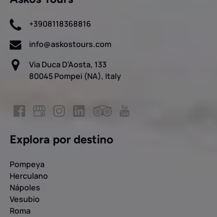
+3908118368816
info@askostours.com
Via Duca D’Aosta, 133
80045 Pompei (NA), Italy
Explora por destino
Pompeya
Herculano
Nápoles
Vesubio
Roma