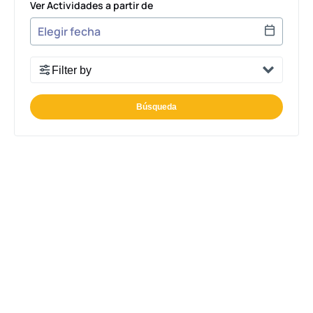
Ver Actividades a partir de
Use arrow keys to navigate dates when calendar is 
Date format: MM/DD/YYYY
Filter by