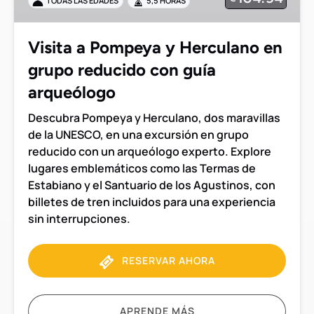
TODAS LAS EDADES
5,5 HORAS
en
grupo
reducido
Visita a Pompeya y Herculano en
con
grupo reducido con guía
guía
arqueólogo
arqueólogo
Descubra Pompeya y Herculano, dos maravillas
de la UNESCO, en una excursión en grupo
reducido con un arqueólogo experto. Explore
lugares emblemáticos como las Termas de
Estabiano y el Santuario de los Agustinos, con
billetes de tren incluidos para una experiencia
sin interrupciones.
RESERVAR AHORA
APRENDE MÁS