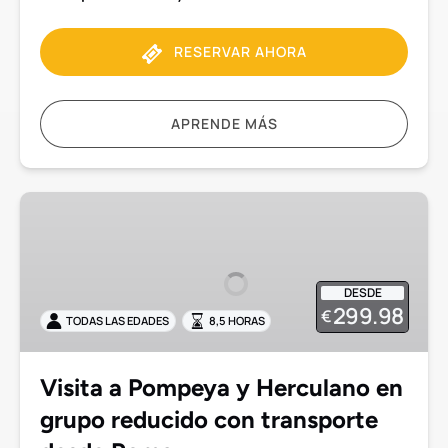
RESERVAR AHORA
APRENDE MÁS
Visita
a
Pompeya
y
DESDE
Herculano
299.98
€
TODAS LAS EDADES
8,5 HORAS
en
grupo
reducido
Visita a Pompeya y Herculano en
con
grupo reducido con transporte
transporte
desde