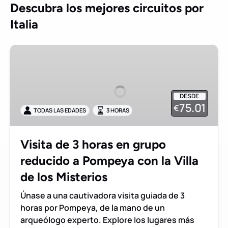
Descubra los mejores circuitos por
Italia
Visita
de
3
horas
DESDE
en
75.01
€
TODAS LAS EDADES
3 HORAS
grupo
reducido
a
Visita de 3 horas en grupo
Pompeya
reducido a Pompeya con la Villa
con
la
de los Misterios
Villa
Únase a una cautivadora visita guiada de 3
de
horas por Pompeya, de la mano de un
los
arqueólogo experto. Explore los lugares más
Misterios