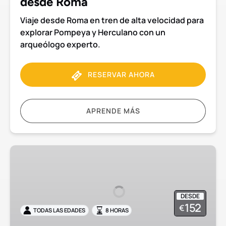
desde Roma
Roma
Viaje desde Roma en tren de alta velocidad para
explorar Pompeya y Herculano con un
arqueólogo experto.
RESERVAR AHORA
APRENDE MÁS
Pompeya
y
Herculano
en
DESDE
grupo
152
€
TODAS LAS EDADES
8 HORAS
reducido
desde