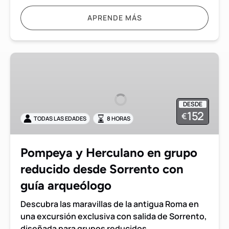
APRENDE MÁS
Pompeya
y
Herculano
en
DESDE
grupo
152
€
TODAS LAS EDADES
8 HORAS
reducido
desde
Sorrento
Pompeya y Herculano en grupo
con
reducido desde Sorrento con
guía
arqueólogo
guía arqueólogo
Descubra las maravillas de la antigua Roma en
una excursión exclusiva con salida de Sorrento,
diseñada para grupos reducidos.