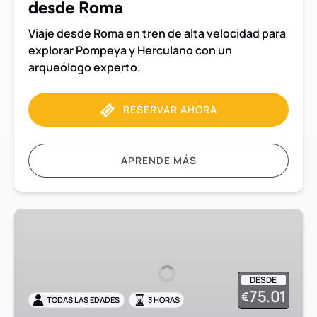
desde
desde Roma
Roma
Viaje desde Roma en tren de alta velocidad para
explorar Pompeya y Herculano con un
arqueólogo experto.
RESERVAR AHORA
APRENDE MÁS
Visita
de
3
horas
DESDE
en
75.01
€
TODAS LAS EDADES
3 HORAS
grupo