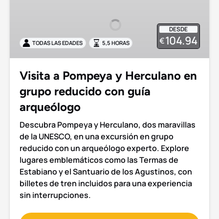
Pompeya
y
DESDE
Herculano
104.94
€
TODAS LAS EDADES
5,5 HORAS
en
grupo
reducido
Visita a Pompeya y Herculano en
con
grupo reducido con guía
guía
arqueólogo
arqueólogo
Descubra Pompeya y Herculano, dos maravillas
de la UNESCO, en una excursión en grupo
reducido con un arqueólogo experto. Explore
lugares emblemáticos como las Termas de
Estabiano y el Santuario de los Agustinos, con
billetes de tren incluidos para una experiencia
sin interrupciones.