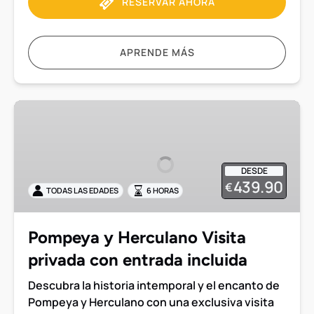
RESERVAR AHORA
APRENDE MÁS
Pompeya
y
Herculano
Visita
DESDE
privada
439.90
€
TODAS LAS EDADES
6 HORAS
con
entrada
incluida
Pompeya y Herculano Visita
privada con entrada incluida
Descubra la historia intemporal y el encanto de
Pompeya y Herculano con una exclusiva visita