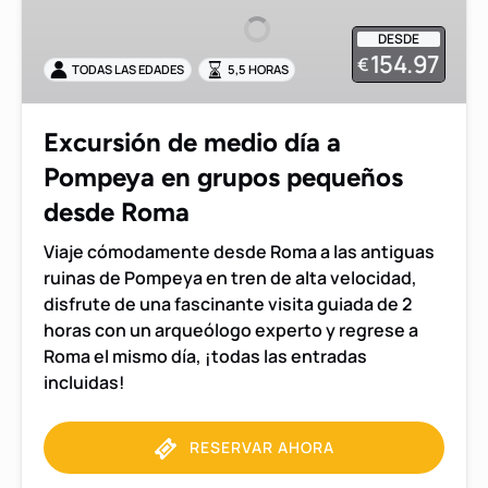
día
DESDE
a
154.97
€
TODAS LAS EDADES
5,5 HORAS
Pompeya
en
grupos
Excursión de medio día a
pequeños
Pompeya en grupos pequeños
desde
Roma
desde Roma
Viaje cómodamente desde Roma a las antiguas
ruinas de Pompeya en tren de alta velocidad,
disfrute de una fascinante visita guiada de 2
horas con un arqueólogo experto y regrese a
Roma el mismo día, ¡todas las entradas
incluidas!
RESERVAR AHORA