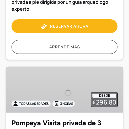
privada a pie dirigida por un guía arqueólogo
experto.
RESERVAR AHORA
APRENDE MÁS
Pompeya
Visita
privada
de
DESDE
3
296.80
€
TODAS LAS EDADES
3 HORAS
horas
con
entrada
Pompeya Visita privada de 3
incluida