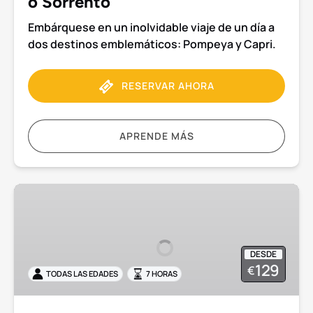
o Sorrento
o
Embárquese en un inolvidable viaje de un día a
Sorrento
dos destinos emblemáticos: Pompeya y Capri.
RESERVAR AHORA
APRENDE MÁS
Excursión
en
grupo
reducido
DESDE
a
129
€
TODAS LAS EDADES
7 HORAS
Pompeya,
Positano
y