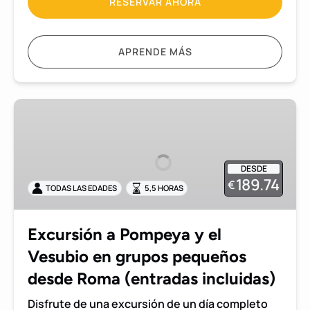
RESERVAR AHORA
APRENDE MÁS
Excursión
a
Pompeya
y
DESDE
el
189.74
€
TODAS LAS EDADES
5,5 HORAS
Vesubio
en
grupos
Excursión a Pompeya y el
pequeños
Vesubio en grupos pequeños
desde
Roma
desde Roma (entradas incluidas)
(entradas
Disfrute de una excursión de un día completo
incluidas)