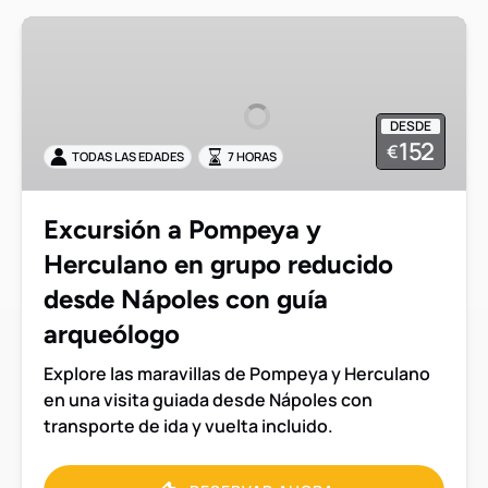
Excursión
a
Pompeya
y
DESDE
Herculano
152
€
TODAS LAS EDADES
7 HORAS
en
grupo
reducido
Excursión a Pompeya y
desde
Herculano en grupo reducido
Nápoles
con
desde Nápoles con guía
guía
arqueólogo
arqueólogo
Explore las maravillas de Pompeya y Herculano
en una visita guiada desde Nápoles con
transporte de ida y vuelta incluido.