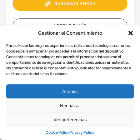
RESERVAR AHORA
APRENDE MÁS
Gestionar el Consentimiento
Para ofrecer las mejores experiencias, utilizamos tecnologías como las
Excursión
cookies para almacenar y/o acceder a la información del dispositivo.
Consentir estas tecnologías nos permitirá procesar datos como el
en
comportamiento de navegación o identificaciones únicas en este sitio.
grupo
No consentir o retirar el consentimiento puede afectar negativamente a
reducido
ciertas características y funciones.
DESDE
a
104.94
€
A PARTIR DE 6 AÑOS
8 HORAS
Pompeya
Aceptar
y
el
Rechazar
Excursión en grupo reducido a
Vesubio
Pompeya y el Vesubio desde
desde
Ver preferencias
Nápoles
Nápoles
Cookie Policy
Privacy Policy
Embárquese en una aventura guiada de un día