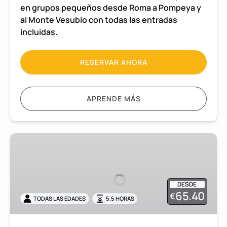
en grupos pequeños desde Roma a Pompeya y
al Monte Vesubio con todas las entradas
incluidas.
RESERVAR AHORA
APRENDE MÁS
Excursión
de
medio
día
DESDE
a
65.40
€
TODAS LAS EDADES
5,5 HORAS
Pompeya
en
grupos