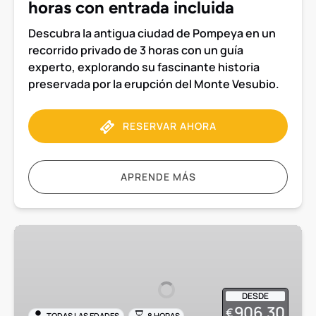
horas con entrada incluida
Descubra la antigua ciudad de Pompeya en un
recorrido privado de 3 horas con un guía
experto, explorando su fascinante historia
preservada por la erupción del Monte Vesubio.
RESERVAR AHORA
APRENDE MÁS
Pompeya
y
Herculano
Excursión
DESDE
privada
906.30
€
TODAS LAS EDADES
8 HORAS