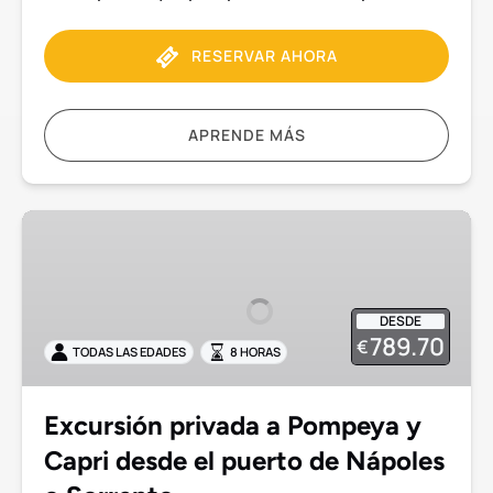
RESERVAR AHORA
APRENDE MÁS
Excursión
privada
a
Pompeya
DESDE
y
789.70
€
TODAS LAS EDADES
8 HORAS
Capri
desde
el
Excursión privada a Pompeya y
puerto
Capri desde el puerto de Nápoles
de
Nápoles