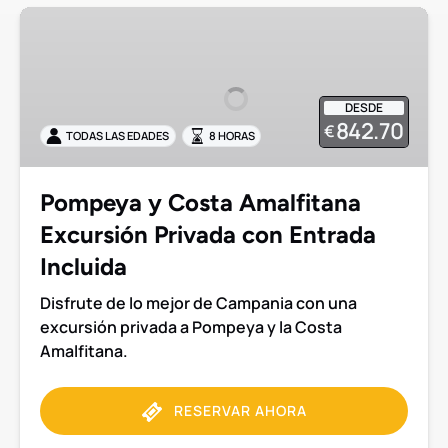
Pompeya
y
Costa
Amalfitana
DESDE
Excursión
842.70
€
TODAS LAS EDADES
8 HORAS
Privada
con
Entrada
Pompeya y Costa Amalfitana
Incluida
Excursión Privada con Entrada
Incluida
Disfrute de lo mejor de Campania con una
excursión privada a Pompeya y la Costa
Amalfitana.
RESERVAR AHORA