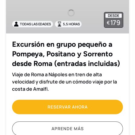
grupo
pequeño
DESDE
a
179
€
TODAS LAS EDADES
5,5 HORAS
Pompeya,
Positano
y
Excursión en grupo pequeño a
Sorrento
Pompeya, Positano y Sorrento
desde
Roma
desde Roma (entradas incluidas)
(entradas
Viaje de Roma a Nápoles en tren de alta
incluidas)
velocidad y disfrute de un cómodo viaje por la
costa de Amalfi.
RESERVAR AHORA
APRENDE MÁS