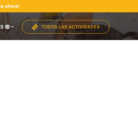
va ahora!
ES
TODOS LAS ACTIVIDADES
Selecciona
tu
idioma