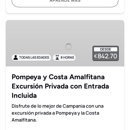
APRENDE MÁS
Pompeya
y
Costa
Amalfitana
DESDE
Excursión
842.70
€
TODAS LAS EDADES
8 HORAS
Privada
con
Entrada
Pompeya y Costa Amalfitana
Incluida
Excursión Privada con Entrada
Incluida
Disfrute de lo mejor de Campania con una
excursión privada a Pompeya y la Costa
Amalfitana.