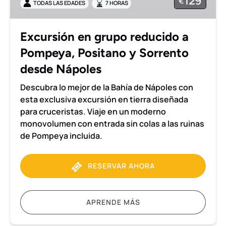
129
€
TODAS LAS EDADES
7 HORAS
Pompeya,
Positano
y
Excursión en grupo reducido a
Sorrento
Pompeya, Positano y Sorrento
desde
Nápoles
desde Nápoles
Descubra lo mejor de la Bahía de Nápoles con
esta exclusiva excursión en tierra diseñada
para cruceristas. Viaje en un moderno
monovolumen con entrada sin colas a las ruinas
de Pompeya incluida.
RESERVAR AHORA
APRENDE MÁS