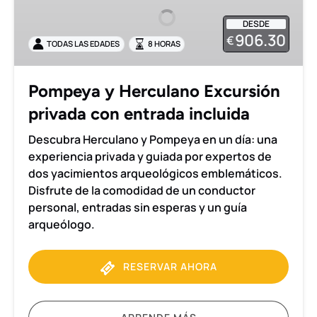
Excursión
DESDE
privada
906.30
€
TODAS LAS EDADES
8 HORAS
con
entrada
incluida
Pompeya y Herculano Excursión
privada con entrada incluida
Descubra Herculano y Pompeya en un día: una
experiencia privada y guiada por expertos de
dos yacimientos arqueológicos emblemáticos.
Disfrute de la comodidad de un conductor
personal, entradas sin esperas y un guía
arqueólogo.
RESERVAR AHORA