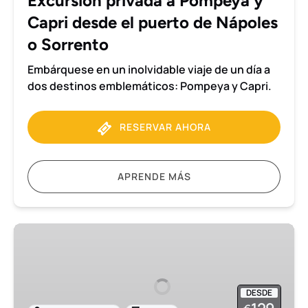
Excursión privada a Pompeya y
puerto
Capri desde el puerto de Nápoles
de
Nápoles
o Sorrento
o
Embárquese en un inolvidable viaje de un día a
Sorrento
dos destinos emblemáticos: Pompeya y Capri.
RESERVAR AHORA
APRENDE MÁS
Excursión
en
grupo
reducido
DESDE
a