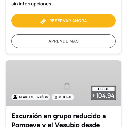
sin interrupciones.
RESERVAR AHORA
APRENDE MÁS
Excursión
en
grupo
reducido
DESDE
a
104.94
€
A PARTIR DE 6 AÑOS
8 HORAS
Pompeya
y
el
Excursión en grupo reducido a
Vesubio
Pompeya y el Vesubio desde
desde