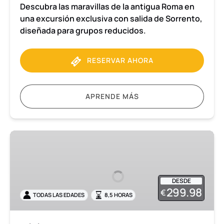
Descubra las maravillas de la antigua Roma en
una excursión exclusiva con salida de Sorrento,
diseñada para grupos reducidos.
RESERVAR AHORA
APRENDE MÁS
Visita
a
Pompeya
y
DESDE
Herculano
299.98
€
TODAS LAS EDADES
8,5 HORAS
en
grupo
reducido