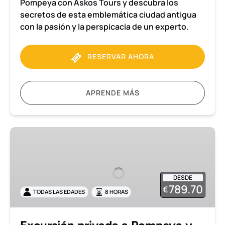
Pompeya con Askos Tours y descubra los
secretos de esta emblemática ciudad antigua
con la pasión y la perspicacia de un experto.
RESERVAR AHORA
APRENDE MÁS
Excursión
privada
a
Pompeya
DESDE
y
789.70
€
TODAS LAS EDADES
8 HORAS
Capri
desde
el