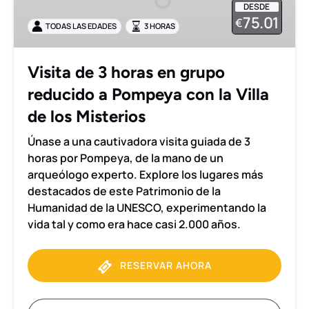
DESDE
en
75.01
€
TODAS LAS EDADES
3 HORAS
grupo
reducido
a
Visita de 3 horas en grupo
Pompeya
reducido a Pompeya con la Villa
con
la
de los Misterios
Villa
Únase a una cautivadora visita guiada de 3
de
horas por Pompeya, de la mano de un
los
arqueólogo experto. Explore los lugares más
Misterios
destacados de este Patrimonio de la
Humanidad de la UNESCO, experimentando la
vida tal y como era hace casi 2.000 años.
RESERVAR AHORA