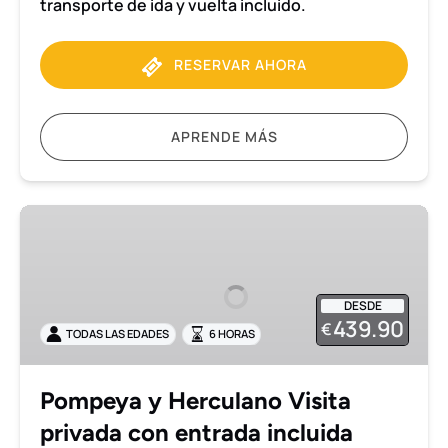
transporte de ida y vuelta incluido.
RESERVAR AHORA
APRENDE MÁS
Pompeya
y
Herculano
Visita
DESDE
privada
439.90
€
TODAS LAS EDADES
6 HORAS
con
entrada
incluida
Pompeya y Herculano Visita
privada con entrada incluida