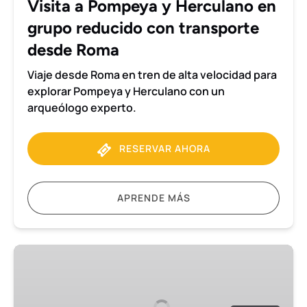
Visita a Pompeya y Herculano en
con
grupo reducido con transporte
transporte
desde
desde Roma
Roma
Viaje desde Roma en tren de alta velocidad para
explorar Pompeya y Herculano con un
arqueólogo experto.
RESERVAR AHORA
APRENDE MÁS
Visita
de
3
horas