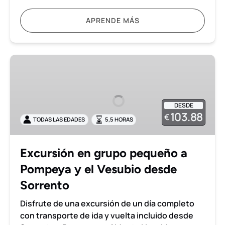
APRENDE MÁS
Excursión
en
grupo
pequeño
DESDE
a
103.88
€
TODAS LAS EDADES
5,5 HORAS
Pompeya
y
el
Excursión en grupo pequeño a
Vesubio
Pompeya y el Vesubio desde
desde
Sorrento
Sorrento
Disfrute de una excursión de un día completo
con transporte de ida y vuelta incluido desde