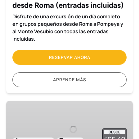
Roma
desde Roma (entradas incluidas)
(entradas
Disfrute de una excursión de un día completo
incluidas)
en grupos pequeños desde Roma a Pompeya y
al Monte Vesubio con todas las entradas
incluidas.
RESERVAR AHORA
APRENDE MÁS
Excursión
de
medio
día
DESDE
a