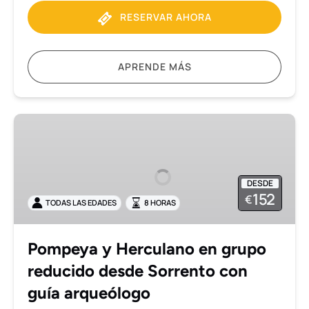
RESERVAR AHORA
APRENDE MÁS
Pompeya
y
Herculano
en
DESDE
grupo
152
€
TODAS LAS EDADES
8 HORAS
reducido
desde
Sorrento
Pompeya y Herculano en grupo
con
reducido desde Sorrento con
guía
arqueólogo
guía arqueólogo