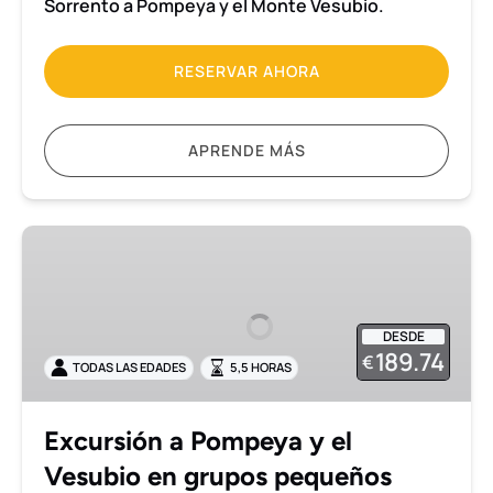
Sorrento a Pompeya y el Monte Vesubio.
RESERVAR AHORA
APRENDE MÁS
Excursión
a
Pompeya
y
DESDE
el
189.74
€
TODAS LAS EDADES
5,5 HORAS
Vesubio
en
grupos
Excursión a Pompeya y el
pequeños
Vesubio en grupos pequeños
desde