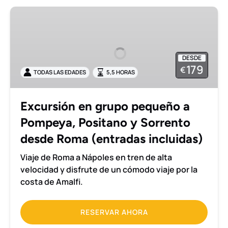
Excursión
en
grupo
pequeño
DESDE
a
179
€
TODAS LAS EDADES
5,5 HORAS
Pompeya,
Positano
y
Excursión en grupo pequeño a
Sorrento
Pompeya, Positano y Sorrento
desde
Roma
desde Roma (entradas incluidas)
(entradas
Viaje de Roma a Nápoles en tren de alta
incluidas)
velocidad y disfrute de un cómodo viaje por la
costa de Amalfi.
RESERVAR AHORA