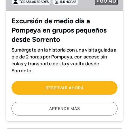
65.40
€
TODAS LAS EDADES
5,5 HORAS
Pompeya
en
grupos
Excursión de medio día a
pequeños
Pompeya en grupos pequeños
desde
Sorrento
desde Sorrento
Sumérgete en la historia con una visita guiada a
pie de 2 horas por Pompeya, con acceso sin
colas y transporte de ida y vuelta desde
Sorrento.
RESERVAR AHORA
APRENDE MÁS