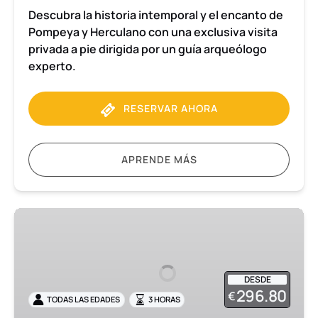
Descubra la historia intemporal y el encanto de
Pompeya y Herculano con una exclusiva visita
privada a pie dirigida por un guía arqueólogo
experto.
RESERVAR AHORA
APRENDE MÁS
Pompeya
Visita
privada
de
DESDE
3
296.80
€
TODAS LAS EDADES
3 HORAS
horas