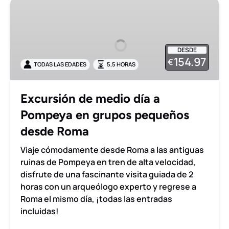
Excursión
de
medio
día
DESDE
a
154.97
€
TODAS LAS EDADES
5,5 HORAS
Pompeya
en
grupos
Excursión de medio día a
pequeños
Pompeya en grupos pequeños
desde
Roma
desde Roma
Viaje cómodamente desde Roma a las antiguas
ruinas de Pompeya en tren de alta velocidad,
disfrute de una fascinante visita guiada de 2
horas con un arqueólogo experto y regrese a
Roma el mismo día, ¡todas las entradas
incluidas!