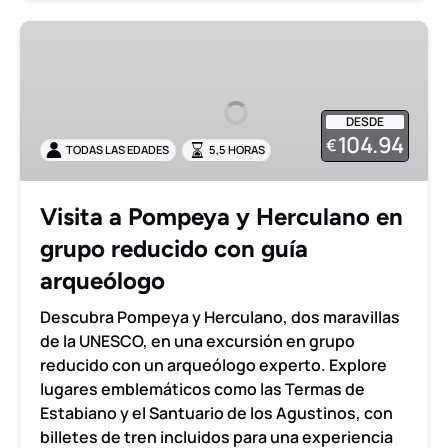
Visita
a
Pompeya
y
DESDE
Herculano
104.94
€
TODAS LAS EDADES
5,5 HORAS
en
grupo
reducido
Visita a Pompeya y Herculano en
con
grupo reducido con guía
guía
arqueólogo
arqueólogo
Descubra Pompeya y Herculano, dos maravillas
de la UNESCO, en una excursión en grupo
reducido con un arqueólogo experto. Explore
lugares emblemáticos como las Termas de
Estabiano y el Santuario de los Agustinos, con
billetes de tren incluidos para una experiencia