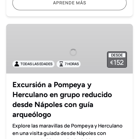
APRENDE MÁS
Excursión
a
Pompeya
y
DESDE
Herculano
152
€
TODAS LAS EDADES
7 HORAS
en
grupo
reducido
Excursión a Pompeya y
desde
Herculano en grupo reducido
Nápoles
con
desde Nápoles con guía
guía
arqueólogo
arqueólogo
Explore las maravillas de Pompeya y Herculano
en una visita guiada desde Nápoles con