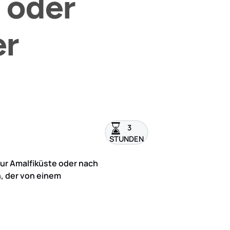
 oder
er
3
STUNDEN
ur Amalfiküste oder nach
n, der von einem