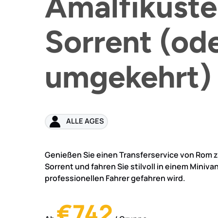
Amalfiküste
Sorrent (od
umgekehrt)
ALLE AGES
Genießen Sie einen Transferservice von Rom z
Sorrent und fahren Sie stilvoll in einem Miniva
professionellen Fahrer gefahren wird.
€742