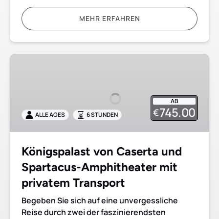
MEHR ERFAHREN
Königspalast
von
Caserta
und
AB
Spartacus-
745.00
€
ALLE AGES
6 STUNDEN
Amphitheater
mit
privatem
Königspalast von Caserta und
Transport
Spartacus-Amphitheater mit
privatem Transport
Begeben Sie sich auf eine unvergessliche
Reise durch zwei der faszinierendsten