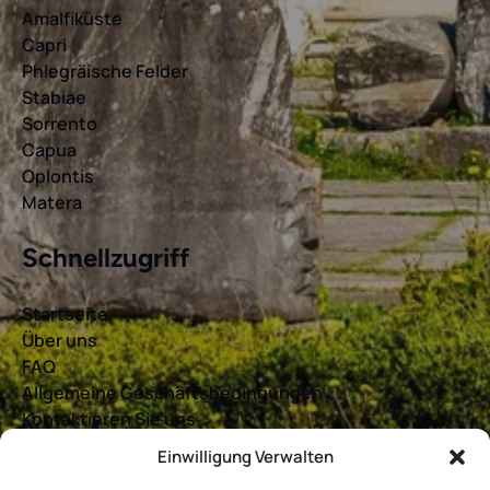
Amalfiküste
Capri
Phlegräische Felder
Stabiae
Sorrento
Capua
Oplontis
Matera
Schnellzugriff
Startseite
Über uns
FAQ
Allgemeine Geschäftsbedingungen
Kontaktieren Sie uns
Einwilligung Verwalten
B
BUCHEN SIE JETZT