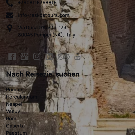
+3908118368816
info@askostours.com
Via Duca D’Aosta, 133
80045 Pompei (NA), Italy
Nach Reiseziel suchen
Pompeji
Herculaneum
Neapel
Vesuv
Rom
Caserta
Paestum