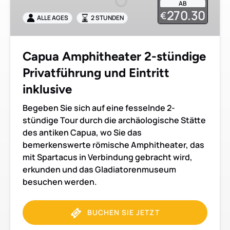
AB
Privatführung
270.30
€
ALLE AGES
2 STUNDEN
und
Eintritt
inklusive
Capua Amphitheater 2-stündige
Privatführung und Eintritt
inklusive
Begeben Sie sich auf eine fesselnde 2-
stündige Tour durch die archäologische Stätte
des antiken Capua, wo Sie das
bemerkenswerte römische Amphitheater, das
mit Spartacus in Verbindung gebracht wird,
erkunden und das Gladiatorenmuseum
besuchen werden.
BUCHEN SIE JETZT