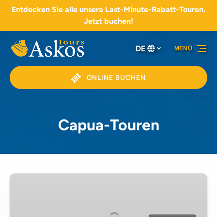
Entdecken Sie alle unsere Last-Minute-Rabatt-Touren.
Zur Primärnavigation springen
Zum Inhalt springen
Zur Fußzeile springen
Jetzt buchen!
DE
MENÜ
Wählen
Sie
Ihre
ONLINE BUCHEN
Sprache
Capua-Touren
Capua
Amphitheater
2-
stündige