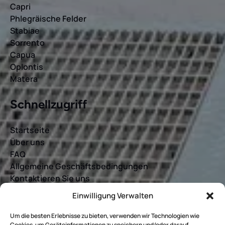
Capri
Phlegräische Felder
Stabiae
Sorrento
Capua
Oplontis
Matera
Schnellzugriff
Startseite
Über uns
FAQ
Allgemeine Geschäftsbedingungen
Kontaktieren Sie uns
Einwilligung Verwalten
B
BUCHEN SIE JETZT
Um die besten Erlebnisse zu bieten, verwenden wir Technologien wie
U
Cookies, um Geräteinformationen zu speichern und/oder darauf