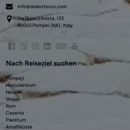
info@askostours.com
Via Duca D’Aosta, 133
80045 Pompei (NA), Italy
Nach Reiseziel suchen
Pompeji
Herculaneum
Neapel
Vesuv
Rom
Caserta
Paestum
Amalfiküste