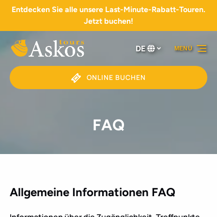
Entdecken Sie alle unsere Last-Minute-Rabatt-Touren.
Zur Primärnavigation springen
Zum Inhalt springen
Zur Fußzeile springen
Jetzt buchen!
DE
MENÜ
Wählen
Sie
Ihre
ONLINE BUCHEN
Sprache
FAQ
Allgemeine Informationen FAQ