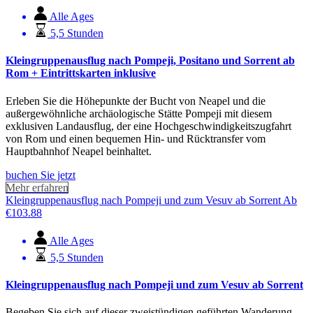
Alle Ages
5,5 Stunden
Kleingruppenausflug nach Pompeji, Positano und Sorrent ab
Rom + Eintrittskarten inklusive
Erleben Sie die Höhepunkte der Bucht von Neapel und die
außergewöhnliche archäologische Stätte Pompeji mit diesem
exklusiven Landausflug, der eine Hochgeschwindigkeitszugfahrt
von Rom und einen bequemen Hin- und Rücktransfer vom
Hauptbahnhof Neapel beinhaltet.
buchen Sie jetzt
Mehr erfahren
Kleingruppenausflug nach Pompeji und zum Vesuv ab Sorrent
Ab
€
103.88
Alle Ages
5,5 Stunden
Kleingruppenausflug nach Pompeji und zum Vesuv ab Sorrent
Begeben Sie sich auf dieser zweistündigen geführten Wanderung