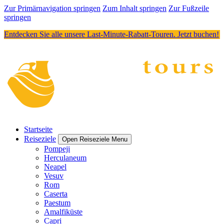
Zur Primärnavigation springen
Zum Inhalt springen
Zur Fußzeile
springen
Entdecken Sie alle unsere Last-Minute-Rabatt-Touren. Jetzt buchen!
Startseite
Reiseziele
Open Reiseziele Menu
Pompeji
Herculaneum
Neapel
Vesuv
Rom
Caserta
Paestum
Amalfiküste
Capri