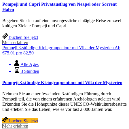
Pompeji und Capri Privatausflug von Neapel oder Sorrent
Hafen
Begeben Sie sich auf eine unvergessliche eintägige Reise zu zwei
kultigen Zielen: Pompeji und Capri.
buchen Sie jetzt
Mehr erfahren
Pompeji 3-stündige Kleingruppentour mit Villa der Mysterien
Ab
€
75.01
pro 82,50
Alle Ages
3 Stunden
Pompeji 3-stündige Kleingruppentour mit Villa der Mysterien
Nehmen Sie an einer fesselnden 3-stündigen Führung durch
Pompeji teil, die von einem erfahrenen Archäologen geleitet wird.
Erkunden Sie die Höhepunkte dieser UNESCO-Weltkulturerbestätte
und erleben Sie das Leben, wie es vor fast 2.000 Jahren war.
buchen Sie jetzt
Mehr erfahren