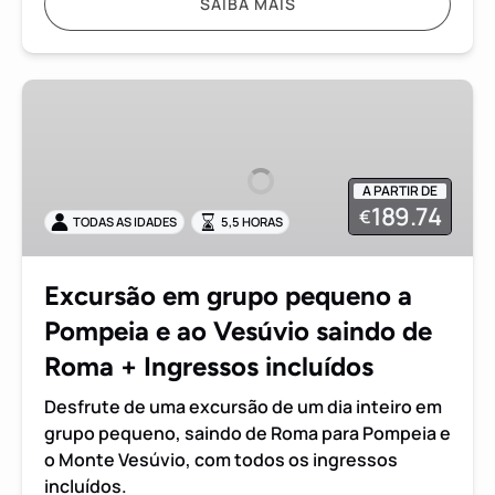
SAIBA MAIS
Excursão
em
grupo
pequeno
A PARTIR DE
a
189.74
€
TODAS AS IDADES
5,5 HORAS
Pompeia
e
ao
Excursão em grupo pequeno a
Vesúvio
Pompeia e ao Vesúvio saindo de
saindo
de
Roma + Ingressos incluídos
Roma
Desfrute de uma excursão de um dia inteiro em
+
grupo pequeno, saindo de Roma para Pompeia e
Ingressos
o Monte Vesúvio, com todos os ingressos
incluídos
incluídos.