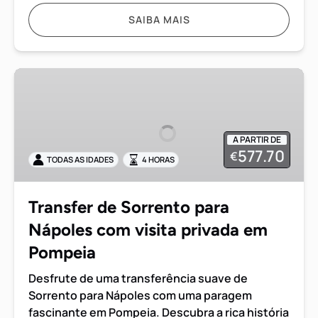
SAIBA MAIS
Transfer
de
Sorrento
para
A PARTIR DE
Nápoles
577.70
€
TODAS AS IDADES
4 HORAS
com
visita
privada
Transfer de Sorrento para
em
Nápoles com visita privada em
Pompeia
Pompeia
Desfrute de uma transferência suave de
Sorrento para Nápoles com uma paragem
fascinante em Pompeia. Descubra a rica história