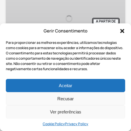
para
crianças
Visita
A PARTIR DE
privada
280.90
€
TODAS AS IDADES
2 HORAS
com
Gerir Consentimento
entrada
Para proporcionar as melhores experiências, utilizamos tecnologias
incluída
Pompeia para crianças Visita
como cookies para armazenar e/ou aceder a informações do dispositivo.
O consentimento para estas tecnologias permitirá processar dados
privada com entrada incluída
como o comportamento de navegação ou identificadores únicos neste
site. Não consentir ou retirar o consentimento pode afetar
Pompeia para Crianças é uma excursão familiar
negativamente certas funcionalidades e recursos.
concebida para cativar tanto as crianças como
os pais. Este itinerário especial na antiga cidade
Aceitar
romana oferece aos jovens exploradores a
oportunidade de descobrir segredos como
Recusar
verdadeiros arqueólogos. Aqui, a aventura da
história!
Ver preferências
Cookie Policy
Privacy Policy
LIGUE PARA RESERVAR