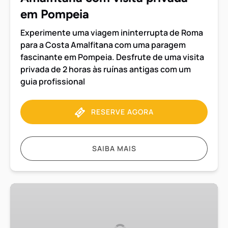
em
em Pompeia
Pompeia
Experimente uma viagem ininterrupta de Roma
para a Costa Amalfitana com uma paragem
fascinante em Pompeia. Desfrute de uma visita
privada de 2 horas às ruínas antigas com um
guia profissional
RESERVE AGORA
SAIBA MAIS
Transfer
de
Nápoles
para