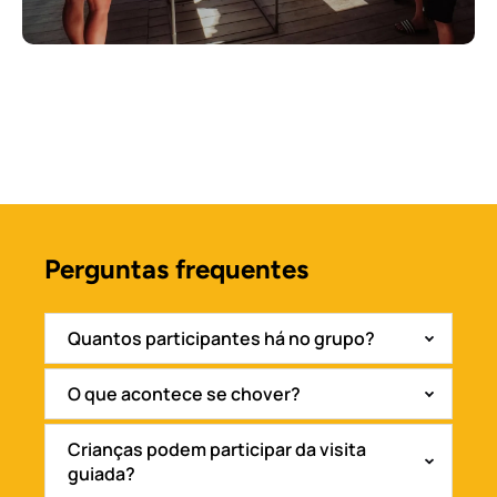
Perguntas frequentes
(opens
in
new
Quantos participantes há no grupo?
window)
O que acontece se chover?
Crianças podem participar da visita
guiada?