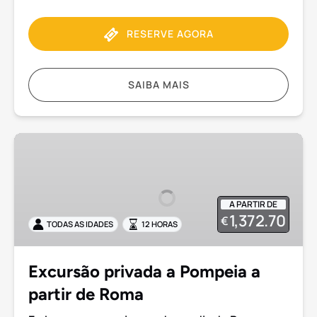
RESERVE AGORA
SAIBA MAIS
Excursão
privada
a
Pompeia
A PARTIR DE
a
1,372.70
€
TODAS AS IDADES
12 HORAS
partir
de
Roma
Excursão privada a Pompeia a
partir de Roma