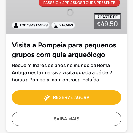
Pompeia
PASSEIO + APP ASKOS TOURS PRESENTE
para
pequenos
A PARTIR DE
grupos
49.50
€
TODAS AS IDADES
2 HORAS
com
guia
arqueólogo
Visita a Pompeia para pequenos
grupos com guia arqueólogo
Recue milhares de anos no mundo da Roma
Antiga nesta imersiva visita guiada a pé de 2
horas a Pompeia, com entrada incluída.
RESERVE AGORA
SAIBA MAIS