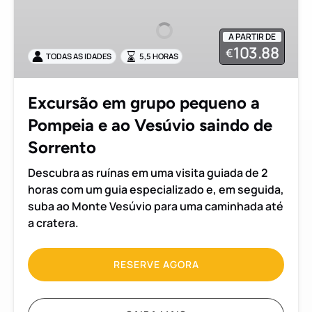
grupo
pequeno
A PARTIR DE
a
103.88
€
TODAS AS IDADES
5,5 HORAS
Pompeia
e
ao
Excursão em grupo pequeno a
Vesúvio
Pompeia e ao Vesúvio saindo de
saindo
de
Sorrento
Sorrento
Descubra as ruínas em uma visita guiada de 2
horas com um guia especializado e, em seguida,
suba ao Monte Vesúvio para uma caminhada até
a cratera.
RESERVE AGORA