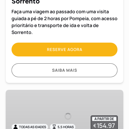
Sorrento
Sorrento
Faça uma viagem ao passado com uma visita
guiada a pé de 2 horas por Pompeia, com acesso
prioritário e transporte de ida e volta de
Sorrento.
RESERVE AGORA
SAIBA MAIS
Excursão
de
meio
dia
A PARTIR DE
em
154.97
€
TODAS AS IDADES
5,5 HORAS
grupo