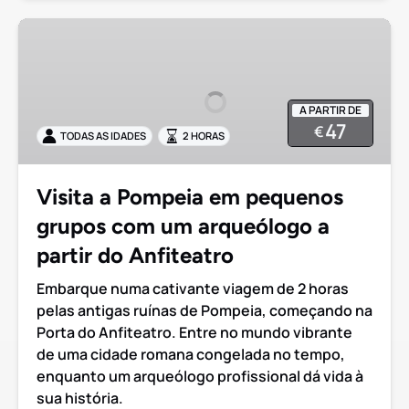
Visita
a
Pompeia
em
A PARTIR DE
pequenos
47
€
TODAS AS IDADES
2 HORAS
grupos
com
um
Visita a Pompeia em pequenos
arqueólogo
grupos com um arqueólogo a
a
partir
partir do Anfiteatro
do
Embarque numa cativante viagem de 2 horas
Anfiteatro
pelas antigas ruínas de Pompeia, começando na
Porta do Anfiteatro. Entre no mundo vibrante
de uma cidade romana congelada no tempo,
enquanto um arqueólogo profissional dá vida à
sua história.