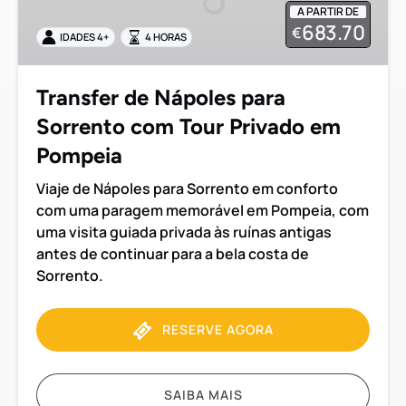
A PARTIR DE
Sorrento
683.70
€
IDADES 4+
4 HORAS
com
Tour
Privado
Transfer de Nápoles para
em
Sorrento com Tour Privado em
Pompeia
Pompeia
Viaje de Nápoles para Sorrento em conforto
com uma paragem memorável em Pompeia, com
uma visita guiada privada às ruínas antigas
antes de continuar para a bela costa de
Sorrento.
RESERVE AGORA
SAIBA MAIS