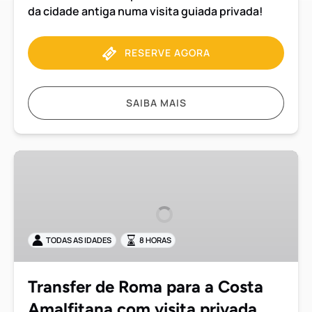
da cidade antiga numa visita guiada privada!
RESERVE AGORA
SAIBA MAIS
Transfer
de
Roma
para
a
TODAS AS IDADES
8 HORAS
Costa
Amalfitana
com
Transfer de Roma para a Costa
visita
Amalfitana com visita privada
privada