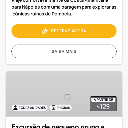
Viaje confortavelmente da Costa Amalfitana
para Nápoles com uma paragem para explorar as
icónicas ruínas de Pompeia.
RESERVE AGORA
SAIBA MAIS
Excursão
de
pequeno
grupo
A PARTIR DE
a
129
€
TODAS AS IDADES
7 HORAS
Pompeia,
Positano
e
Excursão de pequeno grupo a