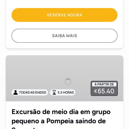
RESERVE AGORA
SAIBA MAIS
Excursão
de
meio
dia
A PARTIR DE
em
65.40
€
TODAS AS IDADES
5,5 HORAS
grupo
pequeno
a
Excursão de meio dia em grupo
Pompeia
pequeno a Pompeia saindo de
saindo
de