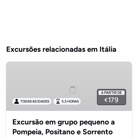
Excursões relacionadas em Itália
Excursão
em
grupo
pequeno
A PARTIR DE
a
179
€
TODAS AS IDADES
5,5 HORAS
Pompeia,
Positano
e
Excursão em grupo pequeno a
Sorrento
Pompeia, Positano e Sorrento
saindo