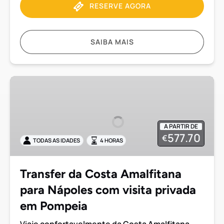
RESERVE AGORA
SAIBA MAIS
Transfer
da
Costa
Amalfitana
A PARTIR DE
para
577.70
€
TODAS AS IDADES
4 HORAS
Nápoles
com
visita
Transfer da Costa Amalfitana
privada
para Nápoles com visita privada
em
Pompeia
em Pompeia