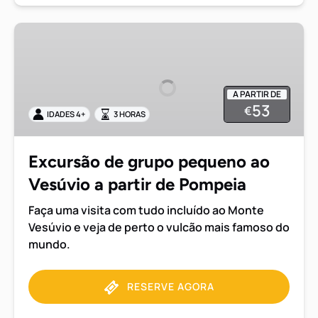
Excursão
de
grupo
pequeno
A PARTIR DE
ao
53
€
IDADES 4+
3 HORAS
Vesúvio
a
partir
Excursão de grupo pequeno ao
de
Vesúvio a partir de Pompeia
Pompeia
Faça uma visita com tudo incluído ao Monte
Vesúvio e veja de perto o vulcão mais famoso do
mundo.
RESERVE AGORA