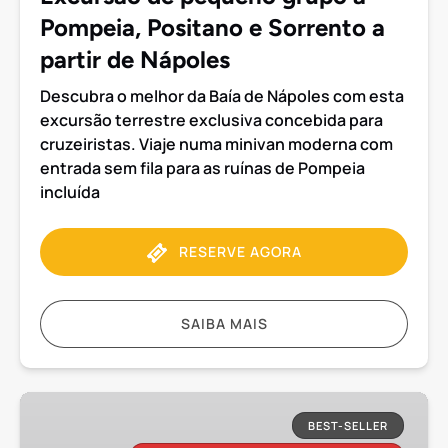
Sorrento
Pompeia, Positano e Sorrento a
a
partir
partir de Nápoles
de
Descubra o melhor da Baía de Nápoles com esta
Nápoles
excursão terrestre exclusiva concebida para
cruzeiristas. Viaje numa minivan moderna com
entrada sem fila para as ruínas de Pompeia
incluída
RESERVE AGORA
SAIBA MAIS
Visita
a
BEST-SELLER