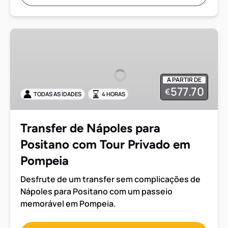
Transfer
de
Nápoles
para
A PARTIR DE
Positano
577.70
€
TODAS AS IDADES
4 HORAS
com
Tour
Privado
Transfer de Nápoles para
em
Positano com Tour Privado em
Pompeia
Pompeia
Desfrute de um transfer sem complicações de
Nápoles para Positano com um passeio
memorável em Pompeia.