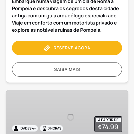
Embarque numa viagem de um dia de Roma a
Pompeia e descubra os segredos desta cidade
antiga com um guia arqueólogo especializado.
Viaje em conforto com um motorista privado e
explore as notáveis ruínas de Pompeia.
RESERVE AGORA
SAIBA MAIS
Pompeia
excursão
de
meio
A PARTIR DE
dia
74.99
€
IDADES 4+
3 HORAS
para