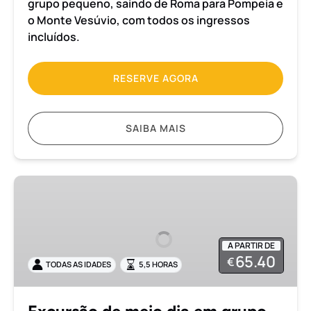
grupo pequeno, saindo de Roma para Pompeia e
Ingressos
o Monte Vesúvio, com todos os ingressos
incluídos
incluídos.
RESERVE AGORA
SAIBA MAIS
Excursão
de
meio
dia
A PARTIR DE
em
65.40
€
TODAS AS IDADES
5,5 HORAS
grupo
pequeno
a