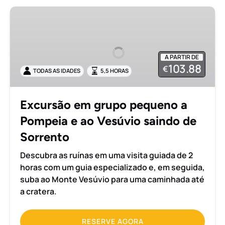
Excursão
em
grupo
pequeno
A PARTIR DE
a
103.88
€
TODAS AS IDADES
5,5 HORAS
Pompeia
e
ao
Excursão em grupo pequeno a
Vesúvio
Pompeia e ao Vesúvio saindo de
saindo
de
Sorrento
Sorrento
Descubra as ruínas em uma visita guiada de 2
horas com um guia especializado e, em seguida,
suba ao Monte Vesúvio para uma caminhada até
a cratera.
RESERVE AGORA