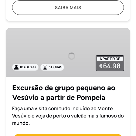
SAIBA MAIS
Excursão
de
grupo
pequeno
A PARTIR DE
ao
64.98
€
IDADES 4+
3 HORAS
Vesúvio
a
partir
Excursão de grupo pequeno ao
de
Vesúvio a partir de Pompeia
Pompeia
Faça uma visita com tudo incluído ao Monte
Vesúvio e veja de perto o vulcão mais famoso do
mundo.