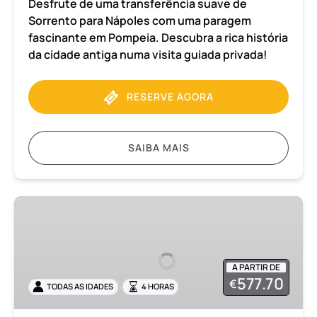
Desfrute de uma transferência suave de
Sorrento para Nápoles com uma paragem
fascinante em Pompeia. Descubra a rica história
da cidade antiga numa visita guiada privada!
RESERVE AGORA
SAIBA MAIS
Transfer
de
Sorrento
para
A PARTIR DE
Nápoles
577.70
€
TODAS AS IDADES
4 HORAS
com
visita