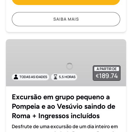
SAIBA MAIS
Excursão
em
grupo
pequeno
A PARTIR DE
a
189.74
€
TODAS AS IDADES
5,5 HORAS
Pompeia
e
ao
Excursão em grupo pequeno a
Vesúvio
Pompeia e ao Vesúvio saindo de
saindo
de
Roma + Ingressos incluídos
Roma
Desfrute de uma excursão de um dia inteiro em
+