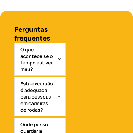
Perguntas
frequentes
O que
acontece se o
tempo estiver
mau?
Esta excursão
é adequada
para pessoas
em cadeiras
de rodas?
Onde posso
guardar a