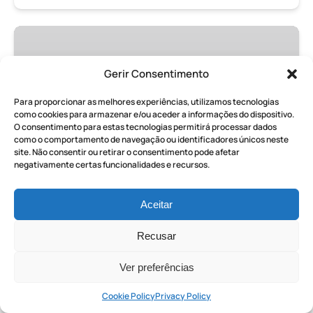
Transfer
da
Costa
Gerir Consentimento
Amalfitana
A PARTIR DE
para
Para proporcionar as melhores experiências, utilizamos tecnologias
577.70
€
como cookies para armazenar e/ou aceder a informações do dispositivo.
TODAS AS IDADES
4 HORAS
Nápoles
O consentimento para estas tecnologias permitirá processar dados
com
como o comportamento de navegação ou identificadores únicos neste
visita
site. Não consentir ou retirar o consentimento pode afetar
Transfer da Costa Amalfitana
negativamente certas funcionalidades e recursos.
privada
para Nápoles com visita privada
em
Pompeia
em Pompeia
Aceitar
Viaje confortavelmente da Costa Amalfitana
Recusar
para Nápoles com uma paragem para explorar as
icónicas ruínas de Pompeia.
Ver preferências
Cookie Policy
Privacy Policy
RESERVE AGORA