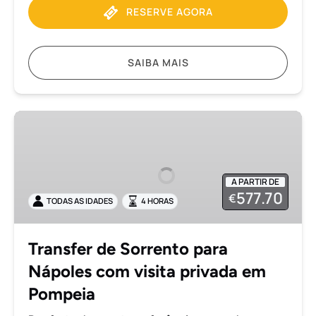
RESERVE AGORA
SAIBA MAIS
Transfer
de
Sorrento
para
A PARTIR DE
Nápoles
577.70
€
TODAS AS IDADES
4 HORAS
com
visita
privada
Transfer de Sorrento para
em
Nápoles com visita privada em
Pompeia
Pompeia