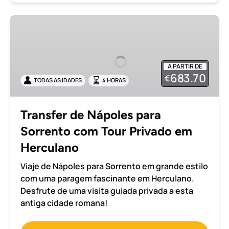
Transfer
de
Nápoles
para
A PARTIR DE
Sorrento
683.70
€
TODAS AS IDADES
4 HORAS
com
Tour
Privado
Transfer de Nápoles para
em
Sorrento com Tour Privado em
Herculano
Herculano
Viaje de Nápoles para Sorrento em grande estilo
com uma paragem fascinante em Herculano.
Desfrute de uma visita guiada privada a esta
antiga cidade romana!