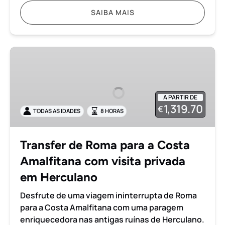
SAIBA MAIS
Transfer
de
Roma
para
A PARTIR DE
a
1,319.70
€
TODAS AS IDADES
8 HORAS
Costa
Amalfitana
com
Transfer de Roma para a Costa
visita
Amalfitana com visita privada
privada
em
em Herculano
Herculano
Desfrute de uma viagem ininterrupta de Roma
para a Costa Amalfitana com uma paragem
enriquecedora nas antigas ruínas de Herculano.