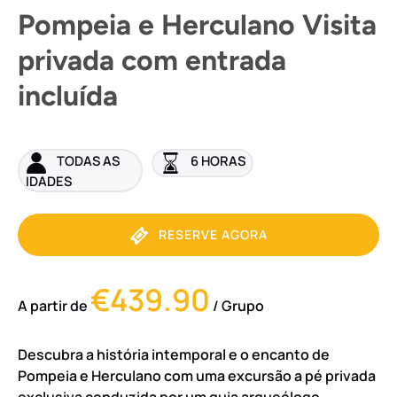
Pompeia e Herculano Visita
privada com entrada
incluída
TODAS AS
6 HORAS
IDADES
RESERVE AGORA
€439.90
A partir de
/ Grupo
Descubra a história intemporal e o encanto de
Pompeia e Herculano com uma excursão a pé privada
exclusiva conduzida por um guia arqueólogo