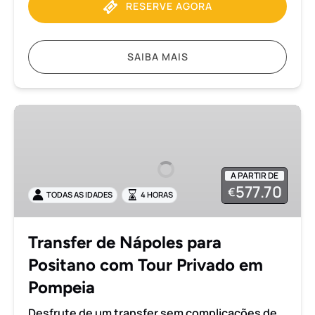
RESERVE AGORA
SAIBA MAIS
Transfer
de
Nápoles
para
A PARTIR DE
Positano
577.70
€
TODAS AS IDADES
4 HORAS
com
Tour
Privado
Transfer de Nápoles para
em
Positano com Tour Privado em
Pompeia
Pompeia
Desfrute de um transfer sem complicações de