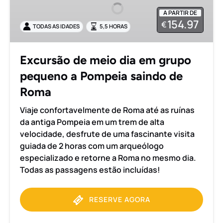
dia
A PARTIR DE
em
154.97
€
TODAS AS IDADES
5,5 HORAS
grupo
pequeno
a
Excursão de meio dia em grupo
Pompeia
pequeno a Pompeia saindo de
saindo
de
Roma
Roma
Viaje confortavelmente de Roma até as ruínas
da antiga Pompeia em um trem de alta
velocidade, desfrute de uma fascinante visita
guiada de 2 horas com um arqueólogo
especializado e retorne a Roma no mesmo dia.
Todas as passagens estão incluídas!
RESERVE AGORA