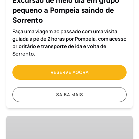
Excursão de meio dia em grupo
Pompeia
pequeno a Pompeia saindo de
saindo
de
Sorrento
Sorrento
Faça uma viagem ao passado com uma visita
guiada a pé de 2 horas por Pompeia, com acesso
prioritário e transporte de ida e volta de
Sorrento.
RESERVE AGORA
SAIBA MAIS
Excursão
de
meio