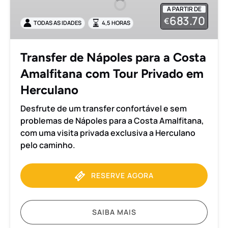
para
A PARTIR DE
a
683.70
€
TODAS AS IDADES
4,5 HORAS
Costa
Amalfitana
com
Transfer de Nápoles para a Costa
Tour
Amalfitana com Tour Privado em
Privado
em
Herculano
Herculano
Desfrute de um transfer confortável e sem
problemas de Nápoles para a Costa Amalfitana,
com uma visita privada exclusiva a Herculano
pelo caminho.
RESERVE AGORA
SAIBA MAIS