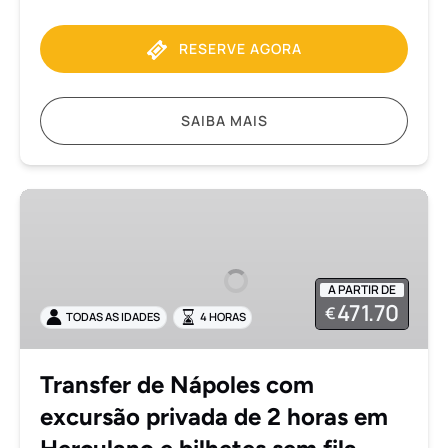
RESERVE AGORA
SAIBA MAIS
Transfer
de
Nápoles
com
A PARTIR DE
excursão
471.70
€
TODAS AS IDADES
4 HORAS
privada
de
2
Transfer de Nápoles com
horas
excursão privada de 2 horas em
em
Herculano