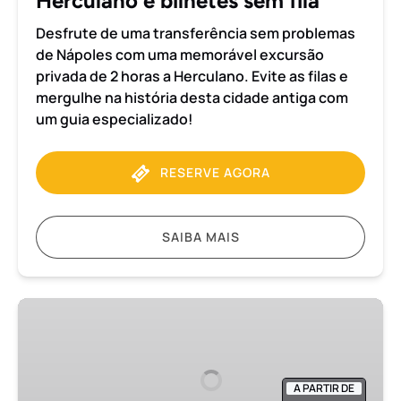
Herculano e bilhetes sem fila
e
Desfrute de uma transferência sem problemas
bilhetes
de Nápoles com uma memorável excursão
sem
privada de 2 horas a Herculano. Evite as filas e
fila
mergulhe na história desta cidade antiga com
um guia especializado!
RESERVE AGORA
SAIBA MAIS
Transfer
de
Nápoles
para
A PARTIR DE
Sorrento