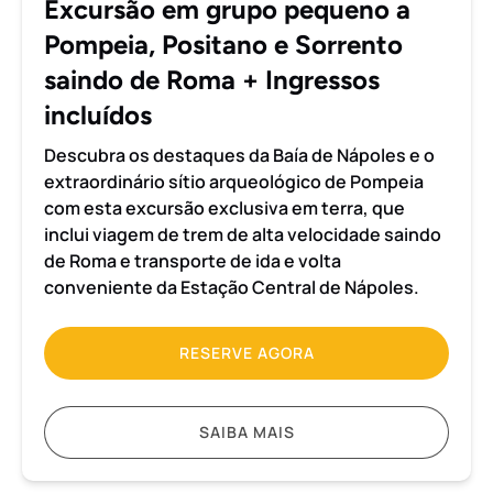
Excursão em grupo pequeno a
Sorrento
Pompeia, Positano e Sorrento
saindo
de
saindo de Roma + Ingressos
Roma
incluídos
+
Ingressos
Descubra os destaques da Baía de Nápoles e o
incluídos
extraordinário sítio arqueológico de Pompeia
com esta excursão exclusiva em terra, que
inclui viagem de trem de alta velocidade saindo
de Roma e transporte de ida e volta
conveniente da Estação Central de Nápoles.
RESERVE AGORA
SAIBA MAIS