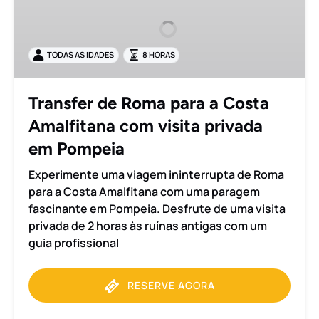
Roma
para
a
TODAS AS IDADES
8 HORAS
Costa
Amalfitana
com
Transfer de Roma para a Costa
visita
Amalfitana com visita privada
privada
em
em Pompeia
Pompeia
Experimente uma viagem ininterrupta de Roma
para a Costa Amalfitana com uma paragem
fascinante em Pompeia. Desfrute de uma visita
privada de 2 horas às ruínas antigas com um
guia profissional
RESERVE AGORA