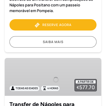
Nápoles para Positano com um passeio
memorável em Pompeia.
RESERVE AGORA
SAIBA MAIS
Transfer
de
Nápoles
para
A PARTIR DE
Positano
577.70
€
TODAS AS IDADES
4 HORAS
com
Tour
Privado
Transfer de Nápoles para