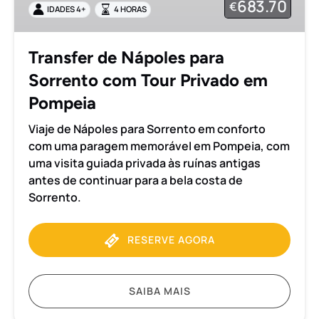
683.70
€
IDADES 4+
4 HORAS
com
Tour
Privado
Transfer de Nápoles para
em
Sorrento com Tour Privado em
Pompeia
Pompeia
Viaje de Nápoles para Sorrento em conforto
com uma paragem memorável em Pompeia, com
uma visita guiada privada às ruínas antigas
antes de continuar para a bela costa de
Sorrento.
RESERVE AGORA
SAIBA MAIS