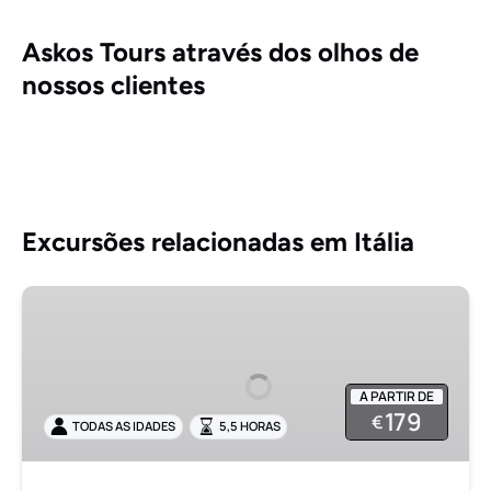
Askos Tours através dos olhos de
nossos clientes
Excursões relacionadas em Itália
Excursão
em
grupo
pequeno
A PARTIR DE
a
179
€
TODAS AS IDADES
5,5 HORAS
Pompeia,
Positano
e