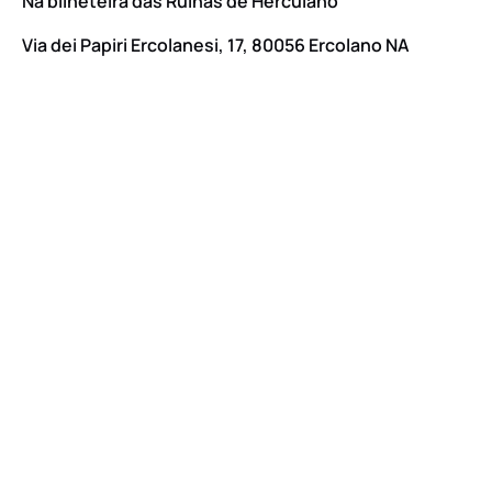
Na bilheteira das Ruínas de Herculano
Via dei Papiri Ercolanesi, 17, 80056 Ercolano NA
Google
Map