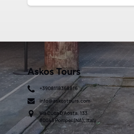
Askos Tours
+3908118368816
info@askostours.com
Via Duca D’Aosta, 133
80045 Pompei (NA), Italy