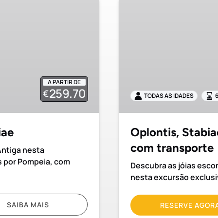
Oplontis,
Stabiae
e
Boscoreale
Visita
privada
com
A PARTIR DE
transporte
259.70
€
TODAS AS IDADES
iae
Oplontis, Stabia
com transporte
Antiga nesta
s por Pompeia, com
Descubra as jóias esco
nesta excursão exclusiv
SAIBA MAIS
RESERVE AGOR