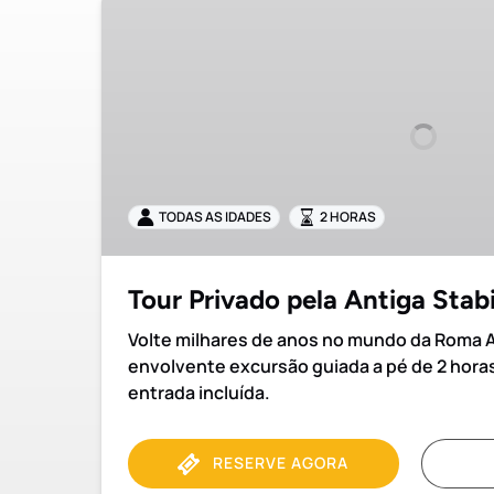
Tour
Privado
pela
Antiga
Stabiae
TODAS AS IDADES
2 HORAS
Tour Privado pela Antiga Stab
Volte milhares de anos no mundo da Roma 
envolvente excursão guiada a pé de 2 hora
entrada incluída.
RESERVE AGORA