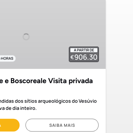
A PARTIR DE
906.30
€
6 HORAS
e e Boscoreale Visita privada
ndidas dos sítios arqueológicos do Vesúvio
a de dia inteiro.
A
SAIBA MAIS