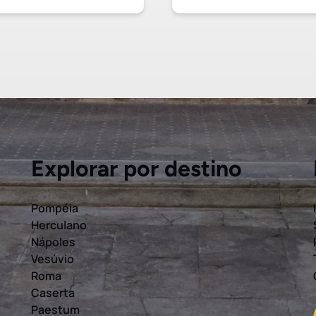
Explorar por destino
Pompéia
Herculano
Nápoles
Vesúvio
Roma
Caserta
Paestum