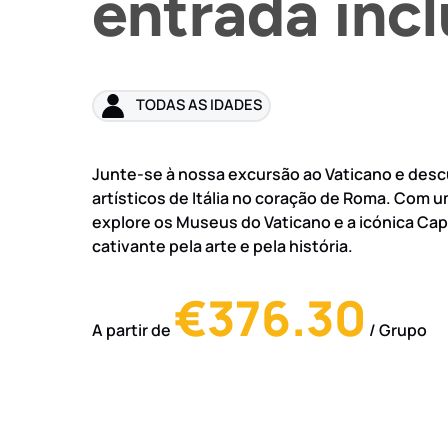
entrada incl
TODAS AS IDADES
Junte-se à nossa excursão ao Vaticano e desc
artísticos de Itália no coração de Roma. Com 
explore os Museus do Vaticano e a icónica Ca
cativante pela arte e pela história.
€376.30
A partir de
/ Grupo