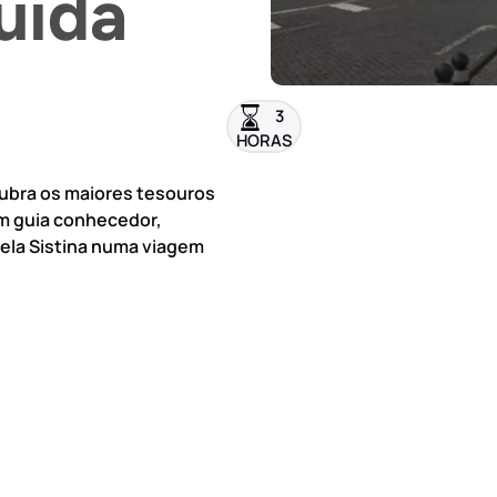
uída
3
HORAS
ubra os maiores tesouros
um guia conhecedor,
pela Sistina numa viagem