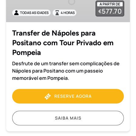
A PARTIR DE
Positano
577.70
€
TODAS AS IDADES
4 HORAS
com
Tour
Privado
Transfer de Nápoles para
em
Positano com Tour Privado em
Pompeia
Pompeia
Desfrute de um transfer sem complicações de
Nápoles para Positano com um passeio
memorável em Pompeia.
RESERVE AGORA
SAIBA MAIS