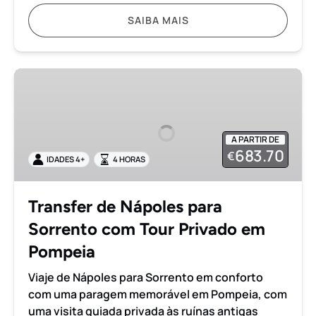
SAIBA MAIS
Transfer
de
Nápoles
para
A PARTIR DE
Sorrento
683.70
€
IDADES 4+
4 HORAS
com
Tour
Privado
Transfer de Nápoles para
em
Sorrento com Tour Privado em
Pompeia
Pompeia
Viaje de Nápoles para Sorrento em conforto
com uma paragem memorável em Pompeia, com
uma visita guiada privada às ruínas antigas