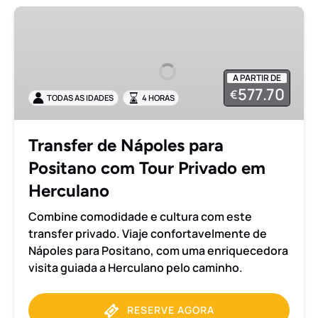
Transfer
de
Nápoles
para
A PARTIR DE
Positano
577.70
€
TODAS AS IDADES
4 HORAS
com
Tour
Privado
Transfer de Nápoles para
em
Positano com Tour Privado em
Herculano
Herculano
Combine comodidade e cultura com este
transfer privado. Viaje confortavelmente de
Nápoles para Positano, com uma enriquecedora
visita guiada a Herculano pelo caminho.
RESERVE AGORA