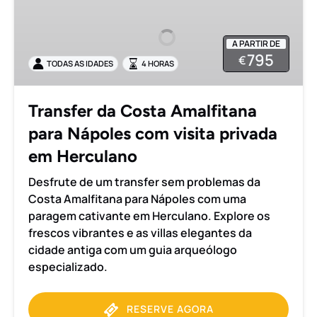
Costa
Amalfitana
A PARTIR DE
para
795
€
TODAS AS IDADES
4 HORAS
Nápoles
com
visita
Transfer da Costa Amalfitana
privada
para Nápoles com visita privada
em
Herculano
em Herculano
Desfrute de um transfer sem problemas da
Costa Amalfitana para Nápoles com uma
paragem cativante em Herculano. Explore os
frescos vibrantes e as villas elegantes da
cidade antiga com um guia arqueólogo
especializado.
RESERVE AGORA