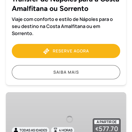
Sorrento
Amalfitana ou Sorrento
Viaje com conforto e estilo de Nápoles para o
seu destino na Costa Amalfitana ou em
Sorrento.
RESERVE AGORA
SAIBA MAIS
Transfer
da
Costa
Amalfitana
A PARTIR DE
para
577.70
€
TODAS AS IDADES
4 HORAS
Nápoles