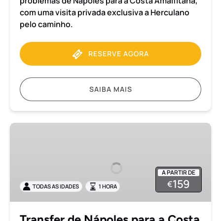
problemas de Nápoles para a Costa Amalfitana,
com uma visita privada exclusiva a Herculano
pelo caminho.
RESERVE AGORA
SAIBA MAIS
Transfer
de
Nápoles
para
A PARTIR DE
a
159
€
TODAS AS IDADES
1 HORA
Costa
Amalfitana
ou
Transfer de Nápoles para a Costa