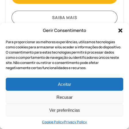
SAIBA MAIS
Gerir Consentimento
Transfer
Para proporcionar as melhores experiências, utilizamos tecnologias
de
como cookies para armazenar e/ou aceder a informações do dispositivo.
O consentimento para estas tecnologias permitirá processar dados
carro
como o comportamento de navegação ou identificadores únicos neste
particular
site. Não consentir ou retirar o consentimento pode afetar
A PARTIR DE
de
negativamente certas funcionalidades e recursos.
650.00
€
TODAS AS IDADES
2,5 HORAS
Roma
para
Aceitar
Nápoles
Transfer de carro particular de
Recusar
Roma para Nápoles
Ver preferências
Desfrute de um transfer privado confortável e
sem complicações entre Roma e Nápoles com
Cookie Policy
Privacy Policy
um motorista profissional.