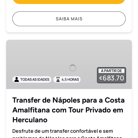
SAIBA MAIS
Transfer
de
Nápoles
para
A PARTIR DE
a
683.70
€
TODAS AS IDADES
4,5 HORAS
Costa
Amalfitana
com
Transfer de Nápoles para a Costa
Tour
Amalfitana com Tour Privado em
Privado
em
Herculano
Herculano
Desfrute de um transfer confortável e sem