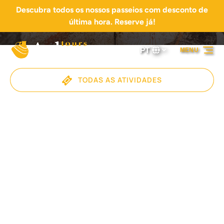
Descubra todos os nossos passeios com desconto de
Passar para a navegação primária
Passar para o conteúdo
Passar para o rodapé
última hora. Reserve já!
PT
MENU
Selecione
o
seu
TODAS AS ATIVIDADES
idioma