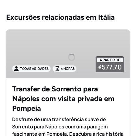
Excursões relacionadas em Itália
Transfer
de
Sorrento
para
A PARTIR DE
Nápoles
577.70
€
TODAS AS IDADES
4 HORAS
com
visita
privada
Transfer de Sorrento para
em
Nápoles com visita privada em
Pompeia
Pompeia
Desfrute de uma transferência suave de
Sorrento para Nápoles com uma paragem
fascinante em Pompeia. Descubra a rica história