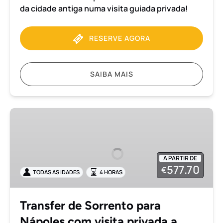
da cidade antiga numa visita guiada privada!
RESERVE AGORA
SAIBA MAIS
Transfer
de
Sorrento
para
A PARTIR DE
Nápoles
577.70
€
TODAS AS IDADES
4 HORAS
com
visita
privada
Transfer de Sorrento para
a
Nápoles com visita privada a
Herculano