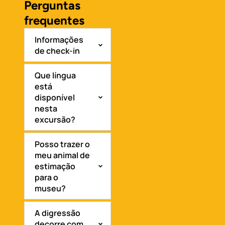
Perguntas
frequentes
Informações
de check-in
Que língua
está
disponível
nesta
excursão?
Posso trazer o
meu animal de
estimação
para o
museu?
A digressão
decorre com