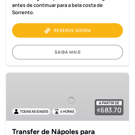
antes de continuar para a bela costa de
Sorrento.
RESERVE AGORA
SAIBA MAIS
Transfer
de
Nápoles
para
A PARTIR DE
Sorrento
683.70
€
TODAS AS IDADES
4 HORAS
com
Tour
Privado
Transfer de Nápoles para
em