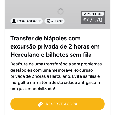
Nápoles
com
A PARTIR DE
excursão
471.70
€
TODAS AS IDADES
4 HORAS
privada
de
2
Transfer de Nápoles com
horas
excursão privada de 2 horas em
em
Herculano
Herculano e bilhetes sem fila
e
Desfrute de uma transferência sem problemas
bilhetes
de Nápoles com uma memorável excursão
sem
privada de 2 horas a Herculano. Evite as filas e
fila
mergulhe na história desta cidade antiga com
um guia especializado!
RESERVE AGORA