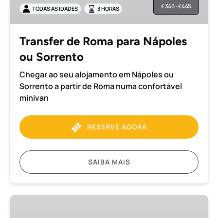
345 -
445
€
€
TODAS AS IDADES
3 HORAS
ou
Sorrento
Transfer de Roma para Nápoles
ou Sorrento
Chegar ao seu alojamento em Nápoles ou
Sorrento a partir de Roma numa confortável
minivan
RESERVE AGORA
SAIBA MAIS
Transfer
de