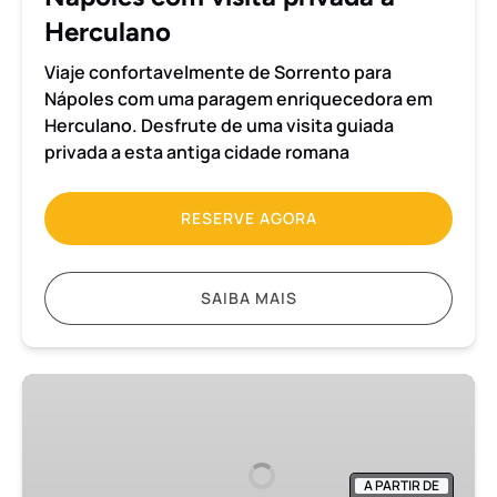
Herculano
Viaje confortavelmente de Sorrento para
Nápoles com uma paragem enriquecedora em
Herculano. Desfrute de uma visita guiada
privada a esta antiga cidade romana
RESERVE AGORA
SAIBA MAIS
Transfer
de
Roma
para
A PARTIR DE
Nápoles