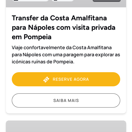
com
visita
Transfer da Costa Amalfitana
privada
para Nápoles com visita privada
em
Pompeia
em Pompeia
Viaje confortavelmente da Costa Amalfitana
para Nápoles com uma paragem para explorar as
icónicas ruínas de Pompeia.
RESERVE AGORA
SAIBA MAIS
Transfer
da