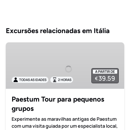
Excursões relacionadas em Itália
Paestum
Tour
para
pequenos
A PARTIR DE
grupos
39.59
€
TODAS AS IDADES
2 HORAS
Paestum Tour para pequenos
grupos
Experimente as maravilhas antigas de Paestum
com uma visita guiada por um especialista local,