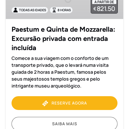
A PARTIR DE
Mozzarella:
821.50
€
TODAS AS IDADES
8 HORAS
Excursão
privada
com
Paestum e Quinta de Mozzarella:
entrada
Excursão privada com entrada
incluída
incluída
Comece a sua viagem com o conforto de um
transporte privado, que o levará numa visita
guiada de 2 horas a Paestum, famosa pelos
seus majestosos templos gregos e pelo
intrigante museu arqueológico.
RESERVE AGORA
SAIBA MAIS