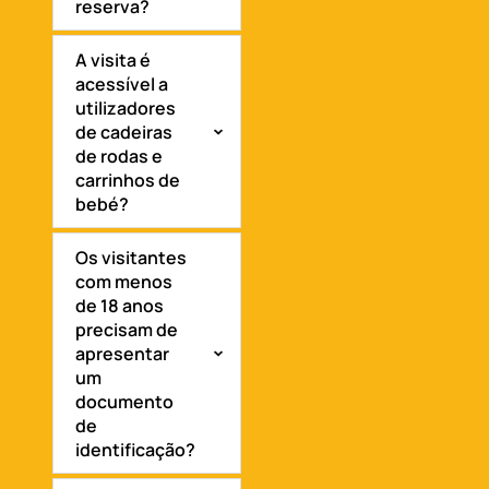
reserva?
A visita é
acessível a
utilizadores
de cadeiras
de rodas e
carrinhos de
bebé?
Os visitantes
com menos
de 18 anos
precisam de
apresentar
um
documento
de
identificação?