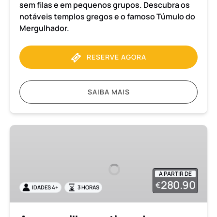
sem filas e em pequenos grupos. Descubra os
notáveis templos gregos e o famoso Túmulo do
Mergulhador.
RESERVE AGORA
SAIBA MAIS
As
maravilhas
antigas
de
A PARTIR DE
Paestum:
280.90
€
IDADES 4+
3 HORAS
Visita
guiada
privada