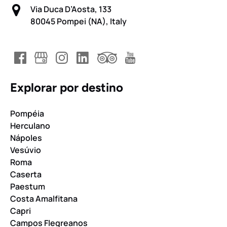
Via Duca D’Aosta, 133
80045 Pompei (NA), Italy
Explorar por destino
Pompéia
Herculano
Nápoles
Vesúvio
Roma
Caserta
Paestum
Costa Amalfitana
Capri
Campos Flegreanos