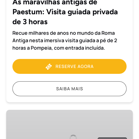
As maravilhas antigas de
de
Paestum: Visita guiada privada
3
horas
de 3 horas
Recue milhares de anos no mundo da Roma
Antiga nesta imersiva visita guiada a pé de 2
horas a Pompeia, com entrada incluída.
RESERVE AGORA
SAIBA MAIS
Paestum
e
Quinta
de