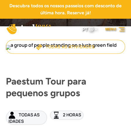
Descubra todos os nossos passeios com desconto de
Passar para a navegação primária
Passar para o conteúdo
Passar para o rodapé
última hora. Reserve já!
PT
MENU
Selecione
o
seu
TODAS AS ATIVIDADES
idioma
Paestum Tour para
pequenos grupos
TODAS AS
2 HORAS
IDADES