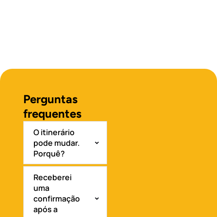
Perguntas
frequentes
O itinerário
pode mudar.
Porquê?
Receberei
uma
confirmação
após a