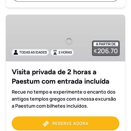
Visita
privada
de
2
A PARTIR DE
horas
206.70
€
TODAS AS IDADES
2 HORAS
a
Paestum
com
Visita privada de 2 horas a
entrada
Paestum com entrada incluída
incluída
Recue no tempo e experimente o encanto dos
antigos templos gregos com a nossa excursão
a Paestum com bilhetes incluídos.
RESERVE AGORA