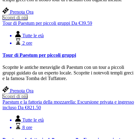
Prenota Ora
Scopri di più
Tour di Paestum per piccoli gruppi
Da
€
39.59
Tutte le età
2 ore
Tour di Paestum per piccoli gruppi
Scoprite le antiche meraviglie di Paestum con un tour a piccoli
gruppi guidato da un esperto locale. Scoprite i notevoli templi greci
e la famosa Tomba del Tuffatore.
Prenota Ora
Scopri di più
Paestum e la fattoria della mozzarella: Escursione privata e ingresso
incluso
Da
€
821.50
Tutte le età
8 ore