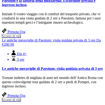
Paestum e la fattoria della mozzarella: Escursione privata e
ingresso incluso
Iniziate il vostro viaggio con il comfort del trasporto privato, che vi
condurrà in una visita guidata di 2 ore a Paestum, famosa per i suoi
maestosi templi greci e l’intrigante museo archeologico.
Prenota Ora
Scopri di più
Le antiche meraviglie di Paestum: visita guidata privata di 3 ore
Da
€
280.90
Età 4+
3 ore
Le antiche meraviglie di Paestum: visita guidata privata di 3 ore
Tornate indietro di migliaia di anni nel mondo dell’Antica Roma con
questo coinvolgente tour guidato di 2 ore a piedi di Pompei, con
ingresso incluso.
Prenota Ora
Scopri di più