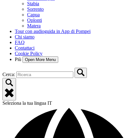
Stabia
Sorrento
Capua
Oplonti
Matera
Tour con audioguida in App di Pompei
Chi siamo
FAQ
Contattaci
Cookie Policy
Più
Open More Menu
Cerca:
Seleziona la tua lingua
IT