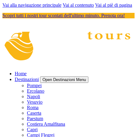
Vai alla navigazione principale
Vai al contenuto
Vai al piè di pagina
Scopri tutti i nostri tour scontati dell'ultimo minuto. Prenota ora!
Home
Destinazioni
Open Destinazioni Menu
Pompei
Ercolano
Napoli
Vesuvio
Roma
Caserta
Paestum
Costiera Amalfitana
Capri
Campi Flegrei