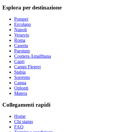
Esplora per destinazione
Pompei
Ercolano
Napoli
Vesuvio
Roma
Caserta
Paestum
Costiera Amalfitana
Capri
Campi Flegrei
Stabia
Sorrento
Capua
Oplonti
Matera
Collegamenti rapidi
Home
Chi siamo
FAQ