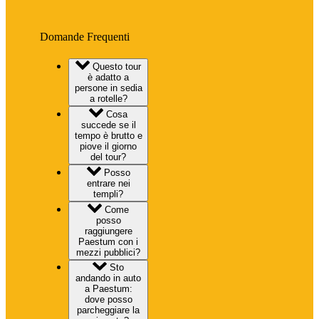
Domande Frequenti
Questo tour
è adatto a
persone in sedia
a rotelle?
Cosa
succede se il
tempo è brutto e
piove il giorno
del tour?
Posso
entrare nei
templi?
Come
posso
raggiungere
Paestum con i
mezzi pubblici?
Sto
andando in auto
a Paestum:
dove posso
parcheggiare la