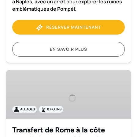
à Naples, avec un arrêt pour explorer les ruines
emblématiques de Pompéi.
RÉSERVER MAINTENANT
EN SAVOIR PLUS
Transfert
de
Rome
à
la
ALL AGES
8 HOURS
côte
amalfitaine
avec
Transfert de Rome à la côte
visite