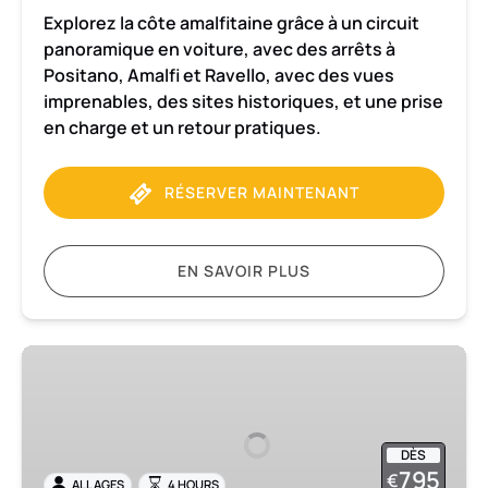
Explorez la côte amalfitaine grâce à un circuit
panoramique en voiture, avec des arrêts à
Positano, Amalfi et Ravello, avec des vues
imprenables, des sites historiques, et une prise
en charge et un retour pratiques.
RÉSERVER MAINTENANT
EN SAVOIR PLUS
Transfert
de
Naples
à
DÈS
la
795
€
ALL AGES
4 HOURS