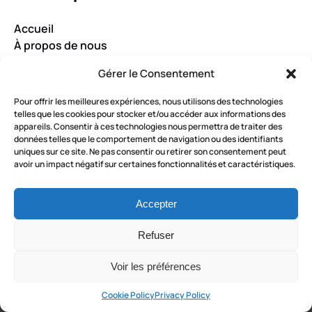
Accueil
À propos de nous
Questions fréquemment posées
Gérer le Consentement
Conditions générales
Contactez-nous
R
Pour offrir les meilleures expériences, nous utilisons des technologies
telles que les cookies pour stocker et/ou accéder aux informations des
É
appareils. Consentir à ces technologies nous permettra de traiter des
S
RÉSERVEZ MAINTENANT
données telles que le comportement de navigation ou des identifiants
E
uniques sur ce site. Ne pas consentir ou retirer son consentement peut
avoir un impact négatif sur certaines fonctionnalités et caractéristiques.
R
V
AUDIOGUIDE
E
Accepter
R
M
Refuser
A
I
Voir les préférences
N
Cookie Policy
Privacy Policy
T