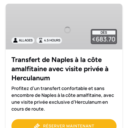
Transfert
de
Naples
à
DÈS
la
683.70
€
ALL AGES
4.5 HOURS
côte
amalfitaine
avec
Transfert de Naples à la côte
visite
amalfitaine avec visite privée à
privée
à
Herculanum
Herculanum
Profitez d’un transfert confortable et sans
encombre de Naples à la côte amalfitaine, avec
une visite privée exclusive d’Herculanum en
cours de route.
RÉSERVER MAINTENANT