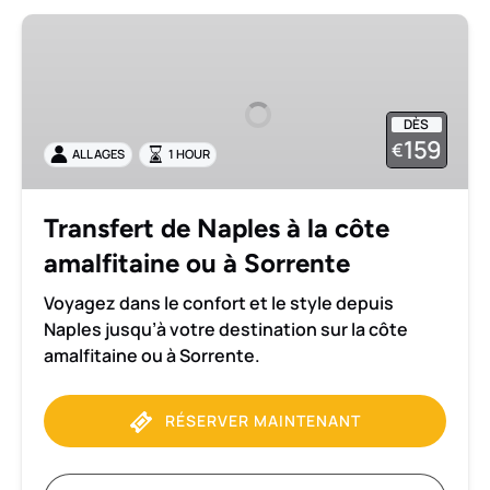
Transfert
de
Naples
à
DÈS
la
159
€
ALL AGES
1 HOUR
côte
amalfitaine
ou
Transfert de Naples à la côte
à
amalfitaine ou à Sorrente
Sorrente
Voyagez dans le confort et le style depuis
Naples jusqu’à votre destination sur la côte
amalfitaine ou à Sorrente.
RÉSERVER MAINTENANT