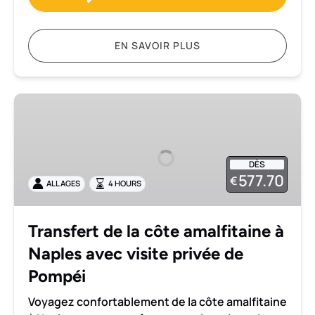
EN SAVOIR PLUS
Transfert
de
la
côte
DÈS
amalfitaine
577.70
€
ALL AGES
4 HOURS
à
Naples
avec
Transfert de la côte amalfitaine à
visite
Naples avec visite privée de
privée
de
Pompéi
Pompéi
Voyagez confortablement de la côte amalfitaine