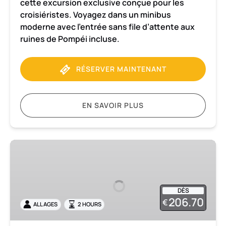
cette excursion exclusive conçue pour les
croisiéristes. Voyagez dans un minibus
moderne avec l’entrée sans file d’attente aux
ruines de Pompéi incluse.
RÉSERVER MAINTENANT
EN SAVOIR PLUS
Visite
privée
de
2
DÈS
heures
206.70
€
ALL AGES
2 HOURS
d'Amalfi
et