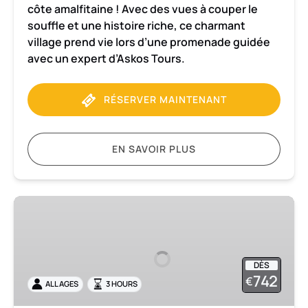
côte amalfitaine ! Avec des vues à couper le
souffle et une histoire riche, ce charmant
village prend vie lors d’une promenade guidée
avec un expert d’Askos Tours.
RÉSERVER MAINTENANT
EN SAVOIR PLUS
Transfert
en
voiture
privée
DÈS
de
742
€
ALL AGES
3 HOURS
Rome
à