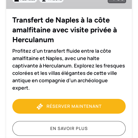
côte
amalfitaine
avec
Transfert de Naples à la côte
visite
amalfitaine avec visite privée à
privée
à
Herculanum
Herculanum
Profitez d’un transfert fluide entre la côte
amalfitaine et Naples, avec une halte
captivante à Herculanum. Explorez les fresques
colorées et les villas élégantes de cette ville
antique en compagnie d’un archéologue
expert.
RÉSERVER MAINTENANT
EN SAVOIR PLUS