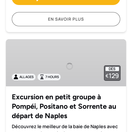
EN SAVOIR PLUS
Excursion
en
petit
groupe
DÈS
à
129
€
ALL AGES
7 HOURS
Pompéi,
Positano
et
Excursion en petit groupe à
Sorrente
Pompéi, Positano et Sorrente au
au
départ
départ de Naples
de
Découvrez le meilleur de la baie de Naples avec
Naples