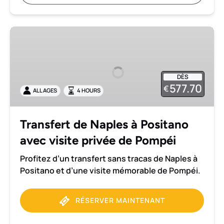
Transfert
de
Naples
à
DÈS
Positano
577.70
€
ALL AGES
4 HOURS
avec
visite
privée
Transfert de Naples à Positano
de
avec visite privée de Pompéi
Pompéi
Profitez d’un transfert sans tracas de Naples à
Positano et d’une visite mémorable de Pompéi.
RÉSERVER MAINTENANT