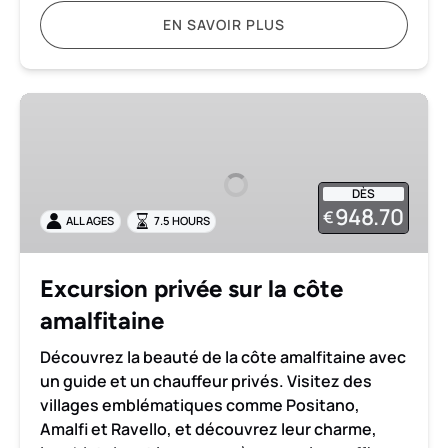
EN SAVOIR PLUS
Excursion
privée
sur
la
DÈS
côte
948.70
€
ALL AGES
7.5 HOURS
amalfitaine
Excursion privée sur la côte
amalfitaine
Découvrez la beauté de la côte amalfitaine avec
un guide et un chauffeur privés. Visitez des
villages emblématiques comme Positano,
Amalfi et Ravello, et découvrez leur charme,