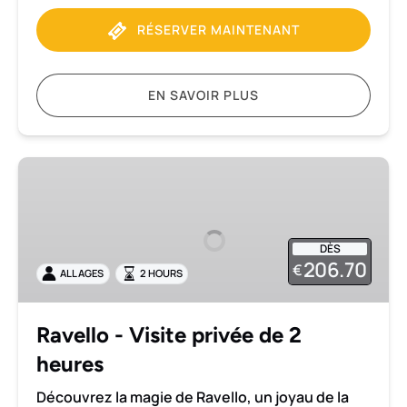
RÉSERVER MAINTENANT
EN SAVOIR PLUS
Ravello
-
Visite
privée
DÈS
de
206.70
€
ALL AGES
2 HOURS
2
heures
Ravello - Visite privée de 2
heures
Découvrez la magie de Ravello, un joyau de la