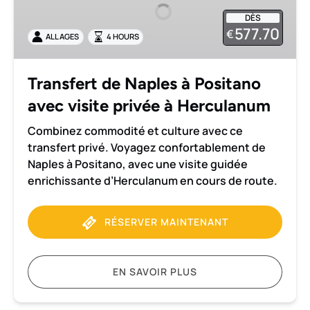
à
DÈS
Positano
577.70
€
ALL AGES
4 HOURS
avec
visite
privée
Transfert de Naples à Positano
à
avec visite privée à Herculanum
Herculanum
Combinez commodité et culture avec ce
transfert privé. Voyagez confortablement de
Naples à Positano, avec une visite guidée
enrichissante d’Herculanum en cours de route.
RÉSERVER MAINTENANT
EN SAVOIR PLUS