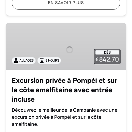
EN SAVOIR PLUS
Excursion
privée
à
Pompéi
DÈS
et
842.70
€
ALL AGES
8 HOURS
sur
la
côte
Excursion privée à Pompéi et sur
amalfitaine
la côte amalfitaine avec entrée
avec
entrée
incluse
incluse
Découvrez le meilleur de la Campanie avec une
excursion privée à Pompéi et sur la côte
amalfitaine.