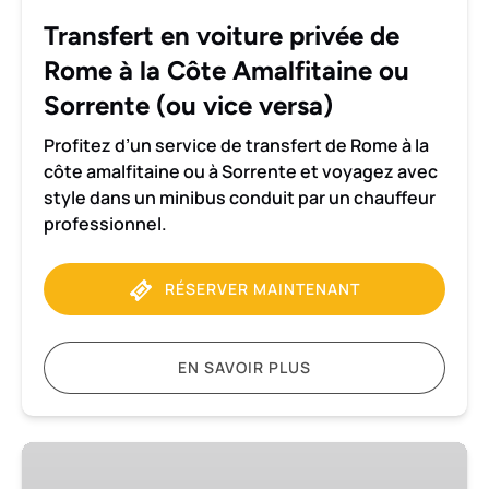
la
Transfert en voiture privée de
Côte
Rome à la Côte Amalfitaine ou
Amalfitaine
ou
Sorrente (ou vice versa)
Sorrente
Profitez d’un service de transfert de Rome à la
(ou
côte amalfitaine ou à Sorrente et voyagez avec
vice
style dans un minibus conduit par un chauffeur
versa)
professionnel.
RÉSERVER MAINTENANT
EN SAVOIR PLUS
Transfert
de