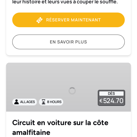
leur histoire et leurs vues à couper le souffle.
RÉSERVER MAINTENANT
EN SAVOIR PLUS
Circuit
en
voiture
sur
DÈS
la
524.70
€
ALL AGES
8 HOURS
côte
amalfitaine
Circuit en voiture sur la côte
amalfitaine