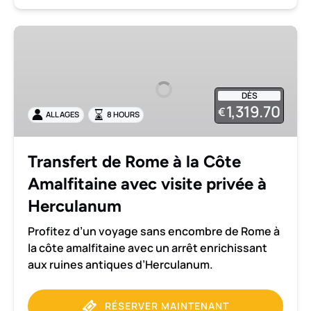
Transfert
de
Rome
à
DÈS
la
1,319.70
€
ALL AGES
8 HOURS
Côte
Amalfitaine
avec
Transfert de Rome à la Côte
visite
Amalfitaine avec visite privée à
privée
à
Herculanum
Herculanum
Profitez d’un voyage sans encombre de Rome à
la côte amalfitaine avec un arrêt enrichissant
aux ruines antiques d’Herculanum.
RÉSERVER MAINTENANT