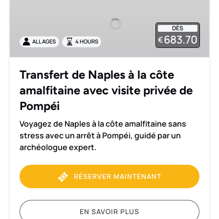
Naples
à
DÈS
la
683.70
€
ALL AGES
4 HOURS
côte
amalfitaine
avec
Transfert de Naples à la côte
visite
amalfitaine avec visite privée de
privée
de
Pompéi
Pompéi
Voyagez de Naples à la côte amalfitaine sans
stress avec un arrêt à Pompéi, guidé par un
archéologue expert.
RÉSERVER MAINTENANT
EN SAVOIR PLUS