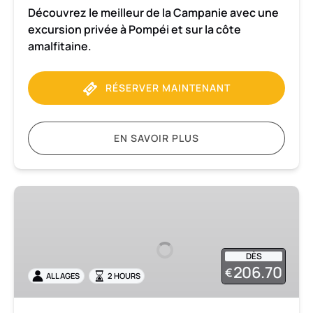
Découvrez le meilleur de la Campanie avec une
excursion privée à Pompéi et sur la côte
amalfitaine.
RÉSERVER MAINTENANT
EN SAVOIR PLUS
Ravello
-
Visite
privée
DÈS
de
206.70
€
ALL AGES
2 HOURS
2
heures