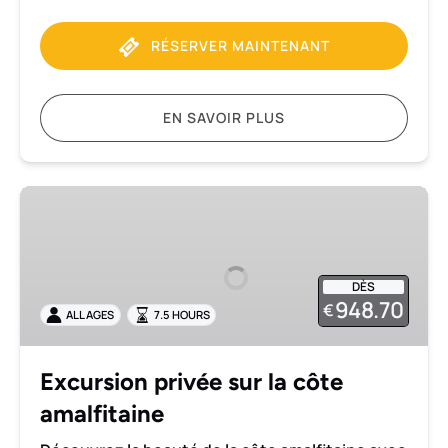
RÉSERVER MAINTENANT
EN SAVOIR PLUS
Excursion
privée
sur
la
DÈS
côte
948.70
€
ALL AGES
7.5 HOURS
amalfitaine
Excursion privée sur la côte
amalfitaine