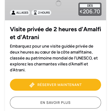
2
DÈS
heures
206.70
€
ALL AGES
2 HOURS
d'Amalfi
et
d'Atrani
Visite privée de 2 heures d'Amalfi
et d'Atrani
Embarquez pour une visite guidée privée de
deux heures au cœur de la côte amalfitaine,
classée au patrimoine mondial de l’UNESCO, et
explorez les charmantes villes d’Amalfi et
d’Atrani.
RÉSERVER MAINTENANT
EN SAVOIR PLUS