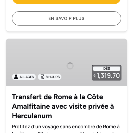
EN SAVOIR PLUS
Transfert
de
Rome
à
DÈS
la
1,319.70
€
ALL AGES
8 HOURS
Côte
Amalfitaine
avec
Transfert de Rome à la Côte
visite
Amalfitaine avec visite privée à
privée
à
Herculanum
Herculanum
Profitez d’un voyage sans encombre de Rome à