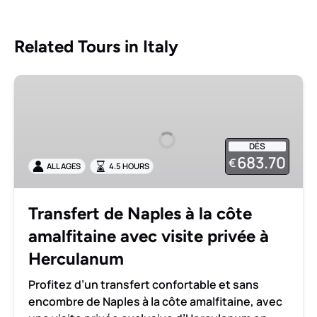
Related Tours in Italy
Transfert
de
Naples
à
DÈS
la
683.70
€
ALL AGES
4.5 HOURS
côte
amalfitaine
avec
Transfert de Naples à la côte
visite
amalfitaine avec visite privée à
privée
à
Herculanum
Herculanum
Profitez d’un transfert confortable et sans
encombre de Naples à la côte amalfitaine, avec