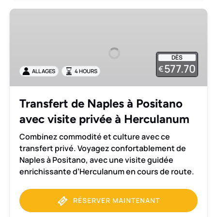
Transfert
de
Naples
à
DÈS
Positano
577.70
€
ALL AGES
4 HOURS
avec
visite
privée
Transfert de Naples à Positano
à
avec visite privée à Herculanum
Herculanum
Combinez commodité et culture avec ce
transfert privé. Voyagez confortablement de
Naples à Positano, avec une visite guidée
enrichissante d’Herculanum en cours de route.
RÉSERVER MAINTENANT