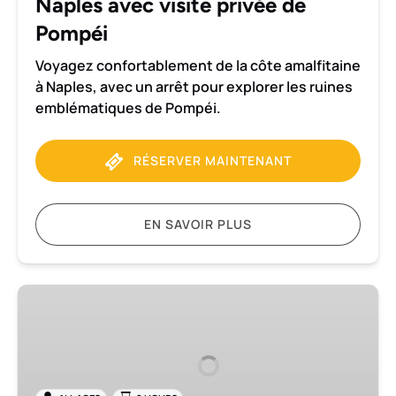
Naples avec visite privée de
privée
de
Pompéi
Pompéi
Voyagez confortablement de la côte amalfitaine
à Naples, avec un arrêt pour explorer les ruines
emblématiques de Pompéi.
RÉSERVER MAINTENANT
EN SAVOIR PLUS
Transfert
de
Rome
à
la