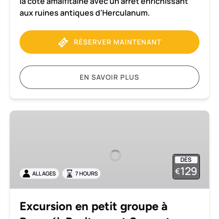
la côte amalfitaine avec un arrêt enrichissant
aux ruines antiques d’Herculanum.
RÉSERVER MAINTENANT
EN SAVOIR PLUS
Excursion
en
petit
groupe
DÈS
à
129
€
ALL AGES
7 HOURS
Pompéi,
Positano
et
Excursion en petit groupe à
Sorrente