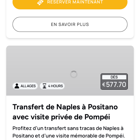
RÉSERVER MAINTENANT
EN SAVOIR PLUS
Transfert
de
Naples
à
DÈS
Positano
577.70
€
ALL AGES
4 HOURS
avec
visite
privée
Transfert de Naples à Positano
de
avec visite privée de Pompéi
Pompéi
Profitez d’un transfert sans tracas de Naples à
Positano et d’une visite mémorable de Pompéi.