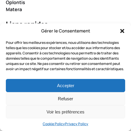
Oplontis
Matera
Liens rapides
Gérer le Consentement
Accueil
Pour offrir les meilleures expériences, nous utilisons des technologies
À propos de nous
telles que les cookies pour stocker et/ou accéder aux informations des
Questions fréquemment posées
appareils. Consentir à ces technologies nous permettra de traiter des
données telles que le comportement de navigation ou des identifiants
Conditions générales
uniques sur ce site. Ne pas consentir ou retirer son consentement peut
Contactez-nous
R
avoir un impact négatif sur certaines fonctionnalités et caractéristiques.
É
S
RÉSERVEZ MAINTENANT
Accepter
E
R
Refuser
V
AUDIOGUIDE
E
Voir les préférences
R
Cookie Policy
Privacy Policy
M