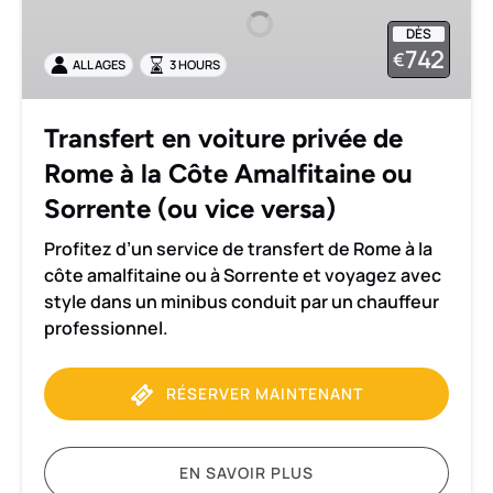
privée
DÈS
de
742
€
ALL AGES
3 HOURS
Rome
à
la
Transfert en voiture privée de
Côte
Rome à la Côte Amalfitaine ou
Amalfitaine
ou
Sorrente (ou vice versa)
Sorrente
Profitez d’un service de transfert de Rome à la
(ou
côte amalfitaine ou à Sorrente et voyagez avec
vice
style dans un minibus conduit par un chauffeur
versa)
professionnel.
RÉSERVER MAINTENANT
EN SAVOIR PLUS