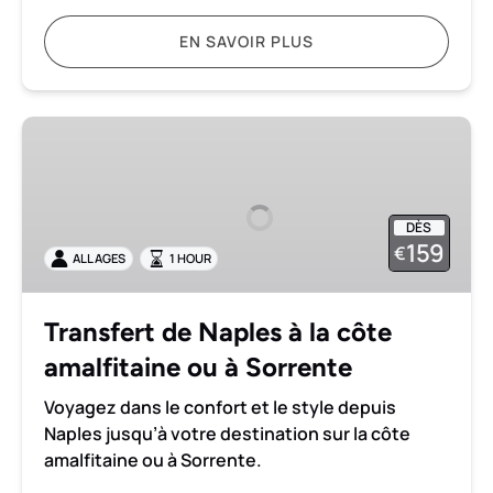
EN SAVOIR PLUS
Transfert
de
Naples
à
DÈS
la
159
€
ALL AGES
1 HOUR
côte
amalfitaine
ou
Transfert de Naples à la côte
à
amalfitaine ou à Sorrente
Sorrente
Voyagez dans le confort et le style depuis
Naples jusqu’à votre destination sur la côte
amalfitaine ou à Sorrente.