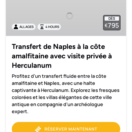
Naples
à
DÈS
la
795
€
ALL AGES
4 HOURS
côte
amalfitaine
avec
Transfert de Naples à la côte
visite
amalfitaine avec visite privée à
privée
à
Herculanum
Herculanum
Profitez d’un transfert fluide entre la côte
amalfitaine et Naples, avec une halte
captivante à Herculanum. Explorez les fresques
colorées et les villas élégantes de cette ville
antique en compagnie d’un archéologue
expert.
RÉSERVER MAINTENANT