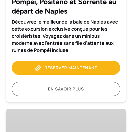
Pompéi, Positano et Sorrente au
au
départ
départ de Naples
de
Découvrez le meilleur de la baie de Naples avec
Naples
cette excursion exclusive conçue pour les
croisiéristes. Voyagez dans un minibus
moderne avec l’entrée sans file d’attente aux
ruines de Pompéi incluse.
RÉSERVER MAINTENANT
EN SAVOIR PLUS
Visite
privée
de