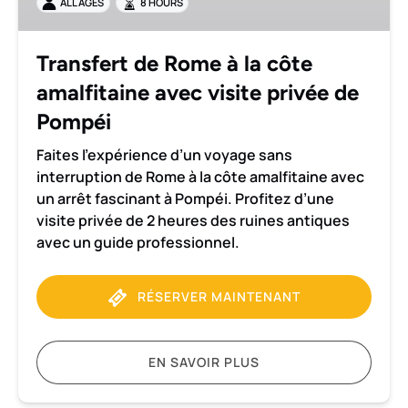
ALL AGES
8 HOURS
côte
amalfitaine
avec
Transfert de Rome à la côte
visite
amalfitaine avec visite privée de
privée
de
Pompéi
Pompéi
Faites l’expérience d’un voyage sans
interruption de Rome à la côte amalfitaine avec
un arrêt fascinant à Pompéi. Profitez d’une
visite privée de 2 heures des ruines antiques
avec un guide professionnel.
RÉSERVER MAINTENANT
EN SAVOIR PLUS