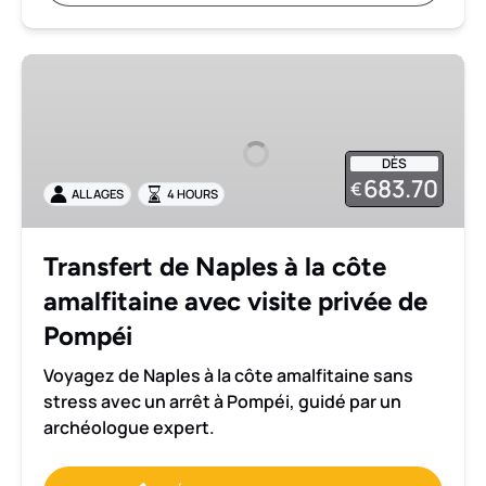
Transfert
de
Naples
à
DÈS
la
683.70
€
ALL AGES
4 HOURS
côte
amalfitaine
avec
Transfert de Naples à la côte
visite
amalfitaine avec visite privée de
privée
de
Pompéi
Pompéi
Voyagez de Naples à la côte amalfitaine sans
stress avec un arrêt à Pompéi, guidé par un
archéologue expert.