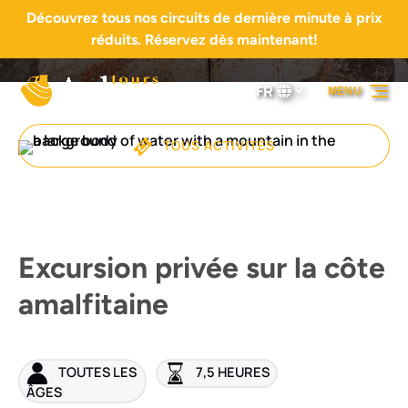
Découvrez tous nos circuits de dernière minute à prix
Aller à la navigation principale
Aller au contenu
Aller au pied de page
réduits. Réservez dès maintenant!
FR
MENU
Sélectionnez
votre
langue
TOUS ACTIVITÉS
Excursion privée sur la côte
amalfitaine
TOUTES LES
7,5 HEURES
ÂGES