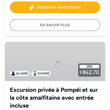
RÉSERVER MAINTENANT
EN SAVOIR PLUS
Excursion
privée
à
Pompéi
DÈS
et
842.70
€
ALL AGES
8 HOURS
sur
la
côte
Excursion privée à Pompéi et sur
amalfitaine
la côte amalfitaine avec entrée
avec
entrée
incluse
incluse