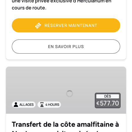
une visite privée exclusive d’Herculanum en
cours de route.
RÉSERVER MAINTENANT
EN SAVOIR PLUS
Transfert
de
la
côte
DÈS
amalfitaine
577.70
€
ALL AGES
4 HOURS
à
Naples
avec
Transfert de la côte amalfitaine à
visite