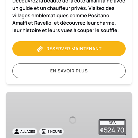
Découvrez la beauté de la côte amalfitaine avec
un guide et un chauffeur privés. Visitez des
villages emblématiques comme Positano,
Amalfi et Ravello, et découvrez leur charme,
leur histoire et leurs vues à couper le souffle.
RÉSERVER MAINTENANT
EN SAVOIR PLUS
Circuit
en
voiture
sur
DÈS
la
524.70
€
ALL AGES
8 HOURS
côte