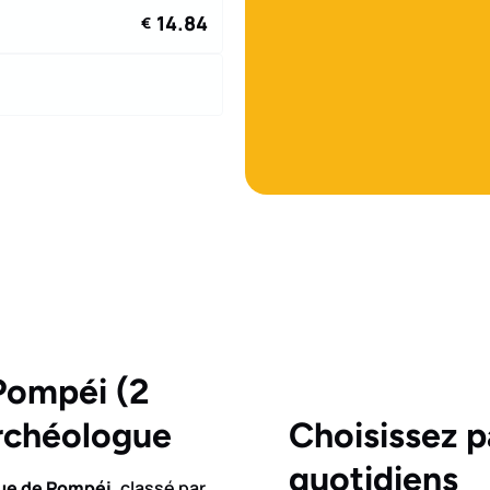
14.84
€
 Pompéi (2
archéologue
Choisissez p
quotidiens
ue de Pompéi
, classé par