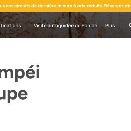
s nos circuits de dernière minute à prix réduits. Réservez d
 Destinations Menu
Open More
tinations
Visite autoguidée de Pompéi
Plus
Menu
ompéi
oupe