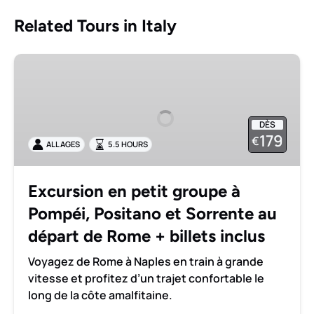
Related Tours in Italy
Excursion
en
petit
groupe
DÈS
à
179
€
ALL AGES
5.5 HOURS
Pompéi,
Positano
et
Excursion en petit groupe à
Sorrente
Pompéi, Positano et Sorrente au
au
départ
départ de Rome + billets inclus
de
Voyagez de Rome à Naples en train à grande
Rome
vitesse et profitez d’un trajet confortable le
+
long de la côte amalfitaine.
billets