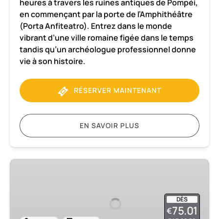
heures à travers les ruines antiques de Pompéi,
en commençant par la porte de l’Amphithéâtre
(Porta Anfiteatro). Entrez dans le monde
vibrant d’une ville romaine figée dans le temps
tandis qu’un archéologue professionnel donne
vie à son histoire.
RÉSERVER MAINTENANT
EN SAVOIR PLUS
Pompéi
:
visite
de
DÈS
75.01
€
3