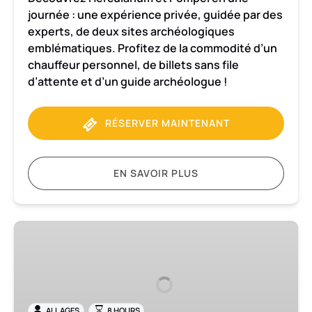
journée : une expérience privée, guidée par des
experts, de deux sites archéologiques
emblématiques. Profitez de la commodité d’un
chauffeur personnel, de billets sans file
d’attente et d’un guide archéologue !
RÉSERVER MAINTENANT
EN SAVOIR PLUS
Transfert
de
Rome
à
la
ALL AGES
8 HOURS