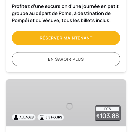
de
Profitez d’une excursion d’une journée en petit
Rome
groupe au départ de Rome, à destination de
+
Pompéi et du Vésuve, tous les billets inclus.
billets
inclus
RÉSERVER MAINTENANT
EN SAVOIR PLUS
Excursion
en
petit
groupe
DÈS
à
103.88
€
ALL AGES
5.5 HOURS
Pompéi
et