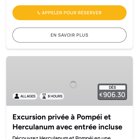
APPELER POUR RÉSERVER
EN SAVOIR PLUS
Excursion
privée
à
Pompéi
DÈS
et
906.30
€
ALL AGES
8 HOURS
Herculanum
avec
entrée
Excursion privée à Pompéi et
incluse
Herculanum avec entrée incluse
Découvrez Herculanum et Pompéi en une