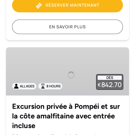
RÉSERVER MAINTENANT
EN SAVOIR PLUS
Excursion
privée
à
Pompéi
DÈS
et
842.70
€
ALL AGES
8 HOURS
sur
la
côte
Excursion privée à Pompéi et sur
amalfitaine
la côte amalfitaine avec entrée
avec
entrée
incluse
incluse