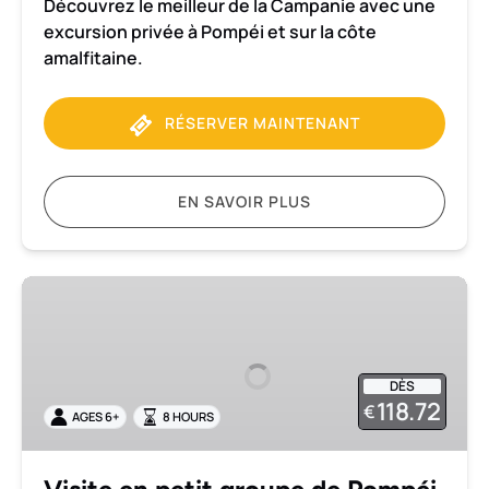
Découvrez le meilleur de la Campanie avec une
excursion privée à Pompéi et sur la côte
amalfitaine.
RÉSERVER MAINTENANT
EN SAVOIR PLUS
Visite
en
petit
groupe
DÈS
de
118.72
€
AGES 6+
8 HOURS
Pompéi
et
du