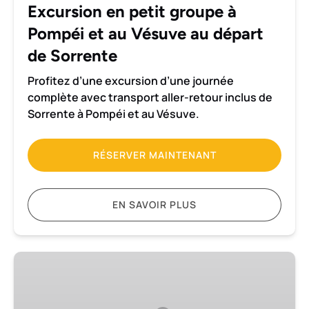
au
Excursion en petit groupe à
Vésuve
Pompéi et au Vésuve au départ
au
départ
de Sorrente
de
Profitez d’une excursion d’une journée
Sorrente
complète avec transport aller-retour inclus de
Sorrente à Pompéi et au Vésuve.
RÉSERVER MAINTENANT
EN SAVOIR PLUS
Excursion
d'une
demi-