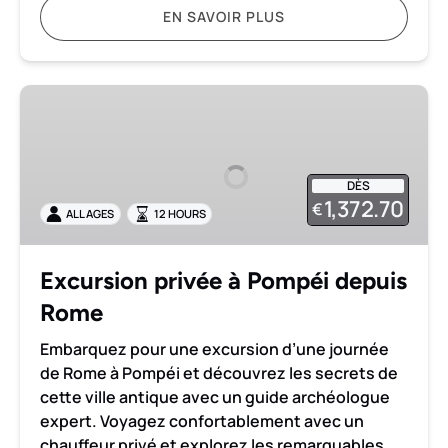
EN SAVOIR PLUS
Excursion
privée
à
Pompéi
DÈS
depuis
1,372.70
€
ALL AGES
12 HOURS
Rome
Excursion privée à Pompéi depuis
Rome
Embarquez pour une excursion d’une journée
de Rome à Pompéi et découvrez les secrets de
cette ville antique avec un guide archéologue
expert. Voyagez confortablement avec un
chauffeur privé et explorez les remarquables