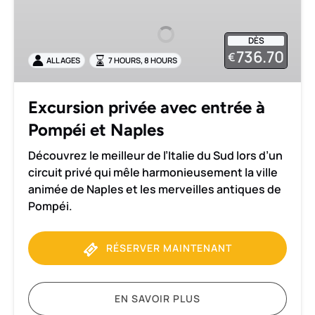
avec
entrée
DÈS
à
736.70
€
,
ALL AGES
7 HOURS
8 HOURS
Pompéi
et
Naples
Excursion privée avec entrée à
Pompéi et Naples
Découvrez le meilleur de l’Italie du Sud lors d’un
circuit privé qui mêle harmonieusement la ville
animée de Naples et les merveilles antiques de
Pompéi.
RÉSERVER MAINTENANT
EN SAVOIR PLUS