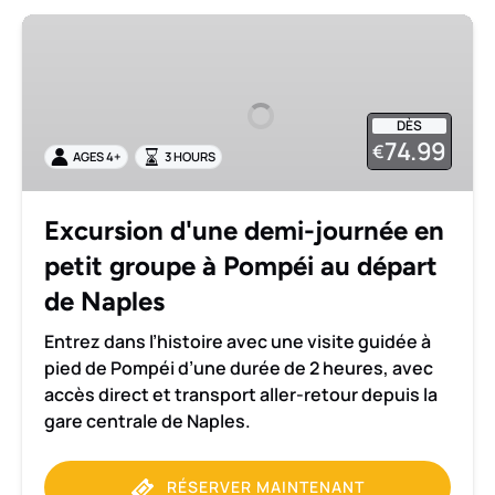
Excursion
d'une
demi-
journée
DÈS
en
74.99
€
AGES 4+
3 HOURS
petit
groupe
à
Excursion d'une demi-journée en
Pompéi
petit groupe à Pompéi au départ
au
départ
de Naples
de
Entrez dans l’histoire avec une visite guidée à
Naples
pied de Pompéi d’une durée de 2 heures, avec
accès direct et transport aller-retour depuis la
gare centrale de Naples.
RÉSERVER MAINTENANT