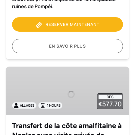
ruines de Pompéi.
RÉSERVER MAINTENANT
EN SAVOIR PLUS
Transfert
de
la
côte
DÈS
amalfitaine
577.70
€
ALL AGES
4 HOURS
à
Naples
avec
Transfert de la côte amalfitaine à
visite