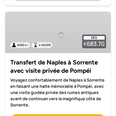
Transfert
de
Naples
à
DÈS
Sorrente
683.70
€
AGES 4+
4 HOURS
avec
visite
privée
Transfert de Naples à Sorrente
de
avec visite privée de Pompéi
Pompéi
Voyagez confortablement de Naples à Sorrente
en faisant une halte mémorable à Pompéi, avec
une visite guidée privée des ruines antiques
avant de continuer vers la magnifique côte de
Sorrente.