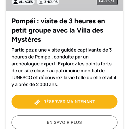
PAR 82,50
ALL AGES
3 HOURS
heures
en
petit
Pompéi : visite de 3 heures en
groupe
petit groupe avec la Villa des
avec
la
Mystères
Villa
Participez à une visite guidée captivante de 3
des
heures de Pompéi, conduite par un
Mystères
archéologue expert. Explorez les points forts
de ce site classé au patrimoine mondial de
l’UNESCO et découvrez la vie telle qu’elle était il
y a près de 2 000 ans.
RÉSERVER MAINTENANT
EN SAVOIR PLUS