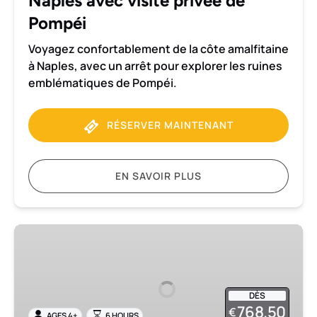
Naples avec visite privée de
privée
de
Pompéi
Pompéi
Voyagez confortablement de la côte amalfitaine
à Naples, avec un arrêt pour explorer les ruines
emblématiques de Pompéi.
RÉSERVER MAINTENANT
EN SAVOIR PLUS
Excursion
privée
à
Herculanum
DÈS
et
768.50
€
AGES 4+
6 HOURS