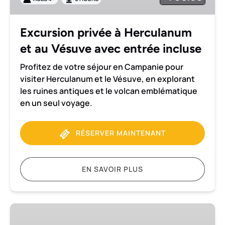
au
Vésuve
avec
Excursion privée à Herculanum
entrée
et au Vésuve avec entrée incluse
incluse
Profitez de votre séjour en Campanie pour
visiter Herculanum et le Vésuve, en explorant
les ruines antiques et le volcan emblématique
en un seul voyage.
RÉSERVER MAINTENANT
EN SAVOIR PLUS
Excursion
privée