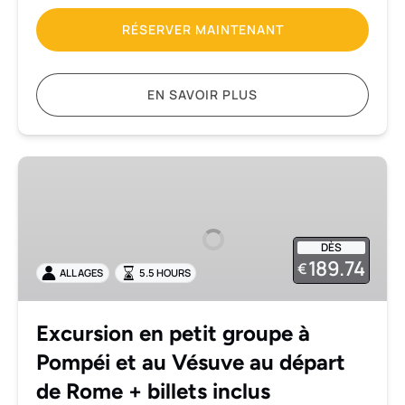
inclus
RÉSERVER MAINTENANT
EN SAVOIR PLUS
Excursion
en
petit
groupe
DÈS
à
189.74
€
ALL AGES
5.5 HOURS
Pompéi
et
au
Excursion en petit groupe à
Vésuve
Pompéi et au Vésuve au départ
au
départ
de Rome + billets inclus