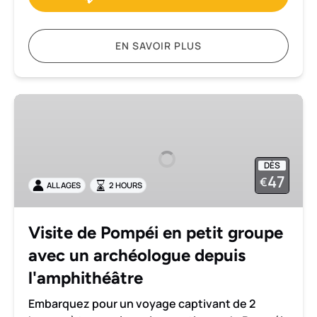
EN SAVOIR PLUS
Visite
de
Pompéi
en
DÈS
petit
47
€
ALL AGES
2 HOURS
groupe
avec
un
Visite de Pompéi en petit groupe
archéologue
avec un archéologue depuis
depuis
l'amphithéâtre
l'amphithéâtre
Embarquez pour un voyage captivant de 2