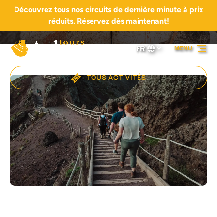
Découvrez tous nos circuits de dernière minute à prix
Aller à la navigation principale
Aller au contenu
Aller au pied de page
réduits. Réservez dès maintenant!
FR
MENU
Sélectionnez
votre
langue
TOUS ACTIVITÉS