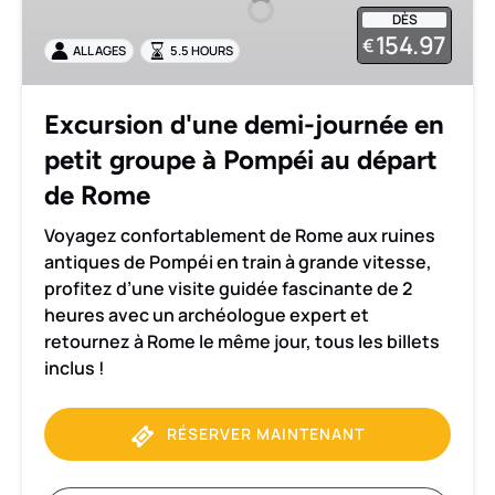
journée
DÈS
en
154.97
€
ALL AGES
5.5 HOURS
petit
groupe
à
Excursion d'une demi-journée en
Pompéi
petit groupe à Pompéi au départ
au
départ
de Rome
de
Voyagez confortablement de Rome aux ruines
Rome
antiques de Pompéi en train à grande vitesse,
profitez d’une visite guidée fascinante de 2
heures avec un archéologue expert et
retournez à Rome le même jour, tous les billets
inclus !
RÉSERVER MAINTENANT