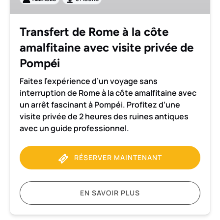
côte
amalfitaine
avec
Transfert de Rome à la côte
visite
amalfitaine avec visite privée de
privée
de
Pompéi
Pompéi
Faites l’expérience d’un voyage sans
interruption de Rome à la côte amalfitaine avec
un arrêt fascinant à Pompéi. Profitez d’une
visite privée de 2 heures des ruines antiques
avec un guide professionnel.
RÉSERVER MAINTENANT
EN SAVOIR PLUS