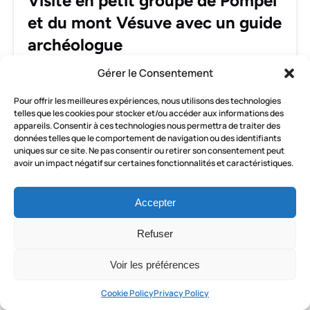
Visite en petit groupe de Pompéi
mont
et du mont Vésuve avec un guide
Vésuve
avec
archéologue
un
Explorez les ruines antiques de Pompéi en
guide
Gérer le Consentement
compagnie d’un archéologue expert, puis
archéologue
Pour offrir les meilleures expériences, nous utilisons des technologies
partez en randonnée sur le Vésuve pour admirer
telles que les cookies pour stocker et/ou accéder aux informations des
la vue imprenable sur le cratère : un mélange
appareils. Consentir à ces technologies nous permettra de traiter des
parfait entre histoire et nature.
données telles que le comportement de navigation ou des identifiants
uniques sur ce site. Ne pas consentir ou retirer son consentement peut
avoir un impact négatif sur certaines fonctionnalités et caractéristiques.
RÉSERVER MAINTENANT
Accepter
EN SAVOIR PLUS
Refuser
Voir les préférences
Visite
Cookie Policy
Privacy Policy
de